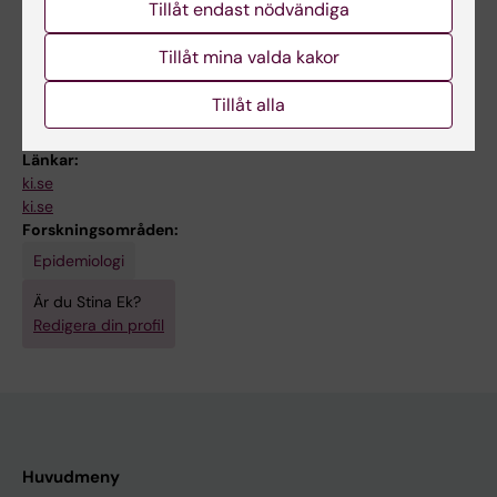
health’, Master's Programme in Public
Tillåt endast nödvändiga
Health Sciences, Stockholm Universitet
Tillåt mina valda kakor
(2022-)
Tillåt alla
Länkar:
ki.se
ki.se
Forskningsområden:
Epidemiologi
Är du Stina Ek?
Redigera din profil
Huvudmeny