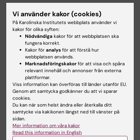
Undervisning
Vi använder kakor (cookies)
På Karolinska Institutets webbplats använder vi
Lärare på kursen 'Studying Determinants
kakor för olika syften:
of Health', Master's Programme in Public
Nödvändiga
kakor för att webbplatsen ska
Health Sciences, Karolinska Institutet
fungera korrekt.
Kakor för
analys
för att förstå hur
(2020–)
webbplatsen används.
Lärare på kursen 'Studying Distribution
Marknadsföringskakor
för att visa och spåra
of Health', Master's Programme in Public
relevant innehåll och annonser från externa
Health Sciences, Karolinska Institutet
plattformar.
(2020–2023)
Viss information kan överföras till länder utanför EU.
Genom att samtycka godkänner du att vi sparar
Lärare på kursen Epidemiology I,
cookies.
doctoral course, Karolinska Institutet
Du kan när som helst ändra eller återkalla ditt
(2023-)
samtycke via kakikonen längst ned till vänster på
Inbjuden talare om fysisk funktion och
sidan.
fallskador bland äldre på kursen ‘Life-
Mer information om våra kakor
course perspectives on ageing and
Read this information in English