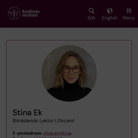
Skip
to
main
Sök
English
Meny
content
Stina Ek
Biträdande Lektor
|
Docent
E-postadress:
stina.ek@ki.se