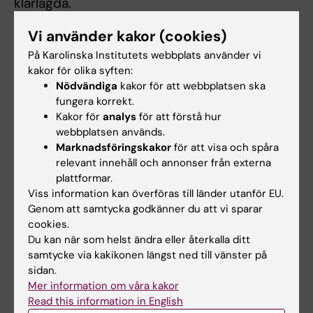
klarlagda.
Syftet med projektet är att studera om
Vi använder kakor (cookies)
sjukfrånvaro och sjuknärvaro är riskfaktorer
På Karolinska Institutets webbplats använder vi
för framtida hälsotillstånd eller nedsatt
kakor för olika syften:
Nödvändiga
kakor för att webbplatsen ska
arbetsförmåga. Datamaterialet utgörs av den
fungera korrekt.
så kallade Arbetslivskohorten, som består av
Kakor för
analys
för att förstå hur
ett representativt urval av 5.000 personer ur
webbplatsen används.
den svenska befolkningen. Data i form av
Marknadsföringskakor
för att visa och spåra
intervjuer och enkäter insamlades 2004,
relevant innehåll och annonser från externa
2005 och 2006 för personer som 2004 var
plattformar.
Viss information kan överföras till länder utanför EU.
25 till 50 år. Respondenterna informerades i
Genom att samtycka godkänner du att vi sparar
samband med studien om att svaren skulle
cookies.
kompletteras med information från SCB:s
Du kan när som helst ändra eller återkalla ditt
register om familjeförhållanden, födelseland,
samtycke via kakikonen längst ned till vänster på
inkomster, olika bidrag, ersättning p g a
sidan.
Mer information om våra kakor
sjukdom och utbildning. I ett tidigare skede
Read this information in English
samlades sådana uppgifter in för tiden fram