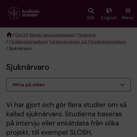
Skip
to
main
Sök
English
Meny
content
/
Om KI
/
Klinisk neurovetenskap
/
Forskning
/
Försäkringsmedicin
/
Forskargrupper vid Försäkringsmedicin
Breadcrumb
/ Sjuknärvaro
Sjuknärvaro
Hitta på sidan
Vi har gjort och gör flera studier om så
kallad sjuknärvaro. Studierna baseras
på intervju eller enkätdata från olika
projekt, till exempel SLOSH,