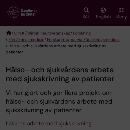
Skip
to
main
Sök
English
Meny
content
/
Om KI
/
Klinisk neurovetenskap
/
Forskning
/
Försäkringsmedicin
/
Forskargrupper vid Försäkringsmedicin
Breadcrumb
/ Hälso- och sjukvårdens arbete med sjukskrivning av
patienter
Hälso- och sjukvårdens arbete
med sjukskrivning av patienter
Vi har gjort och gör flera projekt om
hälso- och sjukvårdens arbete med
sjukskrivning av patienter.
Läkares arbete med sjukskrivning