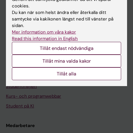
cookies.
På gång
Du kan när som helst ändra eller återkalla ditt
samtycke via kakikonen längst ned till vänster på
Nyheter
sidan.
Kalender
Mer information om våra kakor
Read this information in English
Student
Tillåt endast nödvändiga
Ladok
Tillåt mina valda kakor
Canvas
Tillåt alla
Schema
Studentmejlen
Kurs- och programwebbar
Student på KI
Medarbetare