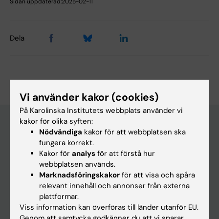
Sidan uppdaterad:
2025-02-11
Dela
Vi använder kakor (cookies)
På Karolinska Institutets webbplats använder vi
kakor för olika syften:
Nödvändiga
kakor för att webbplatsen ska
Huvudmeny
fungera korrekt.
Kakor för
analys
för att förstå hur
Utbildning
webbplatsen används.
Forskarutbildning
Marknadsföringskakor
för att visa och spåra
relevant innehåll och annonser från externa
Forskning
plattformar.
Om KI
Viss information kan överföras till länder utanför EU.
Genom att samtycka godkänner du att vi sparar