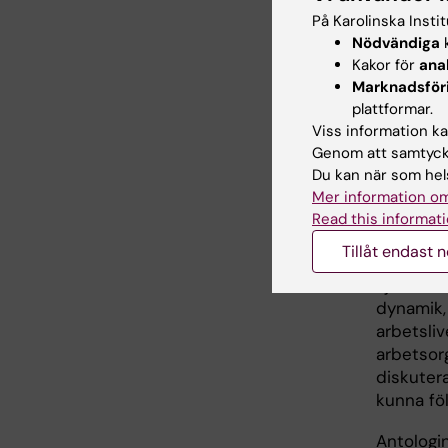
Konsekven
På Karolinska Insti
verksamh
Nödvändiga
k
arbetsmil
Kakor för
ana
Marknadsför
arbetshä
plattformar.
Resultat
Viss information kan
arbetsrel
Genom att samtycka
arbetsliv
Du kan när som hels
Mer information om
antologi
Read this informati
Forsknin
Tillåt endast 
arbetsorg
sjukfrånv
dynamik,
arbetsli
arbetsorg
diskuter
kunna föl
Antologi