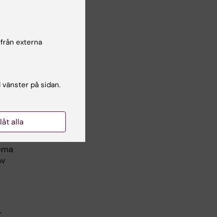
a
ala
 från externa
ör
l vänster på sidan.
llåt alla
r den
erna
av
r