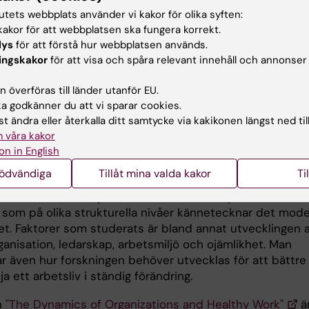
serna har blivit ökade skillnader mellan anställda i olik
tutets webbplats använder vi kakor för olika syften:
eter och branscher när det gäller fysiska och psykosoci
akor för att webbplatsen ska fungera korrekt.
jövillkor, säger Staffan Marklund, professor i
lys
för att förstå hur webbplatsen används.
ingskakor
för att visa och spåra relevant innehåll och annonser
lsovetenskap.
 av forskningsprogrammet "Organisationsförändring och
 överföras till länder utanför EU.
aterad hälsa", som har finansierats av Forskningsrådet f
 godkänner du att vi sparar cookies.
 och social vetenskap (FAS), presenteras bland annat i
t ändra eller återkalla ditt samtycke via kakikonen längst ned til
 våra kakor
n "The Dynamics of Organizations and Healthy Work".
on in English
gsprogrammet visar olika aspekter av hur förändringar i
nödvändiga
Tillåt mina valda kakor
Ti
anisation påverkar individers arbetsvillkor, hälsa och
aro. Forskarna belyser i ett stort antal empiriska studie
 som på olika strukturella nivåer kännetecknar det mod
vet. Faktorer som studerats är bland annat utvecklingen 
anisation, ledarskap, arbetsmiljö och ojämlikhet. Man
ar även hur forskningen behöver utvecklas för att bättre
ja ett arbetsliv i ständig förändring.
n
"The Dynamics of Organizations and Healthy Work"
ä