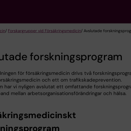
cin
/
Forskargrupper vid Försäkringsmedicin
/ Avslutade forskningspro
lutade forskningsprogram
lningen för försäkringsmedicin drivs två forskningsprogr
örsäkringsmedicin och ett om trafikskadeprevention.
 har vi nyligen avslutat ett omfattande forskningsprog
nd mellan arbetsorganisationsförändringar och hälsa.
äkringsmedicinskt
kningsprogram