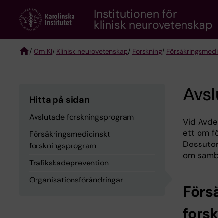
Skip
Institutionen för
to
klinisk neurovetenskap
main
content
/
Om KI
/
Klinisk neurovetenskap
/
Forskning
/
Försäkringsmedi
Breadcrumb
Avs
Hitta på sidan
Avslutade forskningsprogram
Vid Avde
ett om f
Försäkringsmedicinskt
Dessutom
forskningsprogram
om samba
Trafikskadeprevention
Organisationsförändringar
Förs
fors