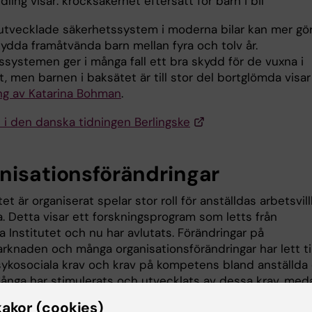
ling visar: krocksäkerhet eftersatt för barn i bil
lutvecklade säkerhetssystem i moderna bilar kan mer gö
kydda framåtvända barn mellan fyra och tolv år.
ssystemen ger i många fall ett bra skydd för de vuxna i
, men barnen i baksätet är till stor del bortglömda visar
ng av Katarina Bohman
.
l i den danska tidningen Berlingske
nisationsförändringar
et är organiserat spelar stor roll för anställdas arbetsvill
. Detta visar ett forskningsprogram som letts från
a Institutet och nu har avlutats. Förändringar på
rknaden och många organisationsförändringar har lett til
ykosociala krav och krav på kompetens bland anställda
Många har stimulerats och utvecklats av dessa krav, med
abbats av arbetsrelaterade sjukdomar och hög sjukfrånv
kakor (cookies)