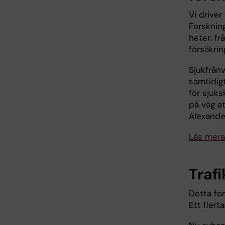
Vi driver
Forsknin
heter: fr
försäkri
Sjukfrån
samtidig
för sjuks
på väg a
Alexande
Läs mera
Traf
Detta fo
Ett flert