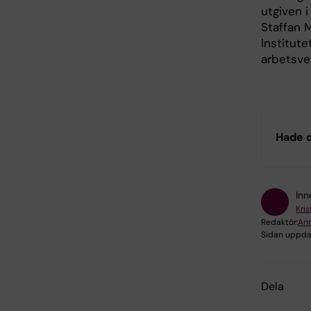
utgiven i
Staffan M
Institute
arbetsve
Hade d
Inn
Kri
Redaktör:
Ann
Sidan uppda
Dela