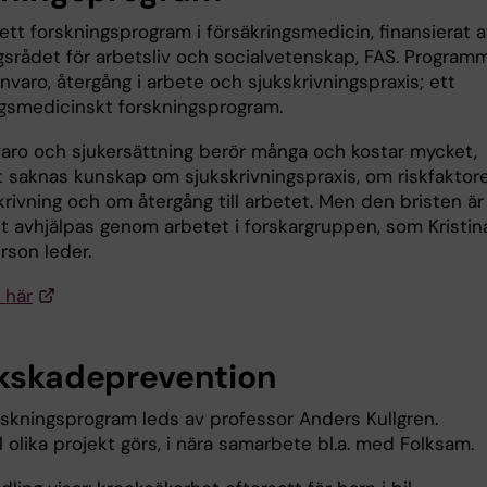
 ett forskningsprogram i försäkringsmedicin, finansierat 
gsrådet för arbetsliv och socialvetenskap, FAS. Program
ånvaro, återgång i arbete och sjukskrivningspraxis; ett
ngsmedicinskt forskningsprogram.
varo och sjukersättning berör många och kostar mycket,
t saknas kunskap om sjukskrivningspraxis, om riskfaktor
krivning och om återgång till arbetet. Men den bristen är
tt avhjälpas genom arbetet i forskargruppen, som Kristin
rson leder.
 här
ikskadeprevention
rskningsprogram leds av professor Anders Kullgren.
al olika projekt görs, i nära samarbete bl.a. med Folksam.