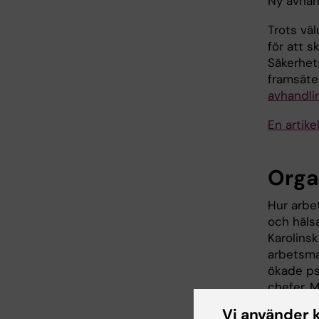
Ny avhand
Trots vä
för att s
Säkerhet
framsätet
avhandli
En artike
Orga
Hur arbet
och hälsa
Karolinsk
arbetsma
ökade ps
chefer. 
andra dr
Vi använder 