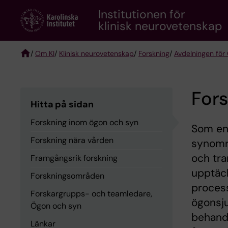
Skip
Institutionen för
to
klinisk neurovetenskap
main
content
/
Om KI
/
Klinisk neurovetenskap
/
Forskning
/
Avdelningen för
Breadcrumb
For
Hitta på sidan
Forskning inom ögon och syn
Som en
Forskning nära vården
synområ
och tra
Framgångsrik forskning
upptäck
Forskningsområden
proces
Forskargrupps- och teamledare,
ögonsju
Ögon och syn
behandl
Länkar