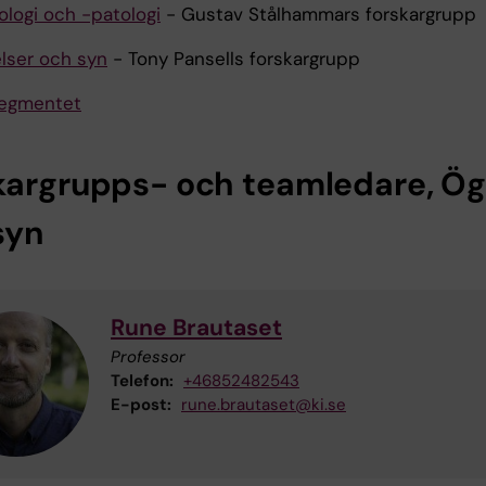
logi och -patologi
- Gustav Stålhammars forskargrupp
lser och syn
- Tony Pansells forskargrupp
segmentet
kargrupps- och teamledare, Ö
syn
Rune Brautaset
Professor
Telefon:
+46852482543
E-post:
rune.brautaset@ki.se