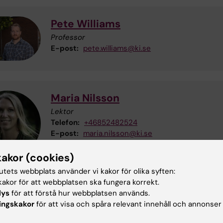
Pete Williams
Professor
E-post:
pete.williams@ki.se
Maria Nilsson
Lektor
Telefon:
+46852482524
E-post:
maria.nilsson@ki.se
kakor (cookies)
tutets webbplats använder vi kakor för olika syften:
akor för att webbplatsen ska fungera korrekt.
Gustav Stålhammar
lys
för att förstå hur webbplatsen används.
ingskakor
för att visa och spåra relevant innehåll och annonser
Adjungerad professor
E-post:
gustav.stalhammar@ki.se