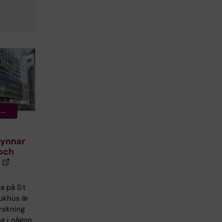
ch
k
gynnar
 och
 på S:t
ukhus är
orskning
ng i någon