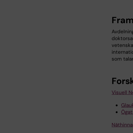
Fram
Avdelnin
doktorsa
vetenskap
internat
som tala
Fors
Visuell 
Glau
Ögat
Näthinna