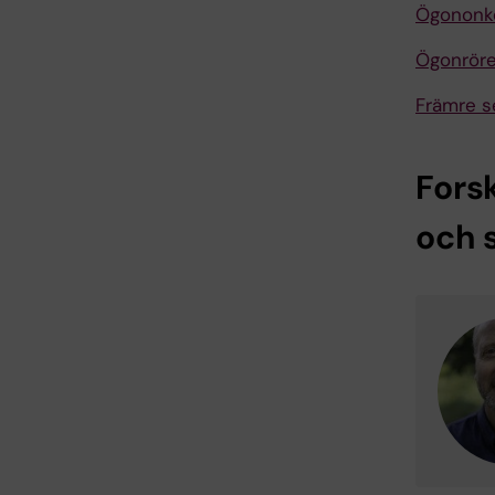
Ögononko
Ögonröre
Främre 
Fors
och 