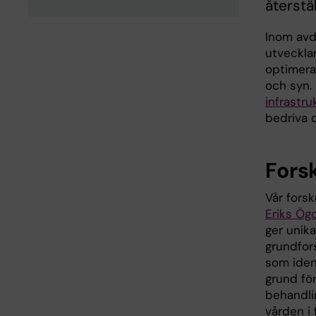
återstä
Inom avd
utveckla
optimera
och syn. 
infrastru
bedriva 
Fors
Vår fors
Eriks Ög
ger unik
grundfor
som ident
grund för
behandlin
vården i 