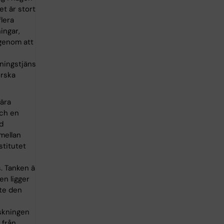
et är stort,
lera
ingar,
genom att
dningstjänst
erska
nära
ch en
d
mellan
stitutet
. Tanken är
en ligger
nte den
skningen
från