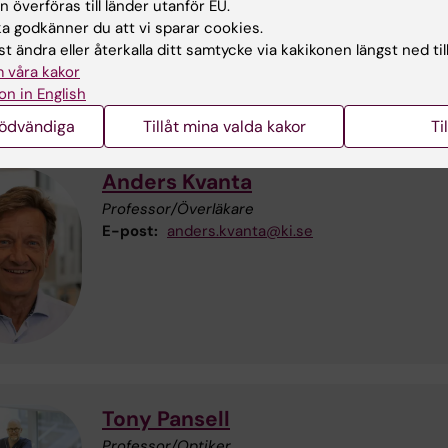
 överföras till länder utanför EU.
 godkänner du att vi sparar cookies.
t ändra eller återkalla ditt samtycke via kakikonen längst ned til
 våra kakor
on in English
nödvändiga
Tillåt mina valda kakor
Ti
Anders Kvanta
Professor/Överläkare
E-post:
anders.kvanta@ki.se
Tony Pansell
Professor/Optiker