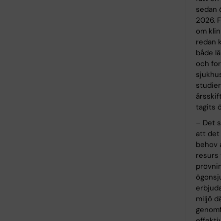
sedan 
2026. 
om klin
redan k
både l
och fo
sjukhu
studier
årsskif
tagits 
– Det s
att det 
behov 
resurs 
prövni
ögonsju
erbjud
miljö d
genomf
effekti