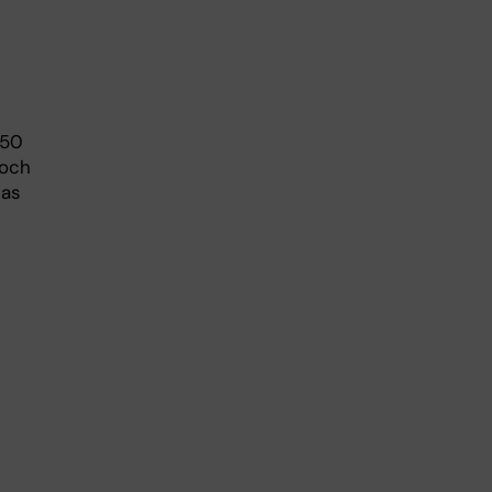
150
 och
tas