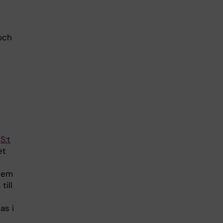
och
n
å
S:t
et
blem
till
as i