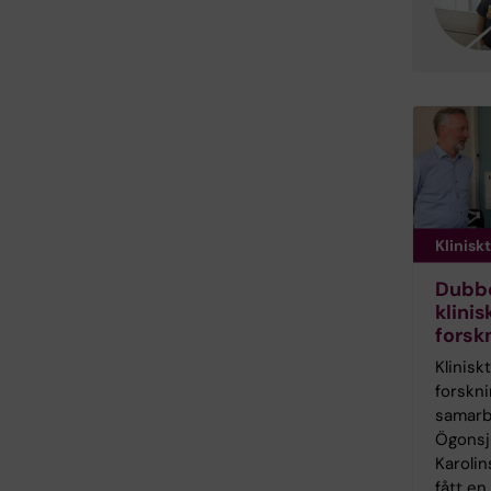
Kliniskt
forskn
Dubbe
m
klinis
forsk
Kliniskt
forskn
samarbe
Ögonsj
Karolin
fått en