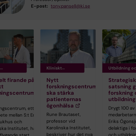
E-post:
tony.pansell@ki.se
Kliniskt
Utbildning o
ingscentru
forskningscent
forskning
lt firande på
Nytt
Strategis
rum
kt
forskningscentrum
satsning 
ningscentrum
ska stärka
forskning
patienternas
utbildning
ögonhälsa
Drygt 100 av
ingscentrum, ett
Rune Brautaset,
medarbetarna
te mellan S:t Eriks
professor vid
Eriks Ögonsj
ukhus och
Karolinska Institutet,
delaktiga i f
ska Institutet, har
beskriver hur det nya
och utbildni
 flygande start