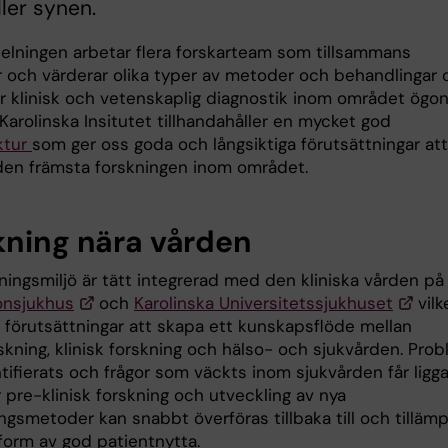
ller synen.
elningen arbetar flera forskarteam som tillsammans
r och värderar olika typer av metoder och behandlingar 
r klinisk och vetenskaplig diagnostik inom området ögo
Karolinska Insitutet tillhandahåller en mycket god
ktur
som ger oss goda och långsiktiga förutsättningar att
den främsta forskningen inom området.
kning nära vården
kningsmiljö är tätt integrerad med den kliniska vården p
onsjukhus
och
Karolinska Universitetssjukhuset
vilk
a förutsättningar att skapa ett kunskapsflöde mellan
skning, klinisk forskning och hälso- och sjukvården. Pro
ifierats och frågor som väckts inom sjukvården får ligga 
 pre-klinisk forskning och utveckling av nya
gsmetoder kan snabbt överföras tillbaka till och tillämp
form av god patientnytta.