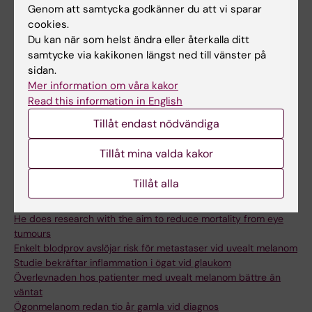
melanom som den fjärde mest framstående
Genom att samtycka godkänner du att vi sparar
cookies.
globalt under de senaste fem åren:
Du kan när som helst ändra eller återkalla ditt
ScholarGPS
samtycke via kakikonen längst ned till vänster på
sidan.
Mer information om våra kakor
Read this information in English
Länkar:
Tillåt endast nödvändiga
SVT: Ny AI ska upptäcka aggressiv ögoncancer
Svensk ögoncancerforskning i topp – rankas femma globalt
Tillåt mina valda kakor
Internationellt samarbete ska ge ny kunskap om hur
spridningen av ögoncancer kan bromsas
Tillåt alla
Nytt AI-stöd ger läkare och optiker skarpare blick för
ögonmelanom
He does research with the aim to reduce mortality from eye
tumours
Enkelt blodprov avslöjar risk för metastaser vid uvealt melanom
Studie bekräftar inflammation i ögat vid glaukom
Överlevnaden hos patienter med uvealt melanom bättre än
väntat
Ögonmelanom redan tio år gamla vid diagnos