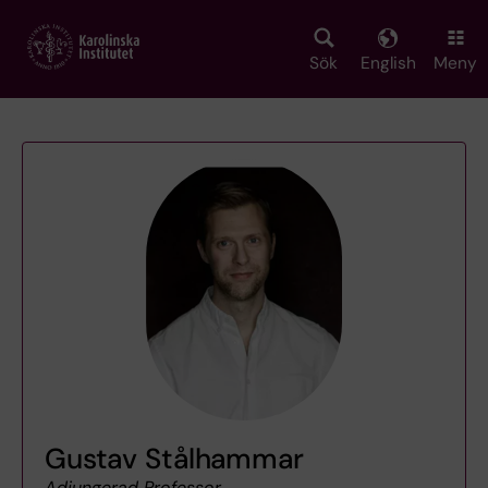
Skip
to
main
Sök
English
Meny
content
Gustav Stålhammar
Adjungerad Professor