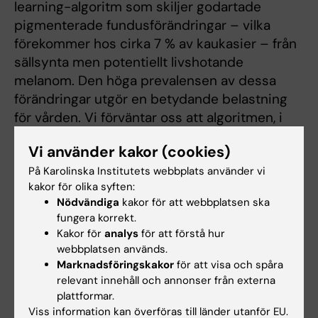
learning-algoritm som skiljer godartade
pigmenterade fundusförändringar – vilka
förekommer hos cirka 7 % av kaukasier – från
sällsynta men potentiellt livshotande
melanom. Den höga prevalensen av dessa
förändringar utgör en betydande belastning
för vården. Vi förväntar oss att algoritmen, i
kombination med riktad utbildning, möjliggör
Vi använder kakor (cookies)
tidig upptäckt av maligna förändringar och
På Karolinska Institutets webbplats använder vi
därigenom förbättrade patientutfall.
kakor för olika syften:
Nödvändiga
kakor för att webbplatsen ska
Jag är dessutom huvudansvarig forskare för
fungera korrekt.
AMUM (
clinicaltrials.gov
), världens längsta
Kakor för
analys
för att förstå hur
pågående randomiserade kliniska prövning av
webbplatsen används.
adjuvant melatoninbehandling vid uvealt
Marknadsföringskakor
för att visa och spåra
melanom.
relevant innehåll och annonser från externa
plattformar.
År 2025 rankades vår forskning om uvealt
Viss information kan överföras till länder utanför EU.