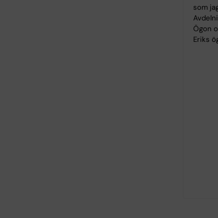
som jag
Avdeln
Ögon o
Eriks ö