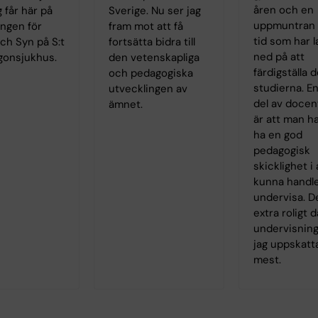
åren och en
 får här på
Sverige. Nu ser jag
uppmuntran f
ingen för
fram mot att få
tid som har l
ch Syn på S:t
fortsätta bidra till
ned på att
gonsjukhus.
den vetenskapliga
färdigställa d
och pedagogiska
studierna. En
utvecklingen av
del av doce
ämnet.
är att man ha
ha en god
pedagogisk
skicklighet i 
kunna handl
undervisa. D
extra roligt d
undervisning
jag uppskatt
mest.