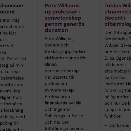
ohansson
Pete Williams
Tobias Wi
docent
ny professor i
utnämnd ti
synvetenskap
docent i
känner mig
genom generös
oftalmolog
ad och stolt
donation
Den 26 augus
t ha fått
Pete Williams,
utnämndes T
ur i
docent och
Wibble, ST-l
tri vid
forskargruppsledare
och forskare 
ska
vid institutionen för
Eriks Ögonsj
tet. Det är ett
klinisk
till docent i
 steg på min
neurovetenskap,
oftalmologi v
iska resa
har utsetts till
Karolinska
 bekräftelse
professor i
Institutet. H
 arbete som
synvetenskap.
forskning fo
bakom. Jag
Professuren
på ögonrörel
kligen fram
finansieras av Ulla
och hur de k
t fortsätta
och Ingemar
spegla hjärn
a forskning
Dahlbergs stiftelse
funktion.
bildning med
och har det
pling till
– Det känns
fullständiga namnet
 verklighet –