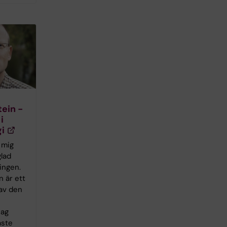
ein -
i
i
 mig
lad
ingen.
 är ett
av den
jag
aste