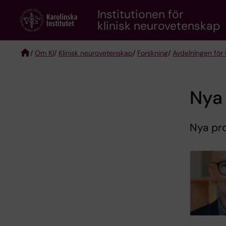
Skip
Institutionen för
to
klinisk neurovetenskap
main
content
/
Om KI
/
Klinisk neurovetenskap
/
Forskning
/
Avdelningen för
Breadcrumb
Nya
Nya pr