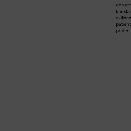
och at
kunska
skillnad
patien
profes