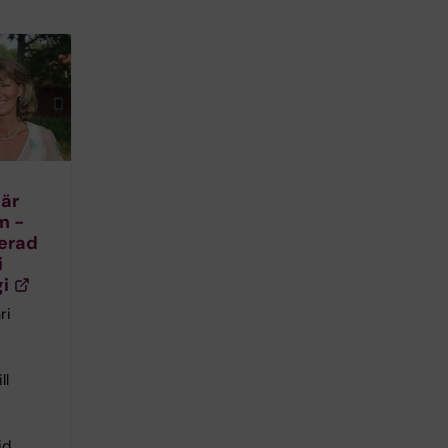
eär
m -
erad
i
i
ri
ll
id