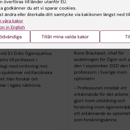
 överföras till länder utanför EU.
 godkänner du att vi sparar cookies.
t ändra eller återkalla ditt samtycke via kakikonen längst ned til
 våra kakor
on in English
s Kvanta utsedd till
Rune Brautaset - Sver
nödvändiga
Tillåt mina valda kakor
Ti
ssor i oftalmologi
första professor inom
optometri
karen och forskaren Anders
Rune Brautaset, chef för
vid S:t Eriks Ögonsjukhus
avdelningen för Ögon och s
etts till professor i
den 1 september 2021 den 
logi med inriktning mot
professorn i Sverige inom
a sjukdomar vid Karolinska
optometri.
tet. Han forskar om
ar i ögats näthinna.
- Professuren innebär ett
erkännande för det arbete 
gjort inom utbildning och
forskning inom ögonområd
ett erkännande av optomet
som forskningsämne.