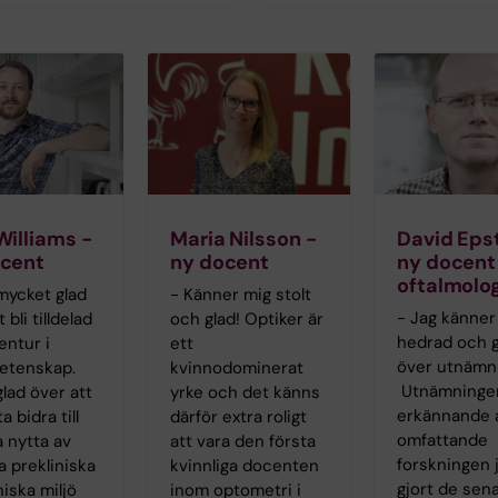
Williams -
Maria Nilsson -
David Epst
cent
ny docent
ny docent 
oftalmolog
mycket glad
- Känner mig stolt
- Jag känner
 bli tilldelad
och glad! Optiker är
hedrad och g
entur i
ett
över utnämn
etenskap.
kvinnodominerat
Utnämningen
glad över att
yrke och det känns
erkännande 
a bidra till
därför extra roligt
omfattande
 nytta av
att vara den första
forskningen 
a prekliniska
kvinnliga docenten
gjort de sen
niska miljö
inom optometri i