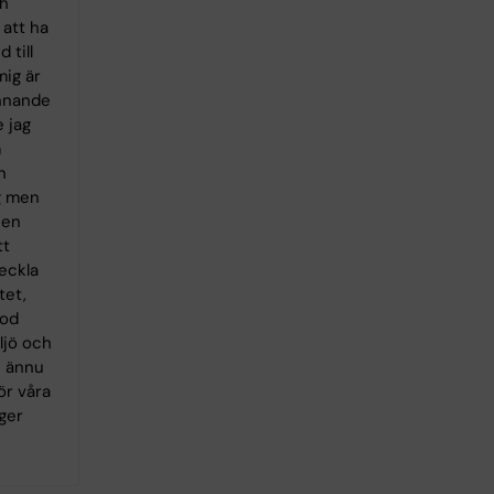
h
 att ha
 till
mig är
ännande
 jag
m
h
g men
 en
tt
eckla
tet,
god
ljö och
n ännu
ör våra
ger