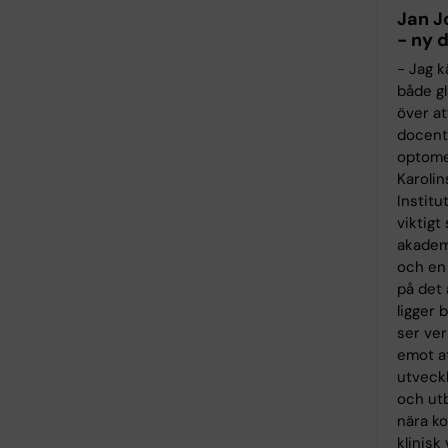
Jan J
- ny 
- Jag 
både gl
över at
docent
optome
Karolin
Institu
viktigt
akadem
och en
på det
ligger 
ser ver
emot at
utveckl
och ut
nära kop
klinisk