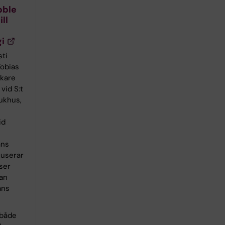
bble
ll
i
ti
obias
äkare
vid S:t
ukhus,
id
ans
kuserar
ser
an
ans
 både