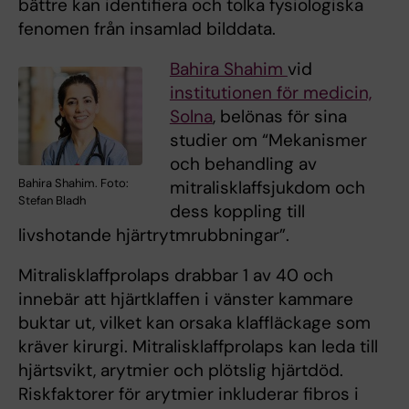
bättre kan identifiera och tolka fysiologiska
fenomen från insamlad bilddata.
Bahira Shahim
vid
institutionen för medicin,
Solna
, belönas för sina
studier om “Mekanismer
och behandling av
Bahira Shahim. Foto:
mitralisklaffsjukdom och
Stefan Bladh
dess koppling till
livshotande hjärtrytmrubbningar”.
Mitralisklaffprolaps drabbar 1 av 40 och
innebär att hjärtklaffen i vänster kammare
buktar ut, vilket kan orsaka klaffläckage som
kräver kirurgi. Mitralisklaffprolaps kan leda till
hjärtsvikt, arytmier och plötslig hjärtdöd.
Riskfaktorer för arytmier inkluderar fibros i