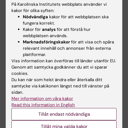
På Karolinska Institutets webbplats använder vi
2014 – Emma Andersson och Robert
kakor för olika syften:
Månsson
Nödvändiga
kakor för att webbplatsen ska
fungera korrekt.
Emma Andersson
, institutionen för
Kakor för
analys
för att förstå hur
biovetenskaper och näringslära,
webbplatsen används.
tilldelades priset för sin forskning om hur
Marknadsföringskakor
för att visa och spåra
signalvägarna Wnt och Notch kontrollerar
relevant innehåll och annonser från externa
celldifferentiering och morfogenes under den
plattformar.
embryonala utvecklingen. Det är viktigt att
Viss information kan överföras till länder utanför EU.
Genom att samtycka godkänner du att vi sparar
förstå hur dessa signalvägar fungerar
cookies.
eftersom ett antal olika sjukdomstillstånd kan
Du kan när som helst ändra eller återkalla ditt
uppstå när de inte fungerar på rätt sätt under
samtycke via kakikonen längst ned till vänster på
fosterutvecklingen. Emma Andersson utför
sidan.
forskning som potentiellt kan hjälpa barn med
Mer information om våra kakor
Read this information in English
Alagilles syndrom, en sjukdom som påverkar
lever, hjärta och njurar.
Tillåt endast nödvändiga
Robert Månsson, vid institutionen för medicin,
Tillåt mina valda kakor