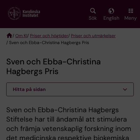
Skip
to
main
Sök
English
Meny
content
/
Om KI
/
Priser och högtider
/
Priser och utmärkelser
/ Sven och Ebba-Christina Hagbergs Pris
Breadcrumb
Sven och Ebba-Christina
Hagbergs Pris
Hitta på sidan
Sven och Ebba-Christina Hagbergs
Stiftelse har till ändamål att stimulera
och främja vetenskaplig forskning inom
det medicinska respektive biokemiska