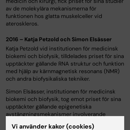
medicin och kirurgi, fick priset för sina studier
av de molekylära mekanismerna för
funktionen hos glatta muskelceller vid
ateroskleros.
2016 – Katja Petzold och Simon Elsässer
Katja Petzold vid institutionen för medicinsk
biokemi och biofysik, tilldelades priset för sina
upptäckter gällande RNA struktur och funktion
med hjälp av kärnmagnetisk resonans (NMR)
och andra biofysikaliska tekniker.
Simon Elsässer, institutionen för medicinsk
biokemi och biofysik, tog emot priset för sina
upptäckter gällande epigenetiska
avstängningsmekanismer involverande
histonmodifiering.
Vi använder kakor (cookies)