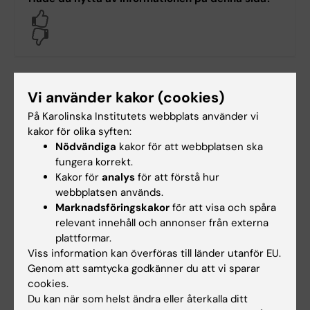
Yes
No
Innehållsgranskare:
Vi använder kakor (cookies)
Philip Malmgren
Sidan uppdaterad:
2026-05-11
På Karolinska Institutets webbplats använder vi
kakor för olika syften:
Nödvändiga
kakor för att webbplatsen ska
fungera korrekt.
Dela
Kakor för
analys
för att förstå hur
webbplatsen används.
Marknadsföringskakor
för att visa och spåra
relevant innehåll och annonser från externa
plattformar.
Mer om det här ämnet
Viss information kan överföras till länder utanför EU.
KIPRIME Fellows
Genom att samtycka godkänner du att vi sparar
cookies.
Lyssna på podcasten KIPRIME
Du kan när som helst ändra eller återkalla ditt