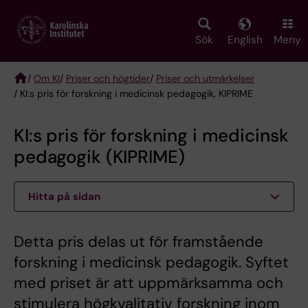
Skip
to
main
Sök
English
Meny
content
/
Om KI
/
Priser och högtider
/
Priser och utmärkelser
/ KI:s pris för forskning i medicinsk pedagogik, KIPRIME
Breadcrumb
KI:s pris för forskning i medicinsk
pedagogik (KIPRIME)
Hitta på sidan
Detta pris delas ut för framstående
forskning i medicinsk pedagogik. Syftet
med priset är att uppmärksamma och
stimulera högkvalitativ forskning inom