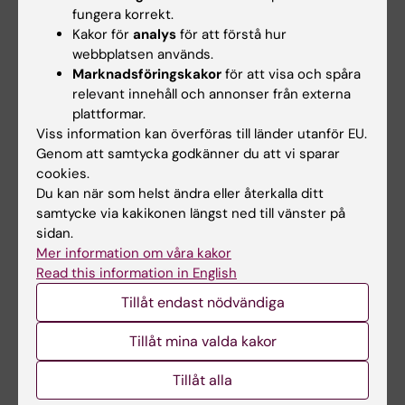
fungera korrekt.
Charles Perou har bidragit till att förändra
Kakor för
analys
för att förstå hur
webbplatsen används.
synen på och behandlingen av bröstcancer
Marknadsföringskakor
för att visa och spåra
genom att identifiera olika molekylära typer av
relevant innehåll och annonser från externa
sjukdomen. Denna upptäckt har haft stor
plattformar.
betydelse eftersom den visat att bröstcancer
Viss information kan överföras till länder utanför EU.
inte är en enhetlig sjukdom utan består av
Genom att samtycka godkänner du att vi sparar
cookies.
flera skilda former som kan kräva olika
Du kan när som helst ändra eller återkalla ditt
behandlingar. Detta har lett till mer träffsäkra
samtycke via kakikonen längst ned till vänster på
terapier och förbättrade prognoser för
sidan.
patienter i Sverige och internationellt.
Mer information om våra kakor
Read this information in English
Hans arbete har även haft stor påverkan på
Tillåt endast nödvändiga
cancerforskningen vid Karolinska Institutet
och varit en drivande kraft i utvecklingen av
Tillåt mina valda kakor
precisionsmedicin
Tillåt alla
Pressmeddelande