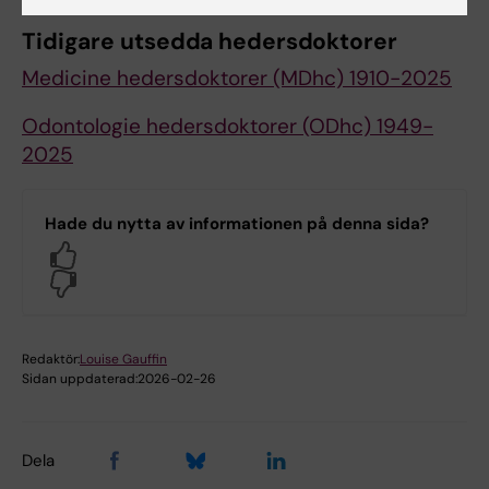
Tidigare utsedda hedersdoktorer
Medicine hedersdoktorer (MDhc) 1910-2025
Odontologie hedersdoktorer (ODhc) 1949-
2025
Hade du nytta av informationen på denna sida?
Yes
No
Redaktör:
Louise Gauffin
Sidan uppdaterad:
2026-02-26
Dela