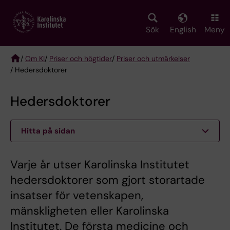
Skip
to
main
Sök
English
Meny
content
/
Om KI
/
Priser och högtider
/
Priser och utmärkelser
/ Hedersdoktorer
Breadcrumb
Hedersdoktorer
Hitta på sidan
Varje år utser Karolinska Institutet
hedersdoktorer som gjort storartade
insatser för vetenskapen,
mänskligheten eller Karolinska
Institutet. De första medicine och