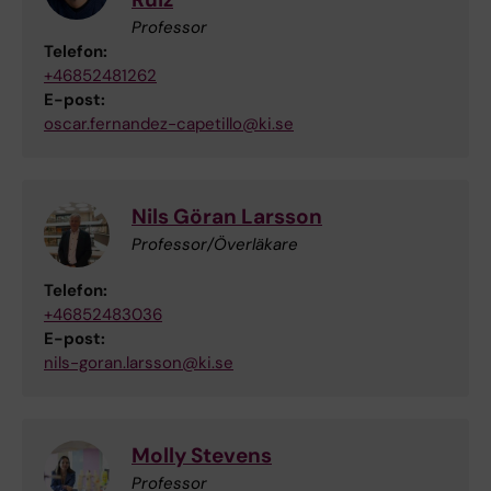
Professor
Telefon:
+46852481262
E-post:
oscar.fernandez-capetillo@ki.se
Nils Göran Larsson
Professor/Överläkare
Telefon:
+46852483036
E-post:
nils-goran.larsson@ki.se
Molly Stevens
Professor