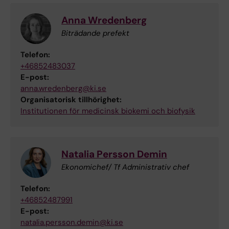
Anna Wredenberg
Biträdande prefekt
Telefon:
+46852483037
E-post:
anna.wredenberg@ki.se
Organisatorisk tillhörighet:
Institutionen för medicinsk biokemi och biofysik
Natalia Persson Demin
Ekonomichef/ Tf Administrativ chef
Telefon:
+46852487991
E-post:
natalia.persson.demin@ki.se