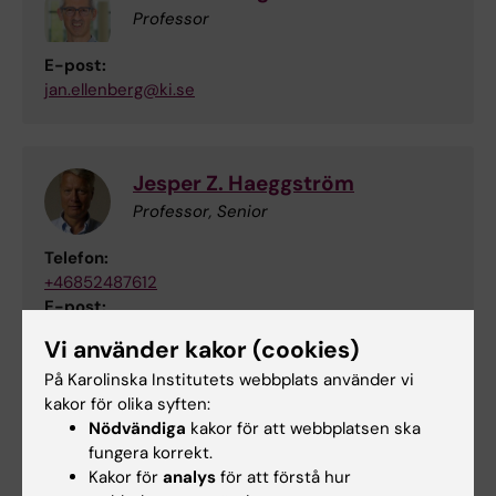
Professor
E-post:
jan.ellenberg@ki.se
Jesper Z. Haeggström
Professor, Senior
Telefon:
+46852487612
E-post:
jesper.haeggstrom@ki.se
Vi använder kakor (cookies)
På Karolinska Institutets webbplats använder vi
kakor för olika syften:
Nödvändiga
kakor för att webbplatsen ska
fungera korrekt.
Kakor för
analys
för att förstå hur
Elias Set Jenö Arnér