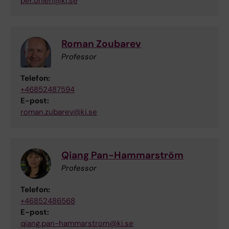
per.uhlen@ki.se
Roman Zoubarev
Professor
Telefon:
+46852487594
E-post:
roman.zubarev@ki.se
Qiang Pan-Hammarström
Professor
Telefon:
+46852486568
E-post:
qiang.pan-hammarstrom@ki.se