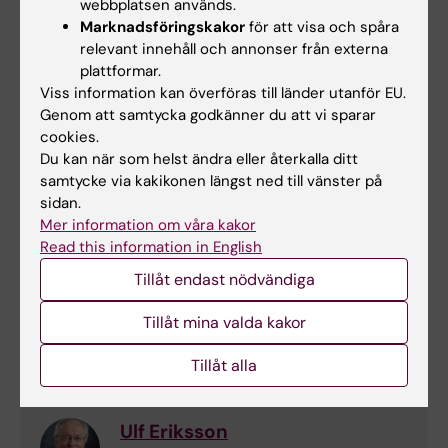
webbplatsen används.
Professor
Marknadsföringskakor
för att visa och spåra
relevant innehåll och annonser från externa
Telefon:
plattformar.
+46852486983
Viss information kan överföras till länder utanför EU.
E-post:
Genom att samtycka godkänner du att vi sparar
elias.arner@ki.se
cookies.
Du kan när som helst ändra eller återkalla ditt
samtycke via kakikonen längst ned till vänster på
sidan.
Jirí Bártek
Mer information om våra kakor
Professor, Senior
Read this information in English
Tillåt endast nödvändiga
Telefon:
+46852481267
Tillåt mina valda kakor
E-post:
jiri.bartek.1@ki.se
Tillåt alla
Ulf Eriksson