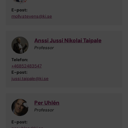
E-post:
molly.stevens@ki.se
Anssi Jussi Nikolai Taipale
Professor
Telefon:
+46852483547
E-post:
jussi.taipale@ki.se
Per Uhlén
Professor
E-post: