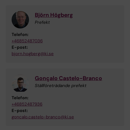
Björn Högberg
Prefekt
Telefon:
+46852487036
E-post:
bjorn.hogberg@ki.se
Gonçalo Castelo-Branco
Ställföreträdande prefekt
Telefon:
+46852487936
E-post:
goncalo.castelo-branco@ki.se