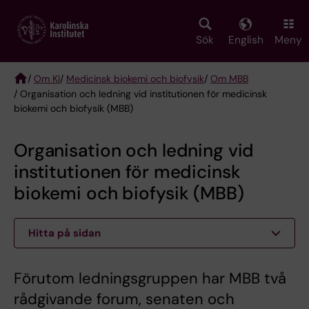
Skip
to
main
Sök
English
Meny
content
/
Om KI
/
Medicinsk biokemi och biofysik
/
Om MBB
/ Organisation och ledning vid institutionen för medicinsk
Breadcrumb
biokemi och biofysik (MBB)
Organisation och ledning vid
institutionen för medicinsk
biokemi och biofysik (MBB)
Hitta på sidan
Förutom ledningsgruppen har MBB två
rådgivande forum, senaten och