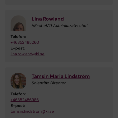
Lina Rowland
HR-chef/Tf Administrativ chef
Telefon:
+46852485260
E-post:
lina.rowland@ki.se
Tamsin Maria Lindström
Scientific Director
Telefon:
+46852486986
E-post:
tamsin.lindstrom@ki.se