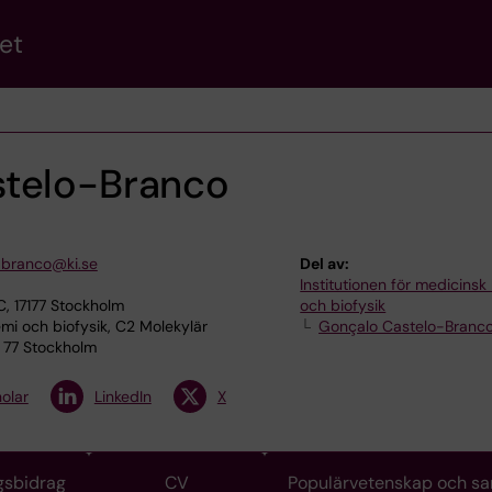
et
stelo-Branco
-branco@ki.se
Del av:
Institutionen för medicinsk
, 17177 Stockholm
och biofysik
i och biofysik, C2 Molekylär
Gonçalo Castelo-Branc
1 77 Stockholm
olar
LinkedIn
X
gsbidrag
CV
Populärvetenskap och s