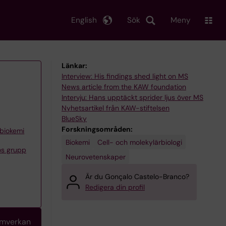
English
Sök
Meny
Länkar:
Interview: His findings shed light on MS
News article from the KAW foundation
Intervju: Hans upptäckt sprider ljus över MS
Nyhetsartikel från KAW-stiftelsen
BlueSky
Forskningsområden:
 biokemi
Biokemi
Cell- och molekylärbiologi
os grupp
Neurovetenskaper
Är du Gonçalo Castelo-Branco?
Redigera din profil
amverkan