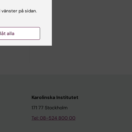
l vänster på sidan.
den
lan
llåt alla
r bidrar
 och kunde
Karolinska Institutet
171 77 Stockholm
Tel: 08-524 800 00