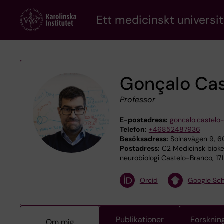
Skip
Ett medicinskt universit
to
main
content
Gonçalo Ca
Professor
E-postadress:
goncalo.castelo
Telefon:
+46852487936
Besöksadress:
Solnavägen 9, 6C
Postadress:
C2 Medicinsk biokem
neurobiologi Castelo-Branco, 17
Orcid
Google Sch
Publikationer
Forsknin
Om mig