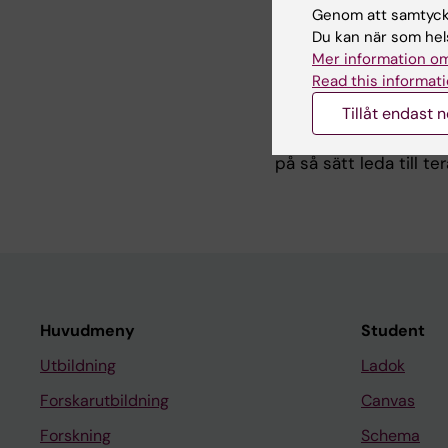
Genom att samtycka
Du kan när som hels
Vår forskargrupp är 
Mer information om
epigenetiska tillstån
Read this informati
oligodendrocytprekurs
Tillåt endast 
transkriptionsfaktor
till övergången mella
på så sätt leda till t
Huvudmeny
Student
Utbildning
Ladok
Forskarutbildning
Canvas
Forskning
Schema