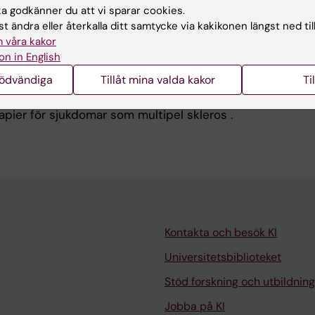
 godkänner du att vi sparar cookies.
t ändra eller återkalla ditt samtycke via kakikonen längst ned til
intresserad av de molekylära mekanismer som definierar 
 våra kakor
d av stam/progenitorceller, såsom pluripotenta celler och
on in English
orceller. Vi är särskilt fokuserade på hur samspelet mel
nödvändiga
Tillåt mina valda kakor
Ti
er , icke -kodande RNA och kromatin modifierande enzyme
n epigenetiska tillstånd i oligodendrocytprekursorceller,
erapier för sjukdomar som multipel skleros .
Kontakta och besök KI
Universitetsbiblioteket
Stöd forskning och utbildning
Jobba på KI