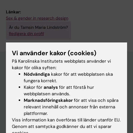
Länkar:
Sex & gender in research design
Är du Tamsin Maria Lindström?
Redigera din profil
Vi använder kakor (cookies)
På Karolinska Institutets webbplats använder vi
kakor för olika syften:
Nödvändiga
kakor för att webbplatsen ska
Huvudmeny
fungera korrekt.
Utbildning
Kakor för
analys
för att förstå hur
webbplatsen används.
Forskarutbildning
Marknadsföringskakor
för att visa och spåra
Forskning
relevant innehåll och annonser från externa
plattformar.
Om KI
Viss information kan överföras till länder utanför EU.
Genom att samtycka godkänner du att vi sparar
cookies.