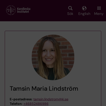
Skip
to
main
Sök
English
Meny
content
Tamsin Maria Lindström
E-postadress:
tamsin.lindstrom@ki.se
Telefon:
+46852486986