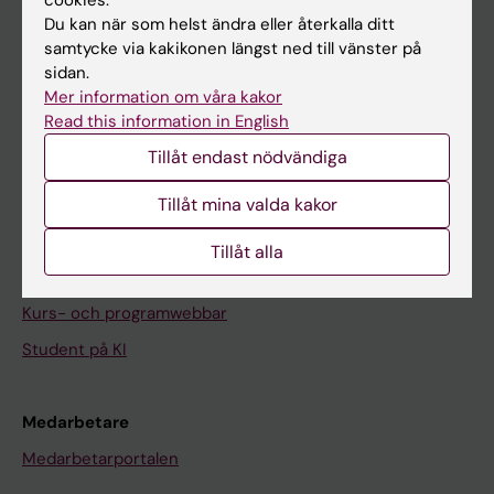
På gång
Du kan när som helst ändra eller återkalla ditt
Nyheter
samtycke via kakikonen längst ned till vänster på
sidan.
Kalender
Mer information om våra kakor
Read this information in English
Student
Tillåt endast nödvändiga
Ladok
Tillåt mina valda kakor
Canvas
Schema
Tillåt alla
Studentmejlen
Kurs- och programwebbar
Student på KI
Medarbetare
Medarbetarportalen