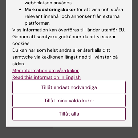
webbplatsen används.
Marknadsföringskakor
för att visa och spåra
relevant innehåll och annonser från externa
plattformar.
Viss information kan överföras till länder utanför EU.
Genom att samtycka godkänner du att vi sparar
cookies.
Du kan när som helst ändra eller återkalla ditt
samtycke via kakikonen längst ned till vänster på
Länkar:
SciLifeLab Profile
sidan.
Jan Ellenberg utsedd till direktör för SciLifelab
Mer information om våra kakor
Forskningsområden:
Read this information in English
Cell- och molekylärbiologi
Medicinsk bildvetenskap
Tillåt endast nödvändiga
Medicinsk bioteknologi (Inriktn. mot cellbiologi (inkl.
stamcellsbiologi), molekylärbiologi, mikrobiologi, biokemi
Tillåt mina valda kakor
eller biofarmaci)
Tillåt alla
Är du Jan Ellenberg?
Redigera din profil