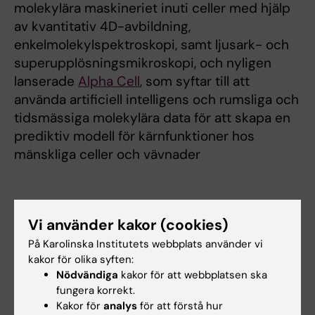
molekylära maskineriet inuti celler med hjälp
av kvantitativ 4D-avbildning,
enkelmolekylspektroskopi, samt ljusark- och
superupplösningsmikroskopi, och nyligen
lanserade
Alpha Cell
, som syftar till att
använda artificiell intelligens och rumsliga och
tidsmässiga molekylära data för att skapa en
prediktiv modell för kärnfunktioner hos
mänskliga celler och vävnader
Vi använder kakor (cookies)
Jan Ellenberg: Studying the molecular processes of cell
division
På Karolinska Institutets webbplats använder vi
kakor för olika syften:
Nödvändiga
kakor för att webbplatsen ska
fungera korrekt.
Kakor för
analys
för att förstå hur