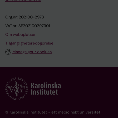
Org.nr: 202100-2973
VAT.nr: SE202100297301
Om webbplatsen
Tillgänglighetsredogörelse
Manage your cookies
© Karolinska Institutet - ett medicinskt universitet