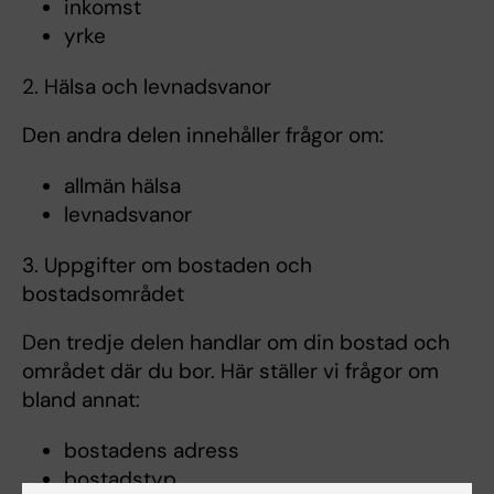
inkomst
yrke
2. Hälsa och levnadsvanor
Den andra delen innehåller frågor om:
allmän hälsa
levnadsvanor
3. Uppgifter om bostaden och
bostadsområdet
Den tredje delen handlar om din bostad och
området där du bor. Här ställer vi frågor om
bland annat:
bostadens adress
bostadstyp