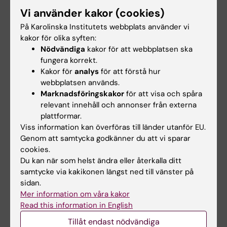
boyta
Vi använder kakor (cookies)
byggår
På Karolinska Institutets webbplats använder vi
våningsplan
kakor för olika syften:
typ av ventilation
Nödvändiga
kakor för att webbplatsen ska
byggnadsmaterial
fungera korrekt.
sovrummets placering (väderstreck)
Kakor för
analys
för att förstå hur
webbplatsen används.
fönstrens storlek
Marknadsföringskakor
för att visa och spåra
takhöjd
relevant innehåll och annonser från externa
hur många personer som bor i bostaden
plattformar.
Viss information kan överföras till länder utanför EU.
Det är vanligt att inte känna till alla detaljer om
Genom att samtycka godkänner du att vi sparar
sin bostad. Om du inte vet svaret på en fråga
cookies.
och inte heller har möjlighet att ta reda på det,
Du kan när som helst ändra eller återkalla ditt
samtycke via kakikonen längst ned till vänster på
kan du alltid välja svarsalternativet
”Jag vet
sidan.
inte”
. Om du vill kan du i förväg ta del av vår
Mer information om våra kakor
checklista med bostadsfrågor, som finns
Read this information in English
längst ner på sidan under
”Information till
Tillåt endast nödvändiga