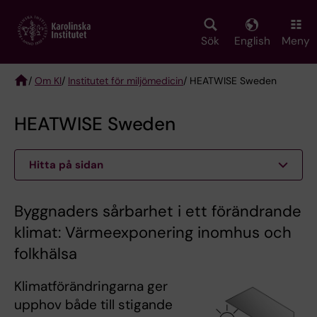
Skip
to
main
Sök
English
Meny
content
/
Om KI
/
Institutet för miljömedicin
/ HEATWISE Sweden
Breadcrumb
HEATWISE Sweden
Hitta på sidan
Byggnaders sårbarhet i ett förändrande
klimat: Värmeexponering inomhus och
folkhälsa
Klimatförändringarna ger
upphov både till stigande