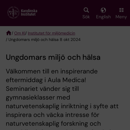
Skip
to
main
Sök
English
Meny
content
/
Om KI
/
Institutet för miljömedicin
/ Ungdomars miljö och hälsa 8 okt 2024
Breadcrumb
Ungdomars miljö och hälsa
Välkommen till en inspirerande
eftermiddag i Aula Medica!
Seminariet vänder sig till
gymnasieklasser med
naturvetenskaplig inriktning i syfte att
inspirera och väcka intresse för
naturvetenskaplig forskning och