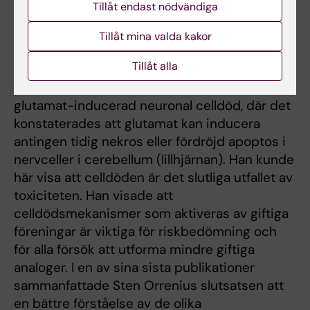
Tillåt endast nödvändiga
många år fokuserades hans intresse på
samspelet mellan olika former av toxisk
Tillåt mina valda kakor
celldöd. Detta arbete illustrerades bäst
Tillåt alla
genom observation av förekomsten av en
interaktion mellan apoptos och nekros vid
glutamat-inducerad neuronal celldöd, där det
konstaterades att glutamat kan inducera
antingen tidig nekros eller fördröjd apoptos i
nervceller i cerebellum (lillhjärnan). Han kunde
här visa att celldöden är det slutliga utfallet av
toxiciteten. Han visade att
celldödsmekanismer som aktiveras av giftiga
föreningar är viktiga för riskbedömning och
för alla försök att utforma mindre giftiga
analoger. I en av sina sista publikationer
sammanfattade Sten Orrenius slutsatsen att
en bättre förståelse av de olika