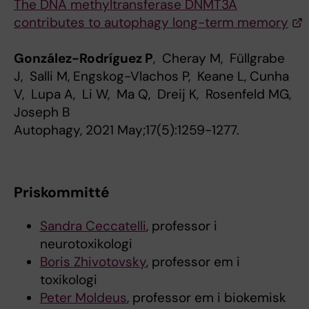
The DNA methyltransferase DNMT3A
contributes to autophagy long-term memory
González-Rodríguez P
, Cheray M, Füllgrabe
J, Salli M, Engskog-Vlachos P, Keane L, Cunha
V, Lupa A, Li W, Ma Q, Dreij K, Rosenfeld MG,
Joseph B
Autophagy, 2021 May;17(5):1259-1277.
Priskommitté
Sandra Ceccatelli
, professor i
neurotoxikologi
Boris Zhivotovsky
, professor em i
toxikologi
Peter Moldeus
, professor em i biokemisk