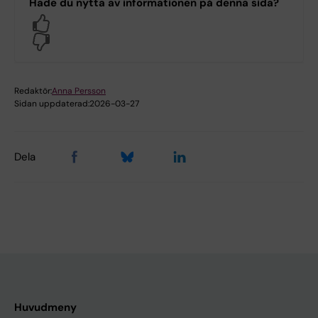
Hade du nytta av informationen på denna sida?
Yes
No
Redaktör:
Anna Persson
Sidan uppdaterad:
2026-03-27
Dela
Huvudmeny