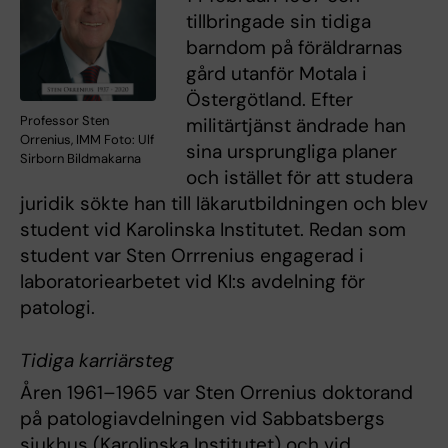
tillbringade sin tidiga
barndom på föräldrarnas
gård utanför Motala i
Östergötland. Efter
Professor Sten
militärtjänst ändrade han
Orrenius, IMM Foto: Ulf
sina ursprungliga planer
Sirborn Bildmakarna
och istället för att studera
juridik sökte han till läkarutbildningen och blev
student vid Karolinska Institutet. Redan som
student var Sten Orrrenius engagerad i
laboratoriearbetet vid KI:s avdelning för
patologi.
Tidiga karriärsteg
Åren 1961–1965 var Sten Orrenius doktorand
på patologiavdelningen vid Sabbatsbergs
sjukhus (Karolinska Institutet) och vid