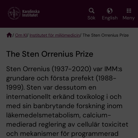
Skip
to
main
Sök
English
Meny
content
/
Om KI
/
Institutet för miljömedicin
/ The Sten Orrenius Prize
Breadcrumb
The Sten Orrenius Prize
Sten Orrenius (1937-2020) var IMM:s
grundare och första prefekt (1988-
1999). Sten var dessutom en
internationellt erkänd toxikolog i och
med sin banbrytande forskning inom
läkemedelsmetabolism, calcium-
medierad reglering av cellulär toxicitet
och mekanismer för programmerad