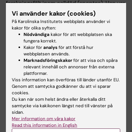
forskningsfält inom celldöd (apoptos). Han var
2 +
först med att visa Ca
-medierad DNA-
Vi använder kakor (cookies)
fragmentering i cellkärnan hos leverceller
På Karolinska Institutets webbplats använder vi
samt att en liknande process var inblandad i
kakor för olika syften:
apoptotisk celldöd i omogna tymocyter. Han
Nödvändiga
kakor för att webbplatsen ska
avslöjade den skyddande effekten av
fungera korrekt.
2 +
Kakor för
analys
för att förstå hur
mitokondrien när det gäller buffring av Ca
webbplatsen används.
vid oxidativ cellskada. Sten Orrenius
Marknadsföringskakor
för att visa och spåra
forskargrupp etablerade även den roll som
relevant innehåll och annonser från externa
2 +
Ca
har vid permeabilisering av
plattformar.
mitokondriemembranen vid apoptos,
Viss information kan överföras till länder utanför EU.
Genom att samtycka godkänner du att vi sparar
utrönade tvåstegsprocessen av cytokrom c
cookies.
frisättning från mitokondrien vid apoptos och
Du kan när som helst ändra eller återkalla ditt
visade att mikroinjektioner av cytokrom c kan
samtycke via kakikonen längst ned till vänster på
döda tumörceller.
sidan.
Mer information om våra kakor
Sten Orrenius blev en ”guru” inom forskningen
Read this information in English
om mitokondriernas roll vid celldöd. Under