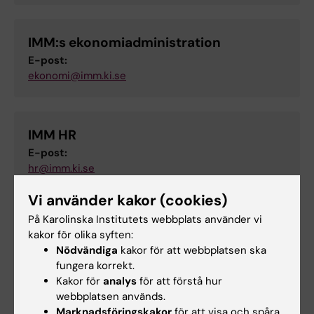
IMM:s ekonomiadministration
E-post:
ekonomi@imm.ki.se
IMM HR
E-post:
hr@imm.ki.se
Vi använder kakor (cookies)
IMM:s styrelse
På Karolinska Institutets webbplats använder vi
kakor för olika syften:
IMMs styrelse består av representanter för
Nödvändiga
kakor för att webbplatsen ska
institutets viktigaste avnämarmyndigheter.
fungera korrekt.
Kakor för
analys
för att förstå hur
Enhetschef Karin Ljung Björklund,
webbplatsen används.
ordförande, Folkhälsomyndigheten
Marknadsföringskakor
för att visa och spåra