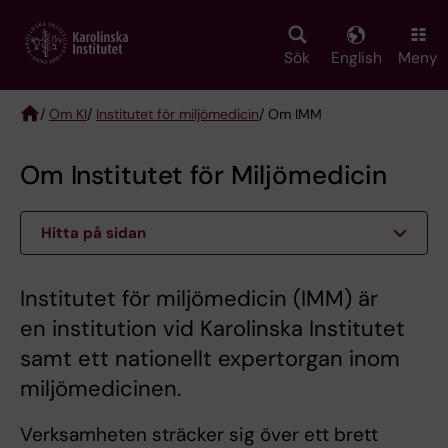
Skip
to
main
Sök
English
Meny
content
/
Om KI
/
Institutet för miljömedicin
/ Om IMM
Breadcrumb
Om Institutet för Miljömedicin
Hitta på sidan
Institutet för miljömedicin (IMM) är
en institution vid Karolinska Institutet
samt ett nationellt expertorgan inom
miljömedicinen.
Verksamheten sträcker sig över ett brett