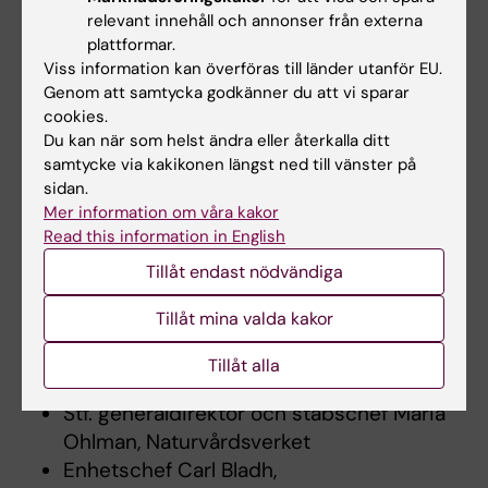
Docent Anna Bergström, vice ordförande,
relevant innehåll och annonser från externa
IMM
plattformar.
Viss information kan överföras till länder utanför EU.
Med Dr Ingemar Rödin, Arbetsmiljöverket
Genom att samtycka godkänner du att vi sparar
Enhetschef Annika Rahm, Boverket
cookies.
Biträdande avdelningschef Agneta Falk
Du kan när som helst ändra eller återkalla ditt
Filipsson, Folkhälsomyndigheten
samtycke via kakikonen längst ned till vänster på
Professor Sandra Ceccatelli, Karolinska
sidan.
Mer information om våra kakor
Institutet
Read this information in English
Docent Bert-Ove Lund,
Kemikalieinspektionen
Tillåt endast nödvändiga
Avdelningschef Helena Brunnkvist,
Tillåt mina valda kakor
Livsmedelsverket
Direktör Veronica Arthurson,
Tillåt alla
Läkemedelsverket
Stf. generaldirektör och stabschef Maria
Ohlman, Naturvårdsverket
Enhetschef Carl Bladh,