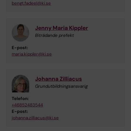
bengt.fadeel@ki.se
Jenny Maria Kippler
Biträdande prefekt
E-post:
maria.kippler@ki.se
Johanna Zilliacus
Grundutbildningsansvarig
Telefon:
+46852483544
E-post:
johanna.zilliacus@ki.se