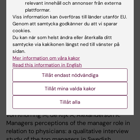
relevant innehåll och annonser från externa
Den övergripande rapporten från projektet:
plattformar.
Alexanderson K, von Knorring M, Parmander M,
Viss information kan överföras till länder utanför EU.
Tyrkkö A. Hälso- och sjukvårdens ledning och
Genom att samtycka godkänner du att vi sparar
styrning av arbetet med patienters
cookies.
Du kan när som helst ändra eller återkalla ditt
sjukskrivning. Sektionen för
samtycke via kakikonen längst ned till vänster på
Personskadeprevention, Karolinska Institutet.
sidan.
2007.
Mer information om våra kakor
Read this information in English
Tillåt endast nödvändiga
Rapport hälso och sjukvårdens ledning 2007
(PDF, 333.7 KB)
Tillåt mina valda kakor
Tillåt alla
Ytterligare en publikation i projektet är:
von Knorring M, de Rijk A, Alexanderson K.
Managers perceptions of the manager role in
relation to physicians: a qualitative interview
study of the top managers in Swedish