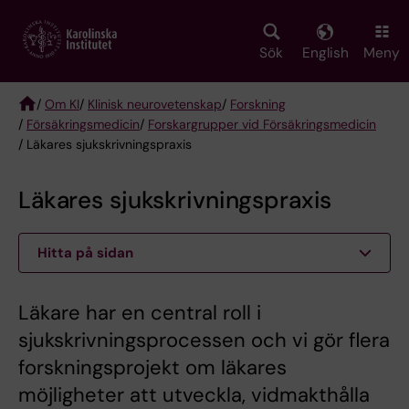
Skip
to
main
Sök
English
Meny
content
/
Om KI
/
Klinisk neurovetenskap
/
Forskning
/
Försäkringsmedicin
/
Forskargrupper vid Försäkringsmedicin
Breadcrumb
/ Läkares sjukskrivningspraxis
Läkares sjukskrivningspraxis
Hitta på sidan
Läkare har en central roll i
sjukskrivningsprocessen och vi gör flera
forskningsprojekt om läkares
möjligheter att utveckla, vidmakthålla