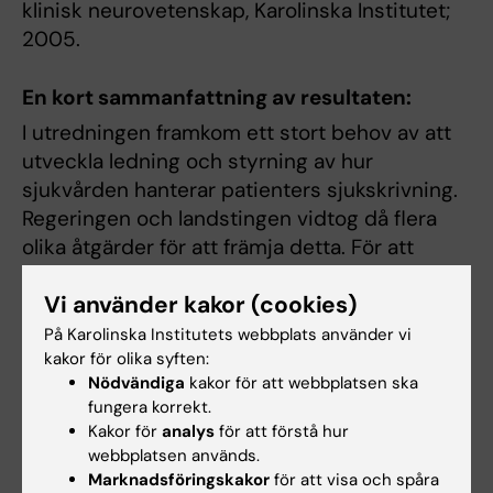
klinisk neurovetenskap, Karolinska Institutet;
2005.
En kort sammanfattning av resultaten:
I utredningen framkom ett stort behov av att
utveckla ledning och styrning av hur
sjukvården hanterar patienters sjukskrivning.
Regeringen och landstingen vidtog då flera
olika åtgärder för att främja detta. För att
kunna utvärdera åtgärderna gjorde Karolinska
Vi använder kakor (cookies)
Institutet en baslinjestudie om hälso- och
sjukvårdens ledning och styrning av arbetet
På Karolinska Institutets webbplats använder vi
kakor för olika syften:
med patienters sjukskrivning.
Nödvändiga
kakor för att webbplatsen ska
Landstingsdirektörer och chefer på andra
fungera korrekt.
strukturella nivåer i samtliga landsting
Kakor för
analys
för att förstå hur
intervjuades.
webbplatsen används.
Marknadsföringskakor
för att visa och spåra