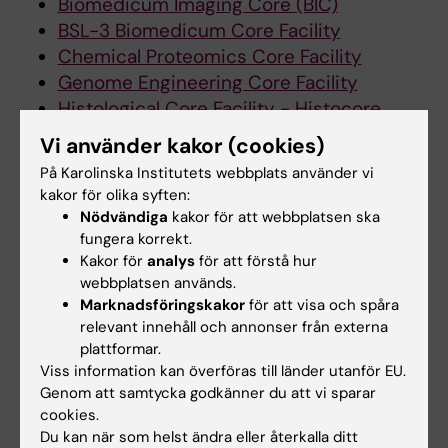
Biomedicum Imaging Core (BIC)
BSL-3 Biomedicum Core Facility
Chemical Proteomics Core Facility
Genome Engineering Core Facility
Histological Core Facility - Histocore
Biofabrication and Tissue Engineering
Vi använder kakor (cookies)
(Biofab) Facility
På Karolinska Institutets webbplats använder vi
Protein Science Core Facility (PSF)
kakor för olika syften:
Proteomics Biomedicum Core Facility
Nödvändiga
kakor för att webbplatsen ska
Small Molecule Mass Spectrometry Core
fungera korrekt.
Kakor för
analys
för att förstå hur
Facility (KI-SMMS)
webbplatsen används.
X-ray Irradiation Core Facility - nodes
Marknadsföringskakor
för att visa och spåra
ANA Futura & Biomedicum
relevant innehåll och annonser från externa
plattformar.
Viss information kan överföras till länder utanför EU.
Korta fakta
Genom att samtycka godkänner du att vi sparar
cookies.
Biomedicum består av fyra sektioner fördelat
Du kan när som helst ändra eller återkalla ditt
på elva våningar, på sammanlagt 65 000