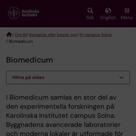
Skip
to
main
Sök
English
Meny
content
/
Om KI
/
Kontakta eller besök oss
/
KI campus Solna
/ Biomedicum
Breadcrumb
Biomedicum
Hitta på sidan
I Biomedicum samlas en stor del av
den experimentella forskningen på
Karolinska Institutet campus Solna.
Byggnadens avancerade laboratorier
och moderna lokaler är utformade för