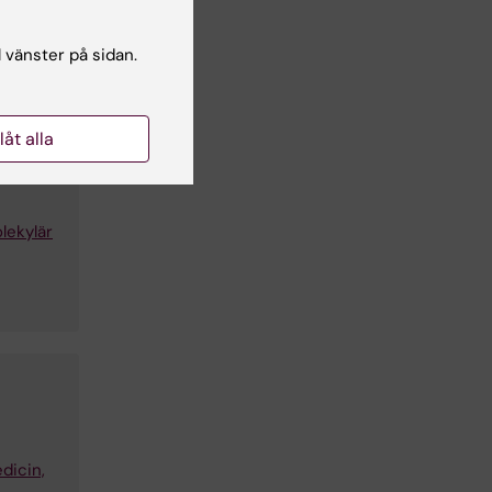
dicin,
l vänster på sidan.
llåt alla
lekylär
dicin,