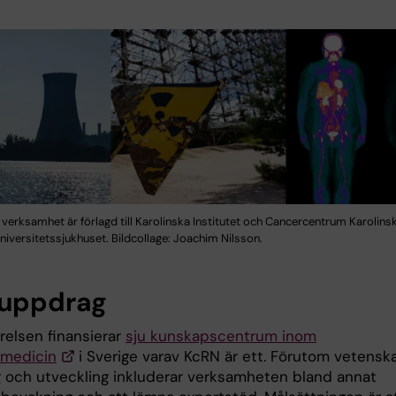
verksamhet är förlagd till Karolinska Institutet och Cancercentrum Karolins
niversitetssjukhuset. Bildcollage: Joachim Nilsson.
 uppdrag
relsen finansierar
sju kunskapscentrum inom
fmedicin
i Sverige varav KcRN är ett. Förutom vetenska
g och utveckling inkluderar verksamheten bland annat