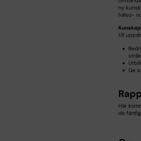
omvärlds
ny kunsk
hälso- o
Kunskaps
till uppdr
Bedr
strål
Utbi
Ge ex
Rapp
Här komm
de färdig