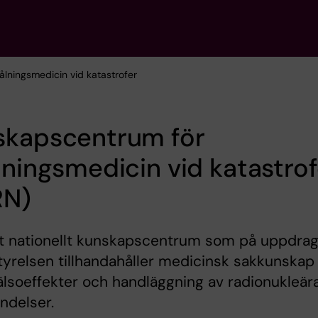
ålningsmedicin vid katastrofer
skapscentrum för
lningsmedicin vid katastrof
RN)
tt nationellt kunskapscentrum som på uppdrag
tyrelsen tillhandahåller medicinsk sakkunskap
älsoeffekter och handläggning av radionukleär
ndelser.