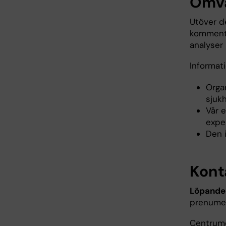
Omvä
Utöver de
kommente
analyser
Informati
Orga
sjukh
Vår 
expe
Den 
Kont
Löpande
prenumer
Centrumet