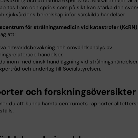
bevakning och att lämna expertstöd. Målsättningen är a
ap tas fram och sprids som på sikt kan stärka den sven
ch sjukvårdens beredskap inför särskilda händelser
centrum för strålningsmedicin vid katastrofer (KcRN)
ag att:
iva omvärldsbevakning och omvärldsanalys av
ningsrelaterade händelser.
lda inom medicinsk handläggning vid strålningshändelser
pertråd och underlag till Socialstyrelsen.
orter och forskningsöversikter
er du att kunna hämta centrumets rapporter alltefter
ställs.