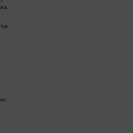
tt
ska
har
.
som