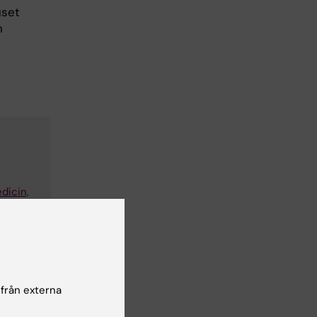
uset
n
dicin,
 från externa