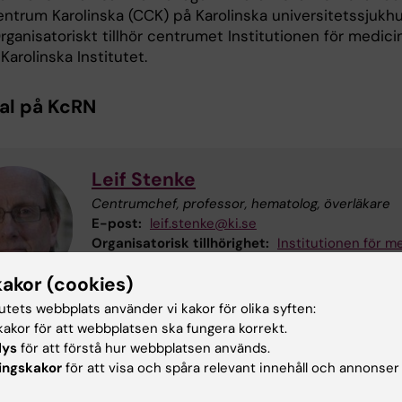
ntrum Karolinska (CCK) på Karolinska universitetssjukh
Organisatoriskt tillhör centrumet Institutionen för medici
Karolinska Institutet.
al på KcRN
Leif Stenke
Centrumchef, professor, hematolog, överläkare
E-post:
leif.stenke@ki.se
Organisatorisk tillhörighet:
Institutionen för me
Solna
kakor (cookies)
tutets webbplats använder vi kakor för olika syften:
akor för att webbplatsen ska fungera korrekt.
lys
för att förstå hur webbplatsen används.
Jack Valentin
ingskakor
för att visa och spåra relevant innehåll och annonser
Docent, strålskyddsexpert
E-post:
jack.valentin@ki.se