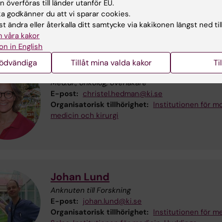
 överföras till länder utanför EU.
Organisatorisk tillhörighet:
Institutionen för me
 godkänner du att vi sparar cookies.
Solna
t ändra eller återkalla ditt samtycke via kakikonen längst ned til
 våra kakor
on in English
nödvändiga
Tillåt mina valda kakor
Ti
Christel Hedman
Med.dr., onkolog, överläkare
E-post:
christel.hedman@ki.se
Organisatorisk tillhörighet:
Institutionen för mo
medicin och kirurgi
Johan Lund
Anknuten till Forskning
E-post:
johan.lund@ki.se
Organisatorisk tillhörighet:
Institutionen för me