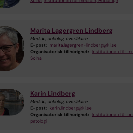
Solna
,
Institutionen för medicin, Huddinge
Marita Lagergren Lindberg
Med.dr., onkolog, överläkare
E-post:
marita.lagergren-lindberg@ki.se
Organisatorisk tillhörighet:
Institutionen för me
Solna
Karin Lindberg
Med.dr., onkolog, överläkare
E-post:
karin.lindberg@ki.se
Organisatorisk tillhörighet:
Institutionen för on
patologi