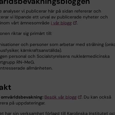
rldsbevakningsbloggen
 analyser vi publicerar här på sidan refererar och
rar vi löpande ett urval av publicerade nyheter och
 inom vårt ämnesområde
i vår blogg
.
onen riktar sig primärt till:
nisationer och personer som arbetar med strålning (onko
usfysiker, kärnkraftsanställda).
egen personal och Socialstyrelsens nukleärmedicinska
rtgrupp RN-MeG.
intresserade allmänheten.
akt
 omvärldsbevakning:
Besök vår blogg
. Du kan också
era på uppdateringar.
 har sin verksamhet förlagd till Karolinska Institutet o