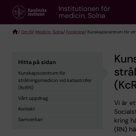
Skip
Institutionen för
to
medicin, Solna
main
content
/
Om KI
/
Medicin, Solna
/
Forskning
/ Kunskapscentrum för str
Breadcrumb
Kun
Hitta på sidan
strå
Kunskapscentrum för
strålningsmedicin vid katastrofer
(Kc
(KcRN)
Vårt uppdrag
Vi är e
Kontakt
Socials
Samverkan
kring h
(RN) hä