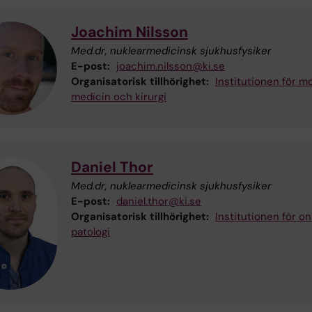
Joachim Nilsson
Med.dr, nuklearmedicinsk sjukhusfysiker
E-post:
joachim.nilsson@ki.se
Organisatorisk tillhörighet:
Institutionen för mo
medicin och kirurgi
Daniel Thor
Med.dr, nuklearmedicinsk sjukhusfysiker
E-post:
daniel.thor@ki.se
Organisatorisk tillhörighet:
Institutionen för on
patologi