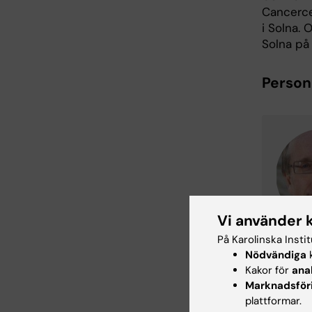
Cancerce
i Solna. 
Solna på 
Person
Vi använder 
På Karolinska Insti
Nödvändiga
k
Kakor för
ana
Marknadsför
plattformar.