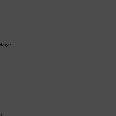
loger,
ch