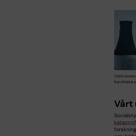
Centrumets 
Karolinska u
Vårt
Socialsty
katastro
forsknin