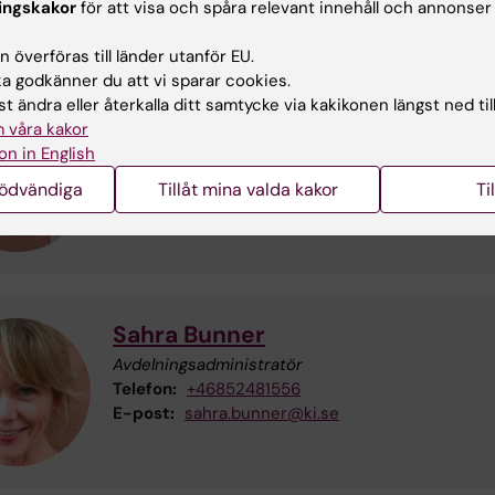
dress:
Karolinska Universitetssjukhuset
ingskakor
för att visa och spåra relevant innehåll och annonser
fektionskliniken, Bioclinicum J7 .
 överföras till länder utanför EU.
 godkänner du att vi sparar cookies.
t ändra eller återkalla ditt samtycke via kakikonen längst ned til
Anna Färnert
 våra kakor
Avdelningschef, professor/överläkare
on in English
Telefon:
+46852481552
nödvändiga
Tillåt mina valda kakor
Ti
E-post:
anna.farnert@ki.se
Sahra Bunner
Avdelningsadministratör
Telefon:
+46852481556
E-post:
sahra.bunner@ki.se