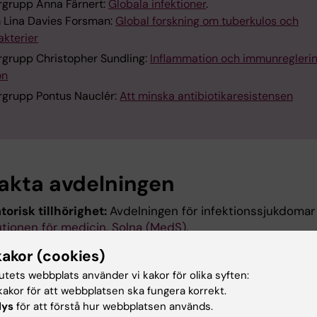
rgrupp Anna Färnert:
Globala infektioner
.
 Lina Davies Forsman:
Global forskning om tuberkulos och
kterier
rgrupp Christopher Sundling:
Inflammation och immunreglerin
on
rgrupp Pontus Nauclér:
Att minska antibiotikaresistensen
akta avdelningen
torisk tillhörighet:
Avdelningen för infektionssjukdomar
utionen för medicin, Solna (MedS)
.
kakor (cookies)
rativt stöd:
Är du anställd på, anknuten till, eller har ett
pplat till avdelningen är du välkommen att vända dig til
tutets webbplats använder vi kakor för olika syften:
gens administratör.
akor för att webbplatsen ska fungera korrekt.
lys
för att förstå hur webbplatsen används.