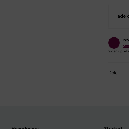
Hade d
Inn
Ann
Sidan uppda
Dela
Huvudmeny
Student