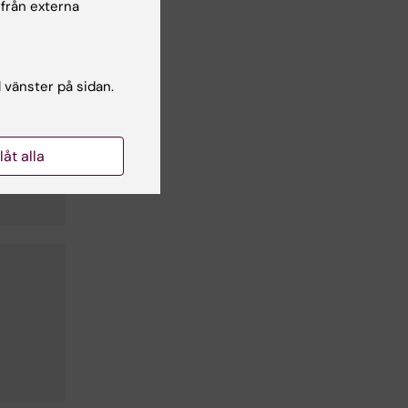
 från externa
l vänster på sidan.
llåt alla