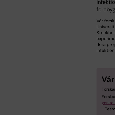
infekti
förebyg
Vår fors
Universi
Stockholm
experime
flera pro
infektion
Vår
Forska
Forskar
genita
- Team