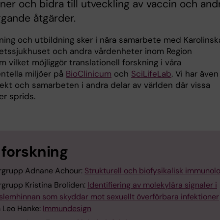
oner och bidra till utveckling av vaccin och and
gande åtgärder.
kning och utbildning sker i nära samarbete med Karolinsk
tets­sjukhuset och andra vårdenheter inom Region
 vilket möjliggör translationell forskning i våra
ntella miljöer på
BioClinicum
och
SciLifeLab
. Vi har även
jekt och samarbeten i andra delar av världen där vissa
er sprids.
 forskning
rgrupp Adnane Achour:
Strukturell och biofysikalisk immunolo
grupp Kristina Broliden:
Identifiering av molekylära signaler i
lslemhinnan som skyddar mot sexuellt överförbara infektioner
 Leo Hanke:
Immundesign