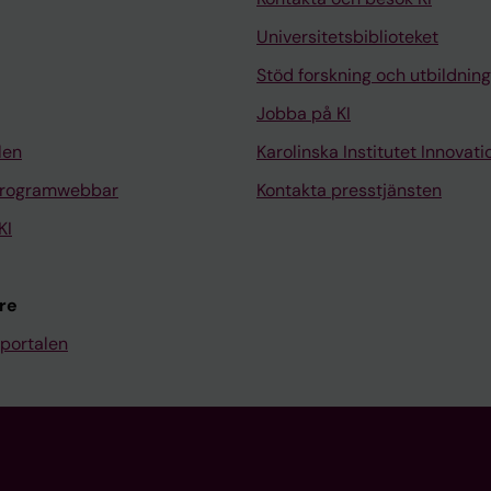
Universitetsbiblioteket
Stöd forskning och utbildning
Jobba på KI
len
Karolinska Institutet Innovati
programwebbar
Kontakta presstjänsten
KI
re
portalen