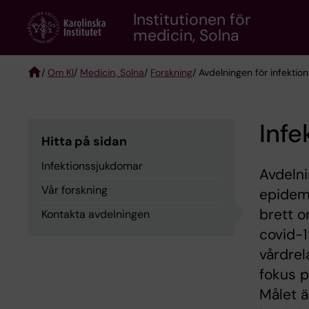
Skip
Institutionen för
to
medicin, Solna
main
content
/
Om KI
/
Medicin, Solna
/
Forskning
/ Avdelningen för infekti
Breadcrumb
Infe
Hitta på sidan
Infektionssjukdomar
Avdelni
Vår forskning
epidemi
brett o
Kontakta avdelningen
covid-1
vårdrel
fokus p
Målet ä