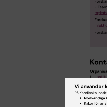
Forska
- Team
mykoba
Forska
infekti
Forska
Kont
Organisa
till
instit
Vi använder 
Administ
ärende ko
På Karolinska Insti
avdelnin
Nödvändiga
k
Kakor för
ana