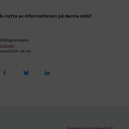
u nytta av informationen på denna sida?
ehållsgranskare:
a Färnert
terad:
2026-06-03
Kontakta och besök KI