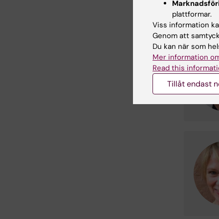
Besöksa
Marknadsför
Solna, In
plattformar.
Viss information kan
Genom att samtycka
Du kan när som hels
Mer information om
Read this informati
Tillåt endast 