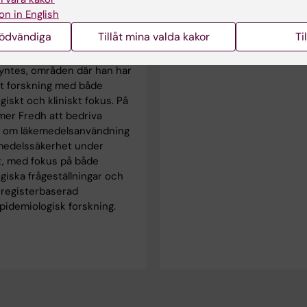
2026.
pidemiologi. Utöver
on in English
baserad
nödvändiga
Tillåt mina valda kakor
Ti
sforskning har Fredh ett
resse för metaforskning och
yntes, områden där han har
at forskning med både
iskt och kliniskt fokus. På
er Fredh att bedriva
g om läkemedelsanvändning
medelssäkerhet under
t, med fokus på både
iska frågeställningar och
 registerbaserad
pidemiologisk forskning.