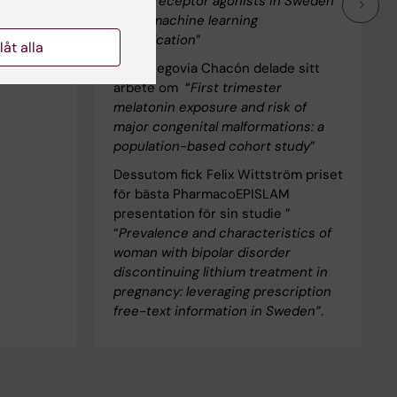
GLP-1 receptor agonists in Sweden
using machine learning
classification
”
llåt alla
Silvia Segovia Chacón delade sitt
arbete om “
First trimester
melatonin exposure and risk of
major congenital malformations: a
population-based cohort study
”
Dessutom fick Felix Wittström priset
för bästa PharmacoEPISLAM
presentation för sin studie ”
“
Prevalence and characteristics of
woman with bipolar disorder
discontinuing lithium treatment in
pregnancy: leveraging prescription
free-text information in Sweden”
.