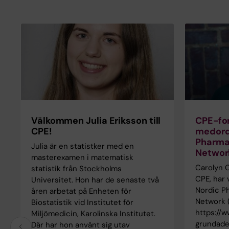
Välkommen Julia Eriksson till
CPE-for
CPE!
medord
Pharma
Julia är en statistker med en
Networ
masterexamen i matematisk
Carolyn C
statistik från Stockholms
CPE, har 
Universitet. Hon har de senaste två
Nordic P
åren arbetat på Enheten för
Network 
Biostatistik vid Institutet för
https://w
Miljömedicin, Karolinska Institutet.
grundade
Där har hon använt sig utav