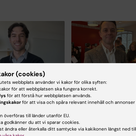
kakor (cookies)
en Fredh till CPE!
Grattis Adam som ha
tutets webbplats använder vi kakor för olika syften:
disputerat!
tterström‑Wedin har börjat
akor för att webbplatsen ska fungera korrekt.
Vi är glada att meddela att
om doktorand inom
lys
för att förstå hur webbplatsen används.
Nygren med bravur försvar
l farmakoepidemiologi under
ingskakor
för att visa och spåra relevant innehåll och annonser
avhandling
dledning av Cathrine
”
Pharmacoepidemiological
Fredh har en masterexamen i
 överföras till länder utanför EU.
on depression – treatmen
vetenskap och har tidigare
 godkänner du att vi sparar cookies.
treatment-resistance an
å ett forskningsföretag
t ändra eller återkalla ditt samtycke via kakikonen längst ned til
consequences
” den 30 ja
s på registerbaserad
 våra kakor