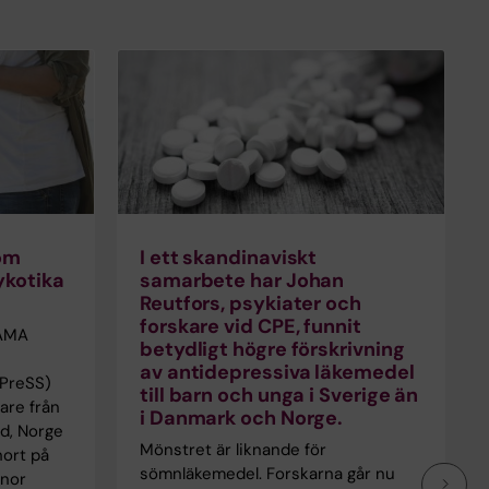
om
I ett skandinaviskt
ykotika
samarbete har Johan
Reutfors, psykiater och
forskare vid CPE, funnit
JAMA
betydligt högre förskrivning
av antidepressiva läkemedel
nPreSS)
till barn och unga i Sverige än
are från
i Danmark och Norge.
nd, Norge
Mönstret är liknande för
hort på
sömnläkemedel. Forskarna går nu
nnor