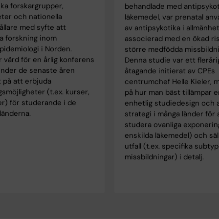
ka forskargrupper,
behandlade med antipsykot
ter och nationella
läkemedel, var prenatal an
ållare med syfte att
av antipsykotika i allmänhet
a forskning inom
associerad med en ökad ris
pidemiologi i Norden.
större medfödda missbildni
 värd för en årlig konferens
Denna studie var ett fleråri
under de senaste åren
åtagande initierat av CPEs
 på att erbjuda
centrumchef Helle Kieler, 
gsmöjligheter (t.ex. kurser,
på hur man bäst tillämpar e
r) för studerande i de
enhetlig studiedesign och a
länderna.
strategi i många länder för
studera ovanliga exponering
enskilda läkemedel) och säl
utfall (t.ex. specifika subty
missbildningar) i detalj.