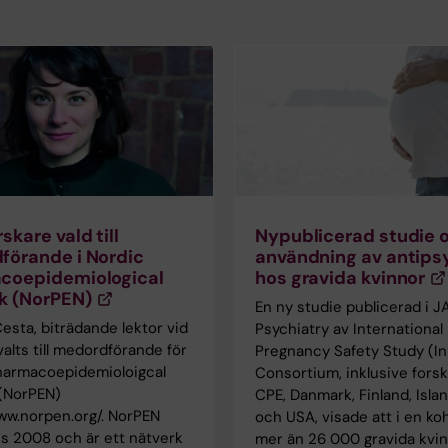
skare vald till
Nypublicerad studie 
förande i Nordic
användning av antips
coepidemiological
hos gravida kvinnor
k (NorPEN)
En ny studie publicerad i 
esta, biträdande lektor vid
Psychiatry av International
valts till medordförande för
Pregnancy Safety Study (I
harmacoepidemioloigcal
Consortium, inklusive forsk
(NorPEN)
CPE, Danmark, Finland, Isla
ww.norpen.org/. NorPEN
och USA, visade att i en ko
s 2008 och är ett nätverk
mer än 26 000 gravida kvi