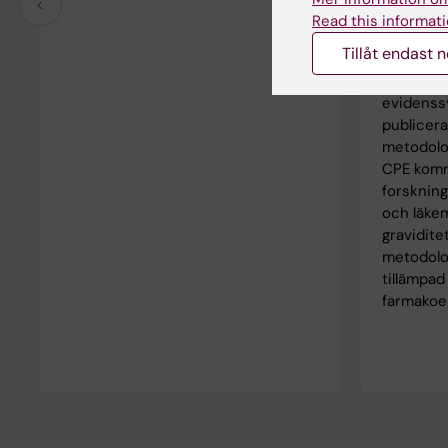
farmakoe
Read this informati
register
Tillåt endast 
läkemedel
stort int
evidenss
publicer
metodolog
CPE komm
forsknin
och läke
gravidite
metodolog
tillämpad
farmakoe