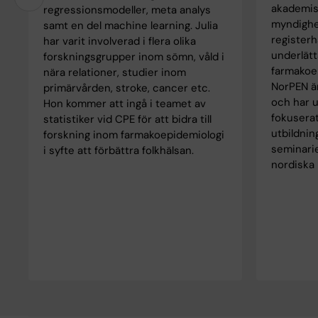
akademis
regressionsmodeller, meta analys
myndighe
samt en del machine learning. Julia
registerh
har varit involverad i flera olika
underlätt
forskningsgrupper inom sömn, våld i
farmakoe
nära relationer, studier inom
NorPEN är
primärvården, stroke, cancer etc.
och har 
Hon kommer att ingå i teamet av
fokuserat
statistiker vid CPE för att bidra till
utbildnin
forskning inom farmakoepidemiologi
seminarie
i syfte att förbättra folkhälsan.
nordiska 