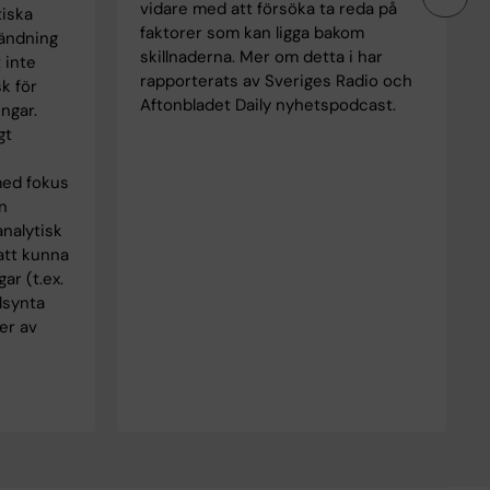
vidare med att försöka ta reda på
iska
faktorer som kan ligga bakom
vändning
skillnaderna. Mer om detta i har
 inte
rapporterats av Sveriges Radio och
k för
Aftonbladet Daily nyhetspodcast.
ngar.
gt
med fokus
n
nalytisk
 att kunna
ar (t.ex.
lsynta
per av