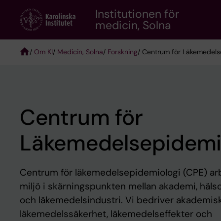
Skip
Institutionen för
to
medicin, Solna
main
content
/
Om KI
/
Medicin, Solna
/
Forskning
/ Centrum för Läkemedels
Breadcrumb
Centrum för
Läkemedelsepidemi
Centrum för läkemedelsepidemiologi (CPE) ar
miljö i skärningspunkten mellan akademi, häl
och läkemedelsindustri. Vi bedriver akademisk
läkemedelssäkerhet, läkemedelseffekter och