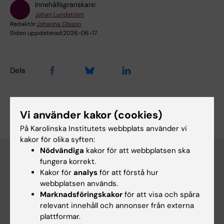
Innehållsgranskare:
Johan Lundström
Redaktör:
Johanna Olsson
Sidan uppdaterad:
2026-06-17
Dela
Vi använder kakor (cookies)
På Karolinska Institutets webbplats använder vi
kakor för olika syften:
Nödvändiga
kakor för att webbplatsen ska
fungera korrekt.
Kakor för
analys
för att förstå hur
Huvudmeny
webbplatsen används.
Utbildning
Marknadsföringskakor
för att visa och spåra
relevant innehåll och annonser från externa
Forskarutbildning
plattformar.