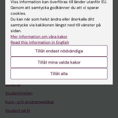
Forskning
Viss information kan överföras till länder utanför EU.
Genom att samtycka godkänner du att vi sparar
Om KI
cookies.
Du kan när som helst ändra eller återkalla ditt
samtycke via kakikonen längst ned till vänster på
På gång
sidan.
Nyheter
Mer information om våra kakor
Read this information in English
Kalender
Tillåt endast nödvändiga
Student
Tillåt mina valda kakor
Ladok
Tillåt alla
Canvas
Schema
Studentmejlen
Kurs- och programwebbar
Student på KI