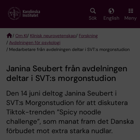
Skip
to
main
Sök
English
Meny
content
/
Om KI
/
Klinisk neurovetenskap
/
Forskning
/
Avdelningen för psykologi
Breadcrumb
/ Medarbetare från avdelningen deltar i SVT:s morgonstudion
Janina Seubert från avdelningen
deltar i SVT:s morgonstudion
Den 14 juni deltog Janina Seubert i
SVT:s Morgonstudion för att diskutera
Tiktok-trenden ”Spicy noodle
challenge”, som manat fram det Danska
förbudet mot extra starka nudlar.