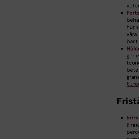
vete
Fort
beha
hur s
våra 
bäst
Häls
ger e
teor
bete
gran
kurs
Fris
Intro
ämne
perc