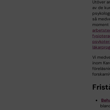
Utöver a
av de kur
psykolo
så medve
moment 
arbetst
fysioter
psykote
läkarpro
Vi medve
inom Kar
föreläsn
forskarni
Fris
Beha
blan