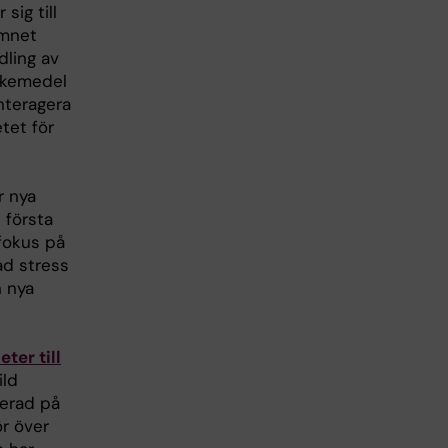
sig till
ämnet
ling av
läkemedel
interagera
tet för
r nya
 första
 fokus på
ad stress
n nya
ter till
ild
serad på
ör över