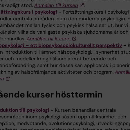
nskapligt stöd.
Anmälan till kursen
.
sättningskurs i psykologi
-
Fortsättningskurs i psykologi
ndlar centrala områden inom den moderna psykologin. 
ambandet mellan fysisk och psykisk hälsa ser ut, hur vi 
känslor, vilka de vanligaste psykiska sjukdomarna är och
 behandlas.
Anmälan till kursen
.
opsykologi – ett biopsykosociokulturellt perspektiv
-
K
n introduktion till ämnet hälsopsykologi. I synnerhet st
ier och modeller kring hälsorelaterat beteende och
endeförändring, samt hur dessa kan appliceras i planeri
skning av hälsofrämjande aktiviteter och program.
Anmäla
en
.
tående kurser hösttermin
duktion till psykologi
-
Kursen behandlar centrala
sområden inom psykologi såsom uppmärksamhet och
eption, medvetande, evolutionspsykologi, utvecklingspsy