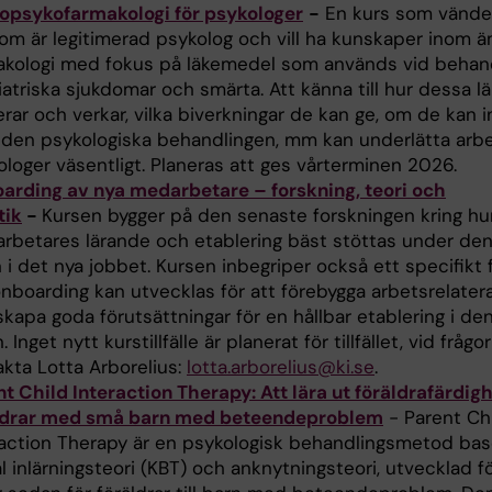
opsykofarmakologi för psykologer
-
En kurs som vänder 
som är legitimerad psykolog och vill ha kunskaper inom 
akologi med fokus på läkemedel som används vid behand
iatriska sjukdomar och smärta. Att känna till hur dessa 
rar och verkar, vilka biverkningar de kan ge, om de kan 
den psykologiska behandlingen, mm kan underlätta arbe
loger väsentligt. Planeras att ges vårterminen 2026.
arding av nya medarbetare – forskning, teori och
tik
-
Kursen bygger på den senaste forskningen kring hu
rbetares lärande och etablering bäst stöttas under den
 i det nya jobbet. Kursen inbegriper också ett specifikt
onboarding kan utvecklas för att förebygga arbetsrelater
kapa goda förutsättningar för en hållbar etablering i de
n. Inget nytt kurstillfälle är planerat för tillfället, vid frågor
akta Lotta Arborelius:
lotta.arborelius@ki.se
.
t Child Interaction Therapy: Att lära ut föräldrafärdighe
ldrar med små barn med beteendeproblem
- Parent Ch
raction Therapy är en psykologisk behandlingsmetod ba
l inlärningsteori (KBT) och anknytningsteori, utvecklad f