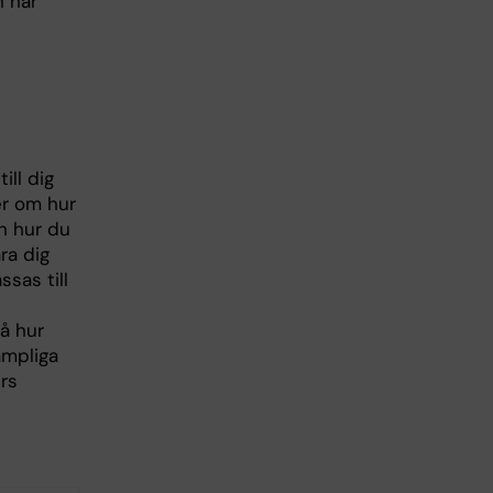
n har
ill dig
er om hur
h hur du
ra dig
sas till
tå hur
ämpliga
ers