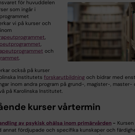
nsvaret för huvuddelen
ser som ingår i
gprogrammet
rkar vi på kurser och
inom
erapeutprogrammet
,
apeutprogrammet
,
rapeutprogrammet
och
grammet
.
rkar också på kurser
olinska Institutets
forskarutbildning
och bidrar med ens
ingar inom andra program på grund-, magister-, master-
vå på Karolinska Institutet.
tående kurser vårtermin
ndling av psykisk ohälsa inom primärvården
-
Kursen 
d annat fördjupade och specifika kunskaper och färdighe