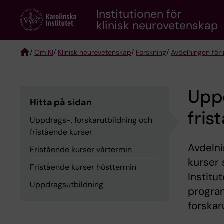
Skip
Institutionen för
to
klinisk neurovetenskap
main
content
/
Om KI
/
Klinisk neurovetenskap
/
Forskning
/
Avdelningen för 
Breadcrumb
Uppd
Hitta på sidan
fris
Uppdrags-, forskarutbildning och
fristående kurser
Avdelni
Fristående kurser vårtermin
kurser 
Fristående kurser hösttermin
Institu
Uppdragsutbildning
program
forskar