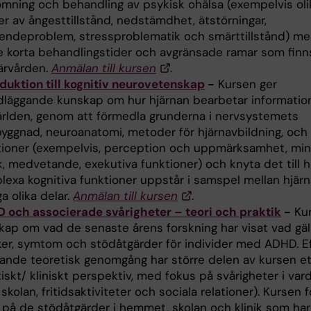
mning och behandling av psykisk ohälsa (exempelvis oli
r av ångesttillstånd, nedstämdhet, ätstörningar,
endeproblem, stressproblematik och smärttillstånd) m
 de korta behandlingstider och avgränsade ramar som fin
ärvården.
Anmälan till kursen
.
oduktion till kognitiv neurovetenskap
-
Kursen ger
dläggande kunskap om hur hjärnan bearbetar information
rlden, genom att förmedla grunderna i nervsystemets
yggnad, neuroanatomi, metoder för hjärnavbildning, och 
tioner (exempelvis, perception och uppmärksamhet, min
, medvetande, exekutiva funktioner) och knyta det till h
lexa kognitiva funktioner uppstår i samspel mellan hjär
a olika delar.
Anmälan till kursen
.
 och associerade svårigheter – teori och praktik
-
Kur
kap om vad de senaste årens forskning har visat vad gäl
ker, symtom och stödåtgärder för individer med ADHD. E
dande teoretisk genomgång har större delen av kursen e
iskt/ kliniskt perspektiv, med fokus på svårigheter i va
. skolan, fritidsaktiviteter och sociala relationer). Kursen 
 på de stödåtgärder i hemmet, skolan och klinik som har