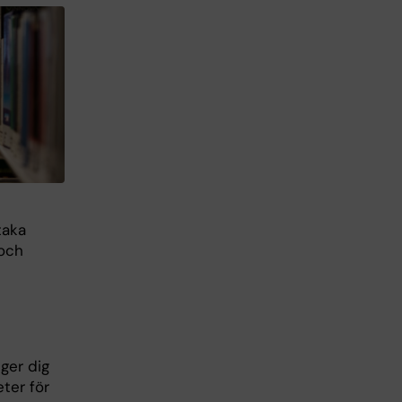
taka
 och
ger dig
ter för