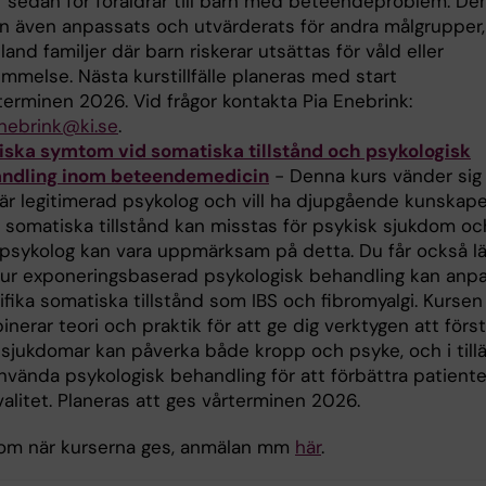
r sedan för föräldrar till barn med beteendeproblem. De
n även anpassats och utvärderats för andra målgrupper,
land familjer där barn riskerar utsättas för våld eller
mmelse. Nästa kurstillfälle planeras med start
terminen 2026. Vid frågor kontakta Pia Enebrink:
enebrink@ki.se
.
iska symtom vid somatiska tillstånd och psykologisk
ndling inom beteendemedicin
- Denna kurs vänder sig t
är legitimerad psykolog och vill ha djupgående kunskap
a somatiska tillstånd kan misstas för psykisk sjukdom oc
psykolog kan vara uppmärksam på detta. Du får också lä
ur exponeringsbaserad psykologisk behandling kan anpas
fika somatiska tillstånd som IBS och fibromyalgi. Kursen
nerar teori och praktik för att ge dig verktygen att förs
a sjukdomar kan påverka både kropp och psyke, och i till
använda psykologisk behandling för att förbättra patient
valitet. Planeras att ges vårterminen 2026.
om när kurserna ges, anmälan mm
här
.