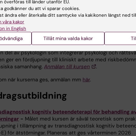
 överföras till länder utanför EU.
oduktion till metod - kvantitativ, kvalitativ och kombin
 godkänner du att vi sparar cookies.
d-methods inom medicinsk vetenskap
-
Kursen tar på
t ändra eller återkalla ditt samtycke via kakikonen längst ned til
dläggande nivå, upp de forskningsmetodologiska grundern
 våra kakor
tativ och kvantitativ metodik, diskuterar skillnader mella
on in English
tserna och fallgropar i dess användande samt hur de ka
nödvändiga
Tillåt mina valda kakor
Ti
ineras inom ramen för mixed-methods.
Anmälan till kur
isk forensisk psykologi - riskbedömningar
- Forensisk p
en del av psykologin som integrerar psykologi och rättsv
n ger en fördjupning till kliniskt arbete med riskbedömn
nsiska samanhang.
Anmälan till kursen
.
om när kurserna ges, anmälan mm
här
.
ragsutbildning
sdiagnostisk kognitiv beteendeterapi för behandling a
örningar
-
Målet med kursen är såväl teoretisk som prak
upning i tillämpning av transdiagnostisk kognitiv beteen
E) för ätstörningar. Planeras att ges vårterminen 2026