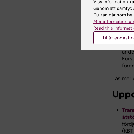
Viss information kan
Intr
Genom att samtycka
mixe
Du kan när som hels
grun
Mer information om
kvali
Read this informati
ansa
Tillåt endast 
komb
Klin
är d
Kurse
fore
Läs mer 
Uppd
Tran
ätst
fördj
(KBT-