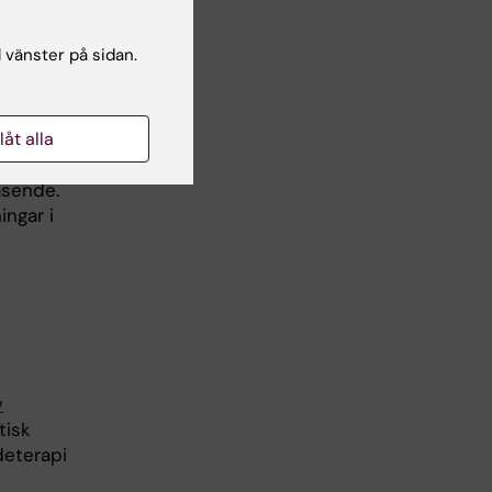
ationen
 en
l vänster på sidan.
a till
n
n
llåt alla
sen
.
sykologi
äsende.
ingar i
v
tisk
deterapi