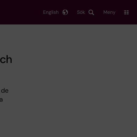
English
Sök
Meny
och
 de
a