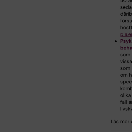
40 å
seda
därib
försu
höst
pia.
Psyk
beha
som 
viss
som 
om h
speci
kombi
olik
fall 
livsk
Läs mer 