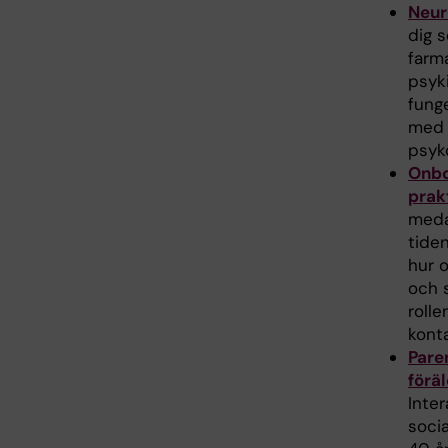
Neur
dig 
farm
psyk
funge
med 
psyko
Onbo
prak
meda
tiden
hur 
och s
rolle
kont
Paren
förä
Inte
socia