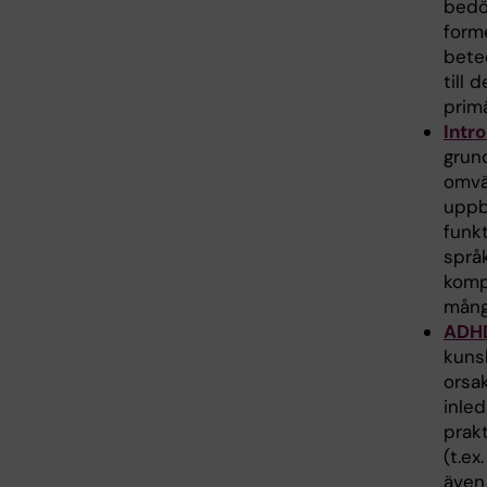
bedö
forme
bete
till
prim
Intr
grun
omvä
uppb
funk
språk
komp
mång
ADHD
kuns
orsa
inle
prakt
(t.ex
även