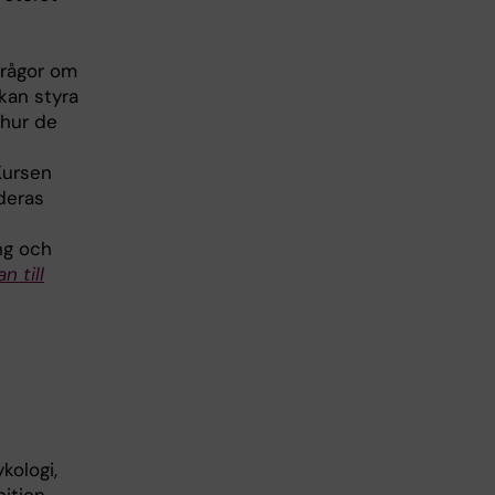
Frågor om
kan styra
 hur de
ursen
uderas
ng och
n till
kologi,