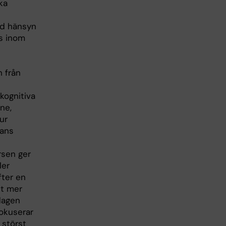
ka
ed hänsyn
ns inom
 från
kognitiva
ne,
ur
nans
sen ger
ler
fter en
tt mer
rdagen
fokuserar
 störst