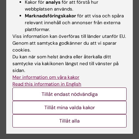
Kakor för
analys
för att förstå hur
webbplatsen används.
Marknadsföringskakor
för att visa och spåra
relevant innehåll och annonser från externa
plattformar.
Hade du nytta av informationen på denna sida?
Viss information kan överföras till länder utanför EU.
Yes
Genom att samtycka godkänner du att vi sparar
No
cookies.
Du kan när som helst ändra eller återkalla ditt
samtycke via kakikonen längst ned till vänster på
sidan.
Innehållsgranskare:
Mer information om våra kakor
Elin Uddenstig
Redaktör:
Ann Hagerborn
Read this information in English
Sidan uppdaterad:
2026-05-12
Tillåt endast nödvändiga
Tillåt mina valda kakor
Dela
Tillåt alla