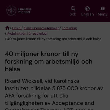
Skip
to
main
Sök
English
Meny
content
/
Om KI
/
Klinisk neurovetenskap
/
Forskning
/
Avdelningen för psykologi
Breadcrumb
/ 40 miljoner kronor till ny forskning om arbetsmiljö och hälsa
40 miljoner kronor till ny
forskning om arbetsmiljö och
hälsa
Rikard Wicksell, vid Karolinska
Institutet, tilldelas 5 875 000 kronor av
AFA försäkring för att öka
tillgängligheten av Acceptance and