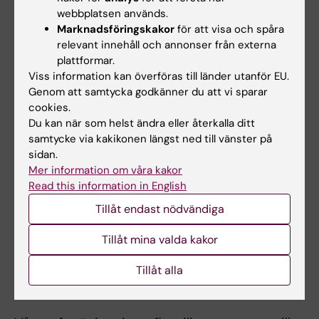
expertområden, även berikar innovatörernas
webbplatsen används.
egen forskning. Här illustreras även det
Marknadsföringskakor
för att visa och spåra
imponerande engagemang som driver
relevant innehåll och annonser från externa
plattformar.
innovatörerna.
Viss information kan överföras till länder utanför EU.
Genom att samtycka godkänner du att vi sparar
Även våra idérika studenters kreativitet och
cookies.
kraft resulterar i en rad innovationer. De kan
Du kan när som helst ändra eller återkalla ditt
bidra med nya ögon på saker och situationer
samtycke via kakikonen längst ned till vänster på
som vi andra tar för givna. Här finns en frihet i
sidan.
tanken som kan ge oväntade uppslag till
Mer information om våra kakor
förbättring.
Read this information in English
Tillåt endast nödvändiga
Vi finns här för all personal inom Karolinska
Institutet. Vårt stöd gör mest nytta när vi kan
Tillåt mina valda kakor
coacha projekt under hela resan från
Tillåt alla
forskningsresultat till kommersiell tjänst eller
produkt.