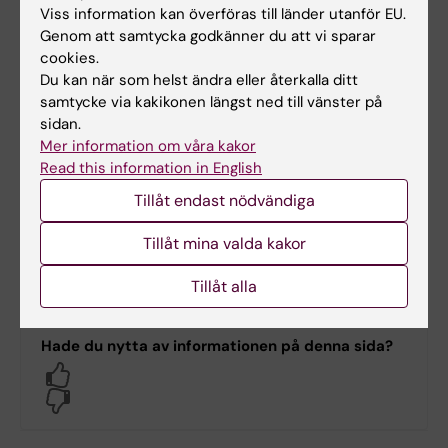
Viss information kan överföras till länder utanför EU.
Genom att samtycka godkänner du att vi sparar
Varje år får närmare 700 personer per år
cookies.
cancersjukdomen myelom i Sverige. Myelom är en
Du kan när som helst ändra eller återkalla ditt
cancersjukdom som uppstår i benmärgen. Det är
samtycke via kakikonen längst ned till vänster på
en kronisk sjukdom, vars förlopp skiljer sig mycket
sidan.
mellan olika individer. Även om sjukdomen inte går
Mer information om våra kakor
att bota har överlevnaden förbättrats för varje år
Read this information in English
de senaste tio åren, tack vare alla nya läkemedel
Tillåt endast nödvändiga
som har kommit.
Tillåt mina valda kakor
Tillåt alla
Hade du nytta av informationen på denna sida?
Yes
No