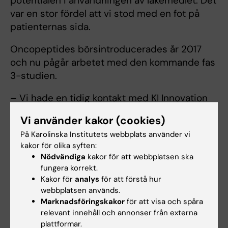
potentialen i användningen av läkemedlet. Det
var en stor fördel att vi stod med en fot på
patienternas sida.
Oncopeptides börsintroducerades år 2017
och nu pågår arbetet med den kommande fas
3-studien.
– Vi hade en tidig kontakt med KI Innovation
som medverkade både till en investering och
Vi använder kakor (cookies)
bidrog med affärsutveckling och rådgivning.
På Karolinska Institutets webbplats använder vi
Nu räknar vi med att ha ett läkemedel framme
kakor för olika syften:
inom något år, säger Rolf Lewensohn.
Nödvändiga
kakor för att webbplatsen ska
fungera korrekt.
Kakor för
analys
för att förstå hur
webbplatsen används.
Marknadsföringskakor
för att visa och spåra
Snabb fakta
relevant innehåll och annonser från externa
Obotlig cancersjukdom
plattformar.