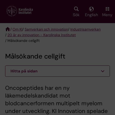
Skip
to
main
Sök
English
Meny
content
/
Om KI
/
Samverkan och innovation
/
Industrisamverkan
/
20 år av innovation - Karolinska Institutet
Breadcrumb
/ Målsökande cellgift
Målsökande cellgift
Hitta på sidan
Oncopeptides har en ny
läkemedelskandidat mot
blodcancerformen multipelt myelom
under utveckling. KI Innovation spelade