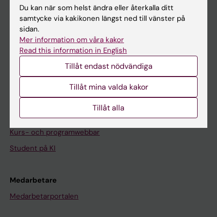
Du kan när som helst ändra eller återkalla ditt
Nyheter
samtycke via kakikonen längst ned till vänster på
Kalender
sidan.
Mer information om våra kakor
Read this information in English
Student
Tillåt endast nödvändiga
Ladok
Canvas
Tillåt mina valda kakor
Schema
Tillåt alla
Studentmejlen
Kurs- och programwebbar
Student på KI
Medarbetare
Medarbetarportalen