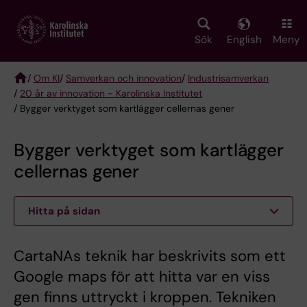
Skip
to
main
Sök
English
Meny
content
/
Om KI
/
Samverkan och innovation
/
Industrisamverkan
/
20 år av innovation - Karolinska Institutet
Breadcrumb
/ Bygger verktyget som kartlägger cellernas gener
Bygger verktyget som kartlägger
cellernas gener
Hitta på sidan
CartaNAs teknik har beskrivits som ett
Google maps för att hitta var en viss
gen finns uttryckt i kroppen. Tekniken