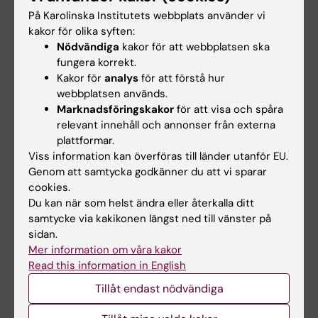
Provtagningstekniken utvecklas tillsammans
På Karolinska Institutets webbplats använder vi
med bland andra Göran Stemme, professor
kakor för olika syften:
vid KTH, och hans kollega Niclas Roxhed, båda
Nödvändiga
kakor för att webbplatsen ska
fungera korrekt.
två ledande inom mikrosystem.
Kakor för
analys
för att förstå hur
webbplatsen används.
Återigen handlar det om att kombinera rätt
Marknadsföringskakor
för att visa och spåra
kompetenser för att nå framgång.
relevant innehåll och annonser från externa
plattformar.
Staffan Holmin deltar även i utvecklingen av
Viss information kan överföras till länder utanför EU.
en ny röntgendetektorteknik under ledning
Genom att samtycka godkänner du att vi sparar
av Mats Danielsson, professor i medicinsk
cookies.
bildfysik vid KTH.
Du kan när som helst ändra eller återkalla ditt
samtycke via kakikonen längst ned till vänster på
– Vi arbetar nära dem med validering och
sidan.
Mer information om våra kakor
utvärdering av metoden där den tekniska
Read this information in English
innovationen kommer från KTH. Så i det ena
fallet var det vi som behövde hjälp av
Tillåt endast nödvändiga
ingenjörerna och här är det de som behöver