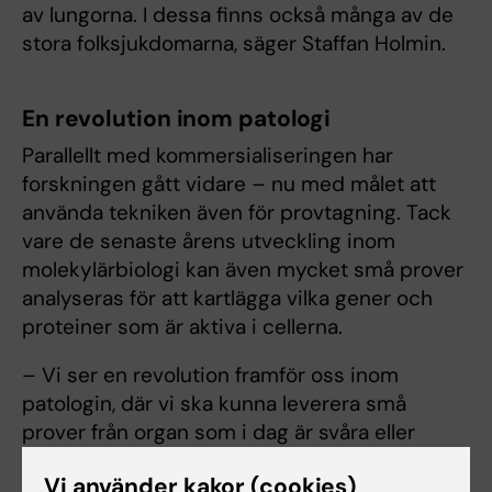
av lungorna. I dessa finns också många av de
stora folksjukdomarna, säger Staffan Holmin.
En revolution inom patologi
Parallellt med kommersialiseringen har
forskningen gått vidare – nu med målet att
använda tekniken även för provtagning. Tack
vare de senaste årens utveckling inom
molekylärbiologi kan även mycket små prover
analyseras för att kartlägga vilka gener och
proteiner som är aktiva i cellerna.
– Vi ser en revolution framför oss inom
patologin, där vi ska kunna leverera små
prover från organ som i dag är svåra eller
riskfyllda att nå med andra metoder.
Vi använder kakor (cookies)