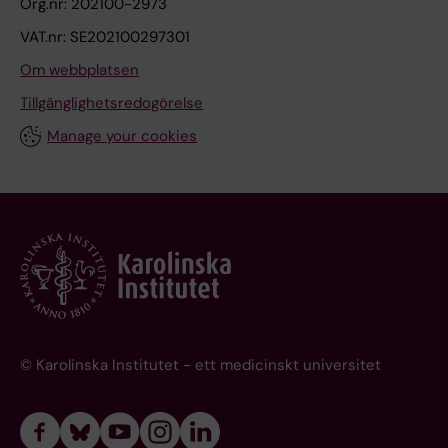
Org.nr: 202100-2973
VAT.nr: SE202100297301
Om webbplatsen
Tillgänglighetsredogörelse
Manage your cookies
© Karolinska Institutet - ett medicinskt universitet