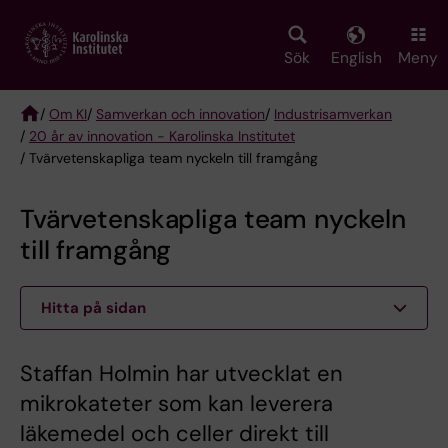
Skip
to
main
Sök
English
Meny
content
/
Om KI
/
Samverkan och innovation
/
Industrisamverkan
/
20 år av innovation - Karolinska Institutet
Breadcrumb
/ Tvärvetenskapliga team nyckeln till framgång
Tvärvetenskapliga team nyckeln
till framgång
Hitta på sidan
Staffan Holmin har utvecklat en
mikrokateter som kan leverera
läkemedel och celler direkt till