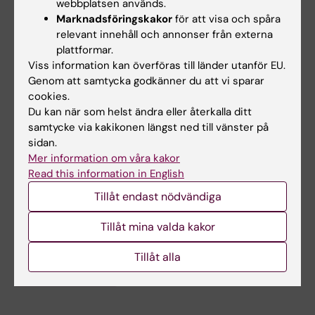
webbplatsen används.
gällande samarbeten
Marknadsföringskakor
för att visa och spåra
Synkroniserar webbsidorna om
relevant innehåll och annonser från externa
Samverkan
(universitetets samverkan
plattformar.
med det omgivande samhället som till
Viss information kan överföras till länder utanför EU.
exempel företagsrelationer)
Genom att samtycka godkänner du att vi sparar
Redaktör för omvärldsbevakningen
cookies.
Du kan när som helst ändra eller återkalla ditt
som skickas ut var tredje vecka -
samtycke via kakikonen längst ned till vänster på
Omvärldsrapport
sidan.
Mer information om våra kakor
Jag har också pressberedskap med
Read this information in English
jämna mellanrum.
Tillåt endast nödvändiga
Tillåt mina valda kakor
Tillåt alla
Är du Sabina Bossi?
Redigera din profil