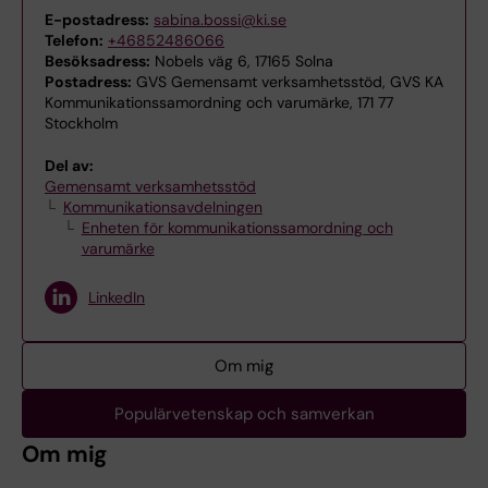
E-postadress:
sabina.bossi@ki.se
Telefon:
+46852486066
Besöksadress:
Nobels väg 6, 17165 Solna
Postadress:
GVS Gemensamt verksamhetsstöd, GVS KA
Kommunikationssamordning och varumärke, 171 77
Stockholm
Del av:
Gemensamt verksamhetsstöd
Kommunikationsavdelningen
Enheten för kommunikationssamordning och
varumärke
LinkedIn
Om mig
Populärvetenskap och samverkan
Om mig