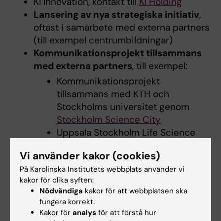
KI Innovation, kontakt till
KI Holding
Lansering av nya strategiska initiativ
,
oftast i samarbete med externa partners
(till exempel centrumbildningar)
Kommunikationsprojekt tillsammans
med externa partners
, till exempel:
Kommunikationsprojekt
tillsammans med KTH och
Stockholms universitet genom
Stockholm Science City
Uppsala Stockholm Life Science
Cluster - Capital of Life (samarbete
Vi använder kakor (cookies)
mellan 16 aktörer)
På Karolinska Institutets webbplats använder vi
Deltagande i
Almedalsveckan
,
kakor för olika syften:
Järvaveckan
och liknande
Nödvändiga
kakor för att webbplatsen ska
samhällspolitiska arenor.
fungera korrekt.
Koordinering av varumärkesfrågor
Kakor för
analys
för att förstå hur