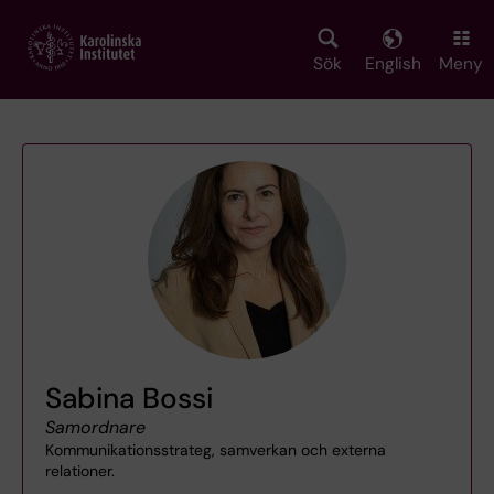
Skip
to
main
Sök
English
Meny
content
Sabina Bossi
Samordnare
Kommunikationsstrateg, samverkan och externa
relationer.