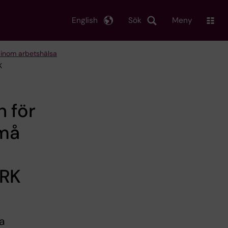
English
Sök
Meny
 inom arbetshälsa
K
n för
små
ORK
a