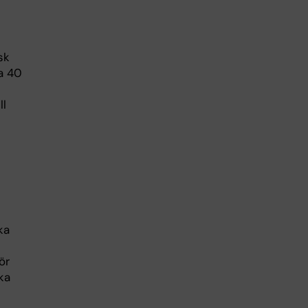
sk
a 40
ll
ka
ör
ka