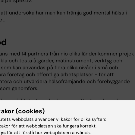
varperspektiv.
r att undersöka hur man kan främja god mental hälsa i
et.
od
ans med 14 partners från nio olika länder kommer projek
ckla och testa åtgärder, mätinstrument, verktyg och
 som kan användas på flera olika nivåer i små och
a företag och offentliga arbetsplatser - för att
tera och utvärdera hälsofrämjande och förebyggande
 som genomförs.
er projektet utvecklas kommer att göra arbetsplatser i
ttre kapabla att arbeta långsiktigt och systematiskt för
kakor (cookies)
od mental hälsa bland anställda. På lång sikt kommer det
tutets webbplats använder vi kakor för olika syften:
ycket för människors hälsa, men också för samhället - i
akor för att webbplatsen ska fungera korrekt.
minskade kostnader.
lys
för att förstå hur webbplatsen används.