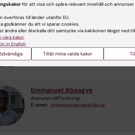
ingskakor
för att visa och spåra relevant innehåll och annonser
are, projekttid, och finansierin
 överföras till länder utanför EU.
 godkänner du att vi sparar cookies.
nde forskare är Emmanuel Aboagye. Projektet är treårig
t ändra eller återkalla ditt samtycke via kakikonen längst ned til
lutrapporteras i slutet av 2022. Studien är finansierad 
 våra kakor
 Union Horizon 2020.
on in English
nödvändiga
Tillåt mina valda kakor
Ti
akt
Emmanuel Aboagye
Anknuten till Forskning
E-post:
emmanuel.aboagye@ki.se