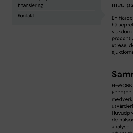
med ps
finansiering
Kontakt
En fjärd
hälsopro
sjukdom ö
procent 
stress, d
sjukdoma
Samm
H-WORK ä
Enheten 
medverka
utvärder
Huvudpro
de hälso
analyser