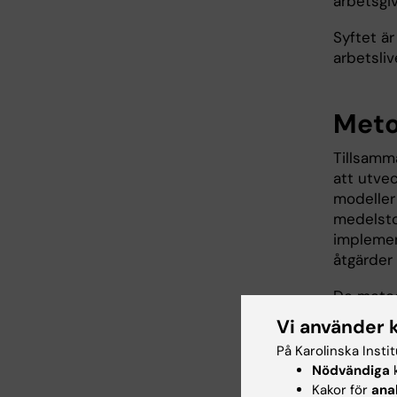
arbetsgi
Syftet ä
arbetsliv
Met
Tillsamm
att utve
modeller
medelstor
implemen
åtgärder
De metod
Europa bä
Vi använder 
främja g
På Karolinska Insti
betyda m
Nödvändiga
k
form av 
Kakor för
ana