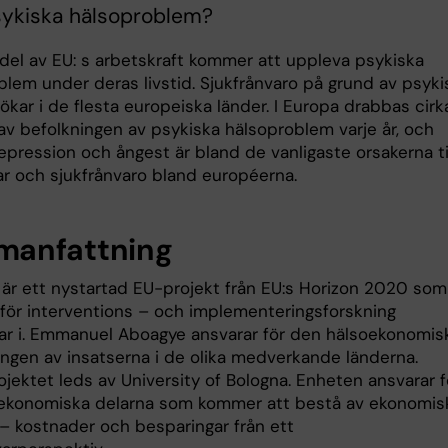
ykiska hälsoproblem?
edel av EU: s arbetskraft kommer att uppleva psykiska
blem under deras livstid. Sjukfrånvaro på grund av psyki
kar i de flesta europeiska länder. I Europa drabbas cirk
av befolkningen av psykiska hälsoproblem varje år, och
epression och ångest är bland de vanligaste orsakerna ti
r och sjukfrånvaro bland européerna.
anfattning
r ett nystartad EU-projekt från EU:s Horizon 2020 som
för interventions – och implementeringsforskning
r i. Emmanuel Aboagye ansvarar för den hälsoekonomis
ingen av insatserna i de olika medverkande länderna.
jektet leds av University of Bologna. Enheten ansvarar f
ekonomiska delarna som kommer att bestå av ekonomis
 – kostnader och besparingar från ett