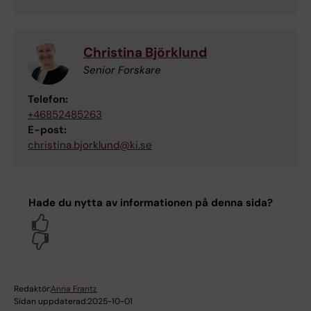
Christina Björklund
Senior Forskare
Telefon:
+46852485263
E-post:
christina.bjorklund@ki.se
Hade du nytta av informationen på denna sida?
Yes
No
Redaktör:
Anna Frantz
Sidan uppdaterad:
2025-10-01