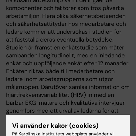
hälsosam arbetsmiljö samt de ingående
komponenter och faktorer som tros påverka
arbetsmiljön. Flera olika säkerhetsbeteenden
och säkerhetsattityder hos medarbetare och
ledare kommer att undersökas i studien för
att fastställa deras eventuella betydelse.
Studien är främst en enkätstudie som mäter
sambanden longitudinellt, med en inledande
enkät och uppföljande enkät efter 12 månader.
Enkäten riktas både till medarbetare och
ledare inom arbetsgrupperna som utgör
målgruppen. Därutöver samlas information om
hjärtfrekvensvariabilitet (HRV) in med en
bärbar EKG-mätare och kvalitativa intervjuer
genomförs med ett urval av ledarna för att
fördjupa förståelsen för de samband som
Vi använder kakor (cookies)
framkommer.
På Karolinska Institutets webbplats använder vi