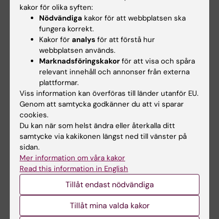
De vetenskapliga frågeställningarna för
kakor för olika syften:
projektet är:
Nödvändiga
kakor för att webbplatsen ska
fungera korrekt.
Kakor för
analys
för att förstå hur
Hur ser det longitudinella sambandet ut
webbplatsen används.
mellan psykologisk trygghet i
Marknadsföringskakor
för att visa och spåra
arbetsgrupper och säkerhetsnivån i
relevant innehåll och annonser från externa
arbetsmiljön i högriskorganisationer?
plattformar.
Hur interagerar samtliga faktorer/variabler
Viss information kan överföras till länder utanför EU.
i en helhetlig teoretisk modell?
Genom att samtycka godkänner du att vi sparar
cookies.
Hur påverkar ledarskapet (såsom ledarstil,
Du kan när som helst ändra eller återkalla ditt
återkoppling till medarbetarna avseende
samtycke via kakikonen längst ned till vänster på
säkerhet) främjandet och bibehållandet
sidan.
av en god psykologisk trygghet i
Mer information om våra kakor
gruppen?
Read this information in English
Tillåt endast nödvändiga
Nytta och förväntat resultat
Tillåt mina valda kakor
Resultaten från studien kommer kunna få