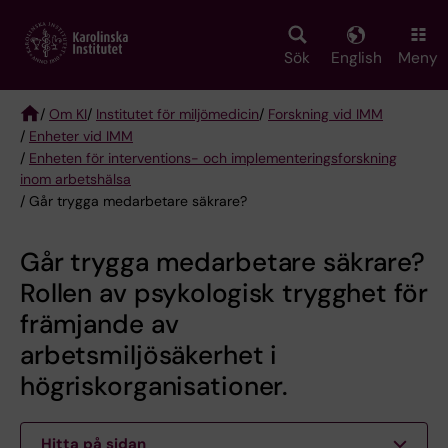
Skip
to
main
Sök
English
Meny
content
/
Om KI
/
Institutet för miljömedicin
/
Forskning vid IMM
/
Enheter vid IMM
Breadcrumb
/
Enheten för interventions- och implementeringsforskning
inom arbetshälsa
/ Går trygga medarbetare säkrare?
Går trygga medarbetare säkrare?
Rollen av psykologisk trygghet för
främjande av
arbetsmiljösäkerhet i
högriskorganisationer.
Hitta på sidan