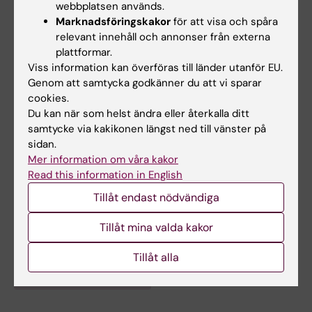
during the course Work and organizational
webbplatsen används.
psychology 1 and supervise the students in
Marknadsföringskakor
för att visa och spåra
their field work during the course Work and
relevant innehåll och annonser från externa
plattformar.
organizational psychology 2.
Viss information kan överföras till länder utanför EU.
Genom att samtycka godkänner du att vi sparar
Board Assignments
cookies.
Chairman of the National Association for Work
Du kan när som helst ändra eller återkalla ditt
and Organizational Psychologists, a
samtycke via kakikonen längst ned till vänster på
sidan.
professional association that operates under
Mer information om våra kakor
the Swedish Association of Psychologists.
Read this information in English
(2022 - 2024)
Tillåt endast nödvändiga
Tillåt mina valda kakor
Tillåt alla
Är du Nishteman Karalaitis?
Redigera din profil