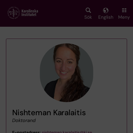
Skip
to
main
Sök
English
Meny
content
Nishteman Karalaitis
Doktorand
E-postadress:
nishteman.karalaitis@ki.se