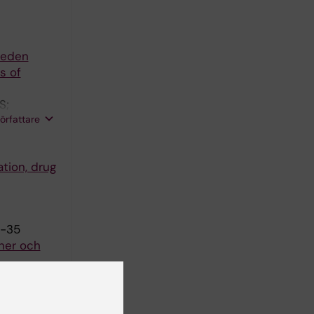
weden
s of
S;
författare
tion, drug
3-35
oner och
13