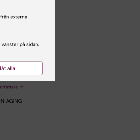
 från externa
l vänster på sidan.
weden
s of
llåt alla
S;
författare
ON AGING