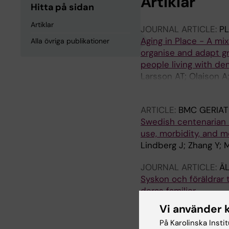
Artiklar
Hitta på sidan
Artiklar
JOURNAL ARTICLE:
P
Aging in Place - A m
Alla övriga publikationer
organise and adapt g
people living with de
Larsson AT; Olaison A
Wallroth V; Kelfve S
ARTICLE:
BMC GERIAT
Swedish centenarian h
use, morbidity, and 
Lindberg J; Zhang Y; M
JOURNAL ARTICLE:
ÄL
Syskon och föräldrar t
deras familjer
Lindberg J
Vi använder 
På Karolinska Insti
JOURNAL ARTICLE:
ÄL