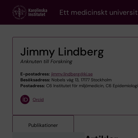
Skip
Ett medicinskt universit
to
main
content
Jimmy Lindberg
Anknuten till Forskning
E-postadress:
jimmy.lindberg@ki.se
Besöksadress:
Nobels väg 13, 17177 Stockholm
Postadress:
C6 Institutet för miljömedicin, C6 Epidemiolog
Orcid
Publikationer