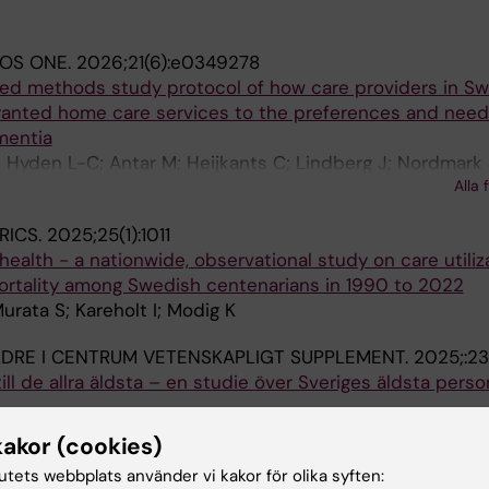
LOS ONE.
2026;21(6):e0349278
ixed methods study protocol of how care providers in S
ranted home care services to the preferences and need
mentia
; Hyden L-C; Antar M; Heijkants C; Lindberg J; Nordmark 
Alla 
RICS.
2025;25(1):1011
ealth - a nationwide, observational study on care utiliza
mortality among Swedish centenarians in 1990 to 2022
urata S; Kareholt I; Modig K
DRE I CENTRUM VETENSKAPLIGT SUPPLEMENT.
2025;:2
ill de allra äldsta – en studie över Sveriges äldsta pers
kakor (cookies)
tutets webbplats använder vi kakor för olika syften:
DRE I CENTRUM VETENSKAPLIGT SUPPLEMENT.
2024;:5-