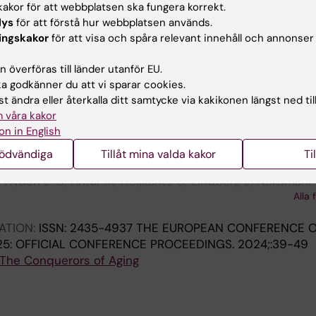
akor för att webbplatsen ska fungera korrekt.
åringar
lys
för att förstå hur webbplatsen används.
ingskakor
för att visa och spåra relevant innehåll och annonser
 överföras till länder utanför EU.
publikationer
 godkänner du att vi sparar cookies.
t ändra eller återkalla ditt samtycke via kakikonen längst ned til
 våra kakor
026
on in English
ixed methods study protocol of how care providers in S
ranted home care services to the preferences and need
nödvändiga
Tillåt mina valda kakor
Ti
mentia
; Hydén L-C; Antar M; Heijkants C; Lindberg J; Nordmark 
Alla 
ATION:
ISSN: 2435-4937 THE EUROPEAN CONFERENCE 
5: OFFICIAL CONFERENCE PROCEEDINGS.
2024;:39-49
The Conquerors of Aging