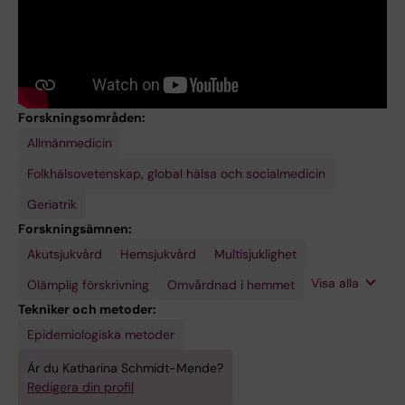
Forskningsområden:
Allmänmedicin
Folkhälsovetenskap, global hälsa och socialmedicin
Geriatrik
Forskningsämnen:
Akutsjukvård
Primärvård
Äldre
Hemsjukvård
Multisjuklighet
Visa alla
Olämplig förskrivning
Omvårdnad i hemmet
Tekniker och metoder:
Epidemiologiska metoder
Är du Katharina Schmidt-Mende?
Redigera din profil