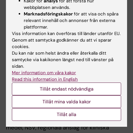
Kakor för
analys
för att förstå hur
universitet
webbplatsen används.
Marknadsföringskakor
för att visa och spåra
Tyskland:
Docent Marcus Ebeling, Dr. rer. Pol,
relevant innehåll och annonser från externa
Max Planck Institute for Demographic
plattformar.
Research och Rostocks universitet
Viss information kan överföras till länder utanför EU.
Genom att samtycka godkänner du att vi sparar
Gruppen har sedan 2018 erhållit mer än 30
cookies.
miljoner SEK i nationell och regional
Du kan när som helst ändra eller återkalla ditt
finansiering.
samtycke via kakikonen längst ned till vänster på
sidan.
Nationellt:
Mer information om våra kakor
Read this information in English
Vetenskapsrådet, FORTE, Konung Gustaf V:s
Tillåt endast nödvändiga
och Drottning Victorias stiftelse
Tillåt mina valda kakor
Regionalt:
Tillåt alla
Centrum för innovativ medicin (CIMED), ALF-
medel, NSV, regionala anslag för kliniska