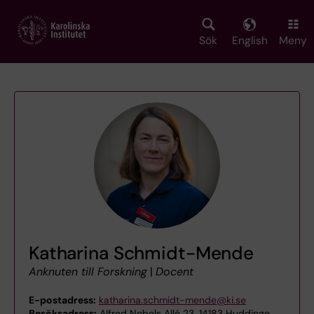
Skip
to
main
Sök
English
Meny
content
Katharina Schmidt-Mende
Anknuten till Forskning
|
Docent
E-postadress:
katharina.schmidt-mende@ki.se
Besöksadress:
Alfred Nobels Allé 23, 14183 Huddinge