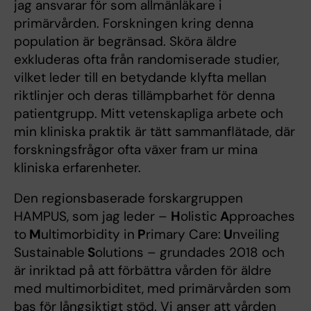
jag ansvarar för som allmänläkare i
primärvården. Forskningen kring denna
population är begränsad. Sköra äldre
exkluderas ofta från randomiserade studier,
vilket leder till en betydande klyfta mellan
riktlinjer och deras tillämpbarhet för denna
patientgrupp. Mitt vetenskapliga arbete och
min kliniska praktik är tätt sammanflätade, där
forskningsfrågor ofta växer fram ur mina
kliniska erfarenheter.
Den regionsbaserade forskargruppen
HAMPUS, som jag leder –
H
olistic
A
pproaches
to
M
ultimorbidity in
P
rimary Care:
U
nveiling
Sustainable
S
olutions – grundades 2018 och
är inriktad på att förbättra vården för äldre
med multimorbiditet, med primärvården som
bas för långsiktigt stöd. Vi anser att vården