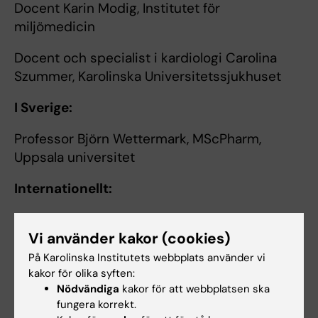
Docent Karin Modig, Institutet för
miljömedicin
Docent och specialist i kardiologi Carolina
Szummer, Karolinska Universitetssjukhuset
I Sverige:
Professor Björn Wettermark, MScPharm,
Uppsala universitet
Internationellt:
Storbritannien:
Professor Bruce Guthrie,
Vi använder kakor (cookies)
Professor Stewart Mercer, båda allmänläkare,
University of Edinburgh
På Karolinska Institutets webbplats använder vi
kakor för olika syften:
Danmark:
Professor Jens Søndergaard,
Nödvändiga
kakor för att webbplatsen ska
allmänläkare och klinisk farmakolog, Syddansk
fungera korrekt.