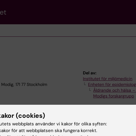
et
Del av:
Institutet för miljömedicin
i Modig, 171 77 Stockholm
Enheten för epidemiolog
Åldrande och hälsa – 
Modigs forskargrupp
kakor (cookies)
tutets webbplats använder vi kakor för olika syften:
akor för att webbplatsen ska fungera korrekt.