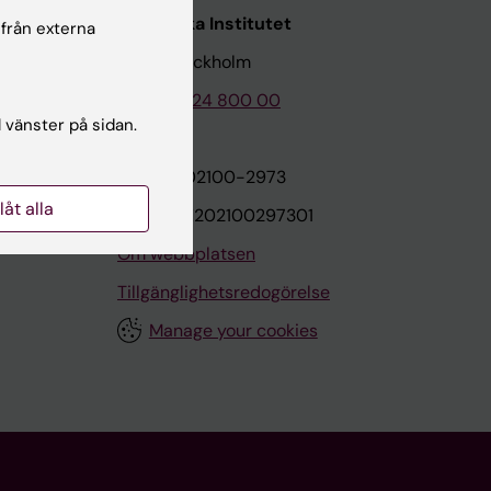
Karolinska Institutet
 från externa
171 77 Stockholm
Tel: 08-524 800 00
l vänster på sidan.
on
Org.nr: 202100-2973
llåt alla
VAT.nr: SE202100297301
Om webbplatsen
Tillgänglighetsredogörelse
Manage your cookies