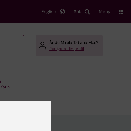
English
Sök
Meny
Är du Mirela Tatiana Mos?
Redigera din profil
i
Karin