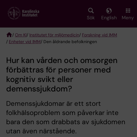
Skip
to
main
Sök
English
Meny
content
/
Om KI
/
Institutet för miljömedicin
/
Forskning vid IMM
/
Enheter vid IMM
/ Den åldrande befolkningen
Breadcrumb
Hur kan vården och omsorgen
förbättras för personer med
kognitiv svikt eller
demenssjukdom?
Demenssjukdomar är ett stort
folkhälsoproblem som påverkar inte
bara den som drabbats av sjukdomen
utan även närstående.