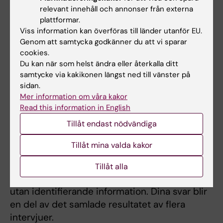
minuter. Intervjun sker genom att en person i
relevant innehåll och annonser från externa
plattformar.
forskargruppen kommer hem till dig eller
Viss information kan överföras till länder utanför EU.
träffas på en plats som du föreslår. Frågorna
Genom att samtycka godkänner du att vi sparar
som ställs kommer att beröra dina upplevelser
cookies.
och erfarenheter av den vård och omsorg
Du kan när som helst ändra eller återkalla ditt
som du får och vilka förbättringsområden som
samtycke via kakikonen längst ned till vänster på
sidan.
du ser. Du bestämmer själv vilka frågor du vill
Mer information om våra kakor
svara på och hur mycket du vill berätta. Det du
Read this information in English
säger i intervjun kommer inte att påverka din
Tillåt endast nödvändiga
vård eller behandling och uppgifterna kommer
inte att delas med din vårdcentral eller läkare.
Tillåt mina valda kakor
Intervjun kommer att spelas in på ljudfil för att
sedan skrivas ut ordagrant. I analyserna av det
Tillåt alla
skriftliga materialet hanteras alla intervjuer
utan identifierande information. Dina svar blir
en del av det samlade resultatet av flera
intervjuer.