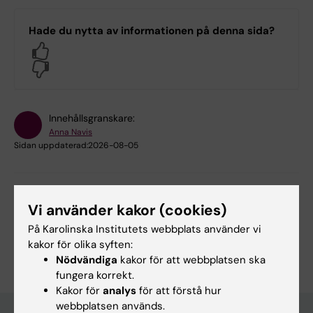
Hade du nytta av informationen på denna sida?
Yes
No
Innehållsgranskare:
Anna Navis
Sidan uppdaterad:
2026-08-05
Dela
Vi använder kakor (cookies)
På Karolinska Institutets webbplats använder vi
kakor för olika syften:
Nödvändiga
kakor för att webbplatsen ska
fungera korrekt.
Kakor för
analys
för att förstå hur
webbplatsen används.