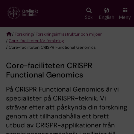
Skip
to
main
Sök
English
Meny
content
/
Forskning
/
Forskningsinfrastruktur och miljöer
/
Core-faciliteter för forskning
Breadcrumb
/ Core-faciliteten CRISPR Functional Genomics
Core-faciliteten CRISPR
Functional Genomics
På CRISPR Functional Genomics är vi
specialister på CRISPR-teknik. Vi
strävar efter att påskynda din forskning
genom att tillhandahålla ett brett
utbud av CRISPR-applikationer från