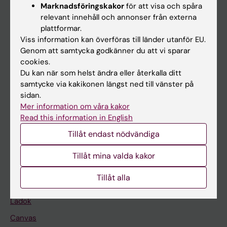
Marknadsföringskakor
för att visa och spåra
relevant innehåll och annonser från externa
Huvudmeny
plattformar.
Viss information kan överföras till länder utanför EU.
Utbildning
Genom att samtycka godkänner du att vi sparar
Forskarutbildning
cookies.
Du kan när som helst ändra eller återkalla ditt
Forskning
samtycke via kakikonen längst ned till vänster på
Om KI
sidan.
Mer information om våra kakor
Read this information in English
På gång
Tillåt endast nödvändiga
Nyheter
Tillåt mina valda kakor
Kalender
Tillåt alla
Student
Ladok
Canvas