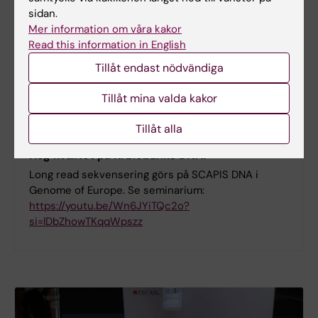
sidan.
Mer information om våra kakor
Read this information in English
Tillåt endast nödvändiga
Tillåt mina valda kakor
Tillåt alla
KIBB DNA extraktion
Hög kvalitet på KI Biobanks DNA!
Long read sekvensering görs på SCAPIS DNA i
Genome of Europe. Se seminarium:
https://youtu.be/Wn6JYiTQc2o?
si=lDbZhowTKqqWpszz