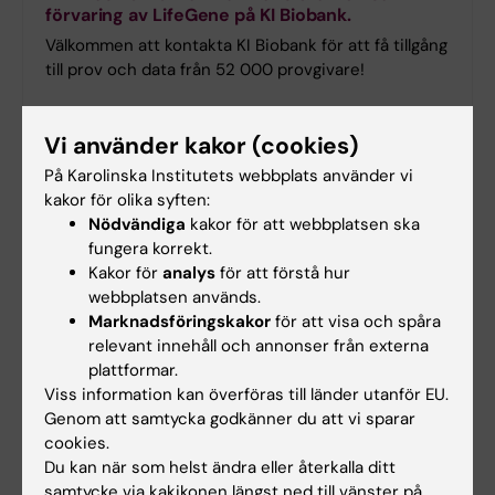
förvaring av LifeGene på KI Biobank.
Välkommen att kontakta KI Biobank för att få tillgång
till prov och data från 52 000 provgivare!
Vi använder kakor (cookies)
Precisionsmedicin
På Karolinska Institutets webbplats använder vi
kakor för olika syften:
KI Biobanks paket för precisionsmedicin
Nödvändiga
kakor för att webbplatsen ska
KI Biobank extraherar DNA från cellfri plasma,
fungera korrekt.
helblod och vävnad.
Kakor för
analys
för att förstå hur
Se publicerad artikel: De Laere et al.,
Nature
webbplatsen används.
Medicine
. 2024 Aug 20.
Marknadsföringskakor
för att visa och spåra
relevant innehåll och annonser från externa
Kontakta KI Biobank för mer information om KI
plattformar.
Biobanks paket för precisionsmedicin!
Viss information kan överföras till länder utanför EU.
Genom att samtycka godkänner du att vi sparar
cookies.
Du kan när som helst ändra eller återkalla ditt
samtycke via kakikonen längst ned till vänster på