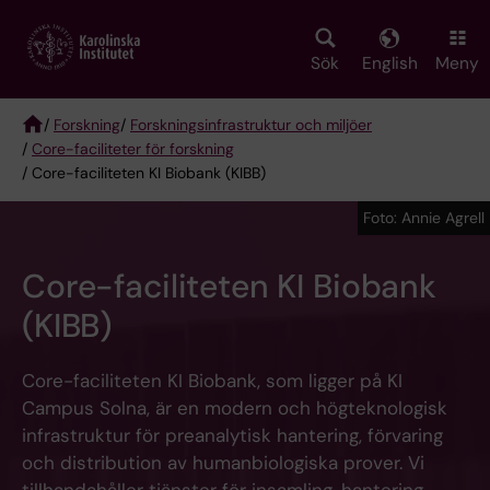
Skip
to
main
Sök
English
Meny
content
/
Forskning
/
Forskningsinfrastruktur och miljöer
/
Core-faciliteter för forskning
Breadcrumb
/ Core-faciliteten KI Biobank (KIBB)
Foto: Annie Agrell
Core-faciliteten KI Biobank
(KIBB)
Core-faciliteten KI Biobank, som ligger på KI
Campus Solna, är en modern och högteknologisk
infrastruktur för preanalytisk hantering, förvaring
och distribution av humanbiologiska prover. Vi