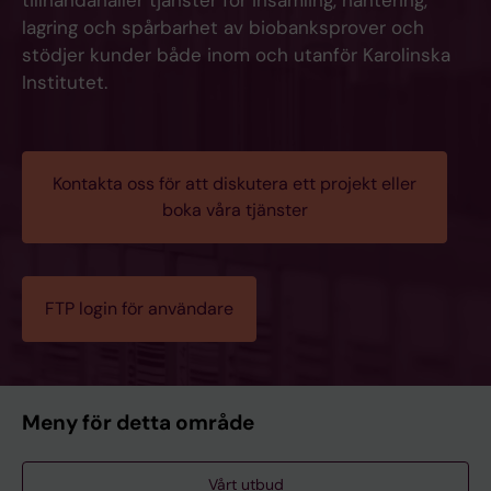
tillhandahåller tjänster för insamling, hantering,
lagring och spårbarhet av biobanksprover och
stödjer kunder både inom och utanför Karolinska
Institutet.
Kontakta oss för att diskutera ett projekt eller
boka våra tjänster
FTP login för användare
Meny för detta område
Vårt utbud