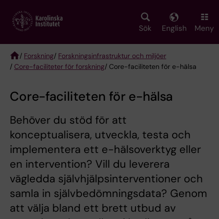
Skip
to
main
Sök
English
Meny
content
/
Forskning
/
Forskningsinfrastruktur och miljöer
/
Core-faciliteter för forskning
/ Core-faciliteten för e-hälsa
Breadcrumb
Core-faciliteten för e-hälsa
Behöver du stöd för att
konceptualisera, utveckla, testa och
implementera ett e-hälsoverktyg eller
en intervention? Vill du leverera
vägledda självhjälpsinterventioner och
samla in självbedömningsdata? Genom
att välja bland ett brett utbud av