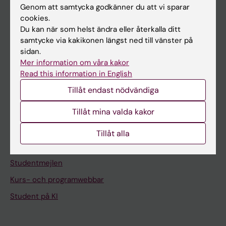
Om KI
Genom att samtycka godkänner du att vi sparar
cookies.
Du kan när som helst ändra eller återkalla ditt
På gång
samtycke via kakikonen längst ned till vänster på
sidan.
Nyheter
Mer information om våra kakor
Kalender
Read this information in English
Tillåt endast nödvändiga
Student
Tillåt mina valda kakor
Ladok
Canvas
Tillåt alla
Schema
Studentmejlen
Kurs- och programwebbar
Student på KI