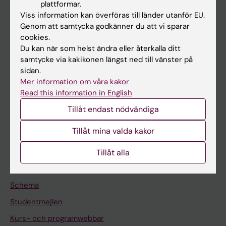
plattformar.
Forskarutbildning
Viss information kan överföras till länder utanför EU.
Forskning
Genom att samtycka godkänner du att vi sparar
cookies.
Om KI
Du kan när som helst ändra eller återkalla ditt
samtycke via kakikonen längst ned till vänster på
sidan.
På gång
Mer information om våra kakor
Nyheter
Read this information in English
Kalender
Tillåt endast nödvändiga
Tillåt mina valda kakor
Student
Ladok
Tillåt alla
Canvas
Schema
Studentmejlen
Kurs- och programwebbar