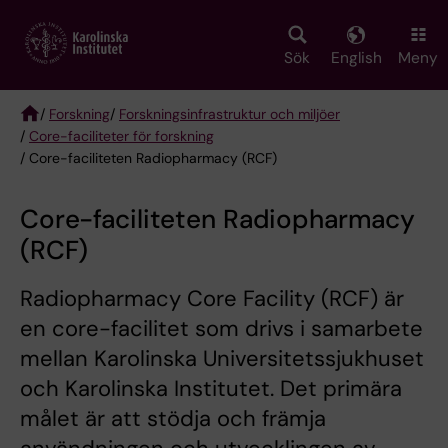
Skip
to
main
Sök
English
Meny
content
/
Forskning
/
Forskningsinfrastruktur och miljöer
/
Core-faciliteter för forskning
Breadcrumb
/ Core-faciliteten Radiopharmacy (RCF)
Core-faciliteten Radiopharmacy
(RCF)
Radiopharmacy Core Facility (RCF) är
en core-facilitet som drivs i samarbete
mellan Karolinska Universitetssjukhuset
och Karolinska Institutet. Det primära
målet är att stödja och främja