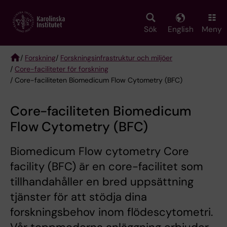
Skip
to
main
Sök
English
Meny
content
/
Forskning
/
Forskningsinfrastruktur och miljöer
/
Core-faciliteter för forskning
Breadcrumb
/ Core-faciliteten Biomedicum Flow Cytometry (BFC)
Core-faciliteten Biomedicum
Flow Cytometry (BFC)
Biomedicum Flow cytometry Core
facility (BFC) är en core-facilitet som
tillhandahåller en bred uppsättning
tjänster för att stödja dina
forskningsbehov inom flödescytometri.