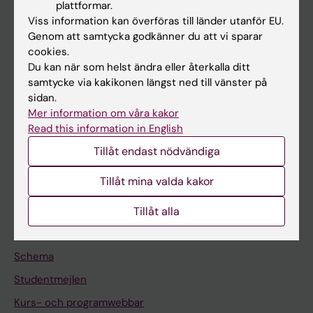
plattformar.
Forskarutbildning
Viss information kan överföras till länder utanför EU.
Forskning
Genom att samtycka godkänner du att vi sparar
cookies.
Om KI
Du kan när som helst ändra eller återkalla ditt
samtycke via kakikonen längst ned till vänster på
sidan.
På gång
Mer information om våra kakor
Nyheter
Read this information in English
Kalender
Tillåt endast nödvändiga
Tillåt mina valda kakor
Student
Ladok
Tillåt alla
Canvas
Schema
Studentmejlen
Kurs- och programwebbar