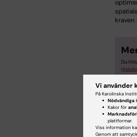
optimer
spatial
kraven i
Mer
Du hitt
Histolo
Vi använder 
På Karolinska Insti
Nödvändiga
k
Hade d
Kakor för
ana
Marknadsför
plattformar.
Viss information kan
Inn
Genom att samtycka
Cam