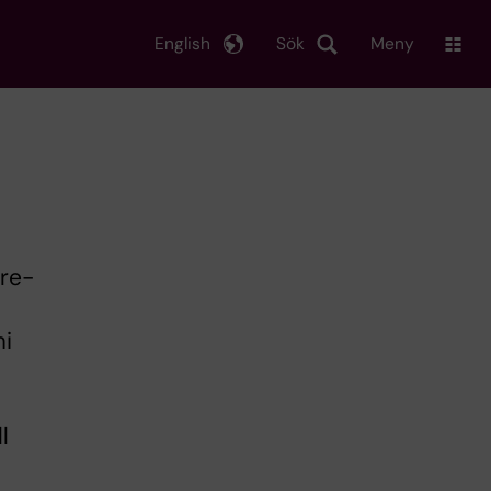
English
Sök
Meny
ore-
mi
l