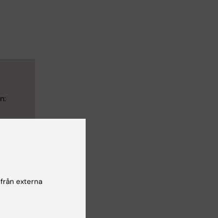
n:
Yes
No
 från externa