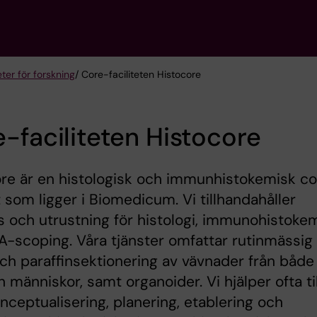
eter för forskning
/ Core-faciliteten Histocore
-faciliteten Histocore
re är en histologisk och immunhistokemisk c
et som ligger i Biomedicum. Vi tillhandahåller
s och utrustning för histologi, immunohistoke
-scoping. Våra tjänster omfattar rutinmässig
ch paraffinsektionering av vävnader från både
h människor, samt organoider. Vi hjälper ofta til
ceptualisering, planering, etablering och