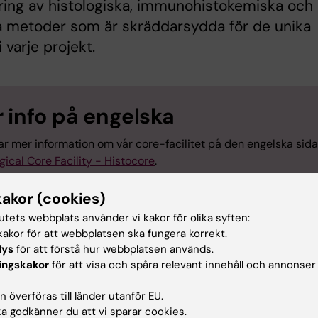
ing av histologiska, immunohistokemiska och
a metoder som är skräddarsydda för de unika
 varje projekt.
 info på engelska
ar mer information om vår core-facilitet på den engelska sida
gical Core Facility - Histocore
.
kakor (cookies)
tutets webbplats använder vi kakor för olika syften:
akor för att webbplatsen ska fungera korrekt.
u nytta av informationen på denna sida?
lys
för att förstå hur webbplatsen används.
ingskakor
för att visa och spåra relevant innehåll och annonser
 överföras till länder utanför EU.
ehållsgranskare:
 godkänner du att vi sparar cookies.
illa Svensson