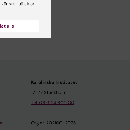
l vänster på sidan.
llåt alla
Karolinska Institutet
171 77 Stockholm
Tel: 08-524 800 00
on
Org.nr: 202100-2973