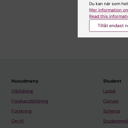
Du kan när som hels
Sidan uppda
Mer information om
Read this informati
Tillåt endast 
Dela
Huvudmeny
Student
Utbildning
Ladok
Forskarutbildning
Canvas
Forskning
Schema
Om KI
Studentmej