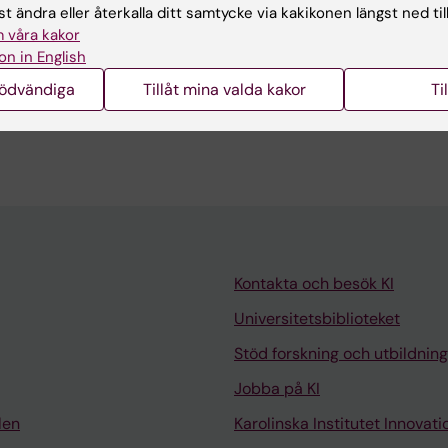
t ändra eller återkalla ditt samtycke via kakikonen längst ned til
terad:
2025-07-15
 våra kakor
on in English
nödvändiga
Tillåt mina valda kakor
Ti
Kontakta och besök KI
Universitetsbiblioteket
Stöd forskning och utbildning
Jobba på KI
len
Karolinska Institutet Innovati