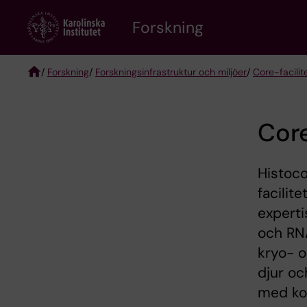
Skip
Forskning
to
main
content
/
Forskning
/
Forskningsinfrastruktur och miljöer
/
Core-facilit
Breadcrumb
Core
Histoco
facilit
experti
och RNA
kryo- o
djur oc
med kon