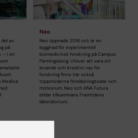
Neo
 del av
Neo öppnade 2018 och är en
ng på
byggnad för experimentell
 – i en
biomedicinsk forskning på Campus
 som
Flemingsberg. Utöver att vara ett
samarbete
levande och kreativt nav för
Huset
forskning finns här också
la Medica
toppmoderna föreläsningssalar och
 med
mötesrum. Neo och ANA Futura
l
bildar tillsammans Framtidens
laboratorium.