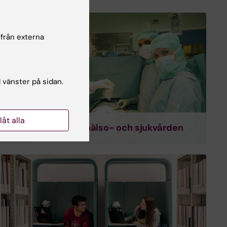
 från externa
l vänster på sidan.
llåt alla
Samarbete med hälso- och sjukvården