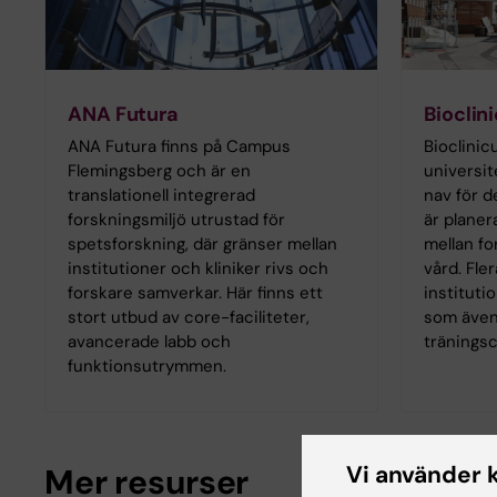
ANA Futura
Bioclin
ANA Futura finns på Campus
Bioclinic
Flemingsberg och är en
universit
translationell integrerad
nav för d
forskningsmiljö utrustad för
är planer
spetsforskning, där gränser mellan
mellan fo
institutioner och kliniker rivs och
vård. Fler
forskare samverkar. Här finns ett
instituti
stort utbud av core-faciliteter,
som även
avancerade labb och
tränings
funktionsutrymmen.
Vi använder 
Mer resurser