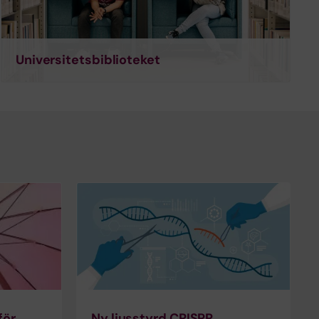
Universitetsbiblioteket
för
Ny ljusstyrd CRISPR