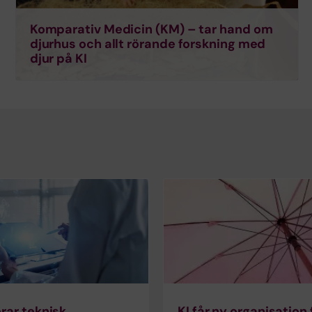
Komparativ Medicin (KM) – tar hand om
djurhus och allt rörande forskning med
djur på KI
erar teknisk
KI får ny organisation 