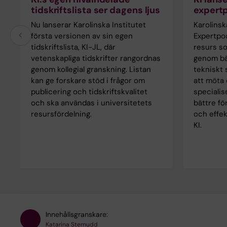
tidskriftslista ser dagens ljus
expertp
Nu lanserar Karolinska Institutet
Karolinsk
första versionen av sin egen
Expertpo
tidskriftslista, KI-JL, där
resurs s
vetenskapliga tidskrifter rangordnas
genom bät
genom kollegial granskning. Listan
tekniskt 
kan ge forskare stöd i frågor om
att möta
publicering och tidskriftskvalitet
speciali
och ska användas i universitetets
bättre fö
resursfördelning.
och effe
KI.
Innehållsgranskare:
Katarina Sternudd