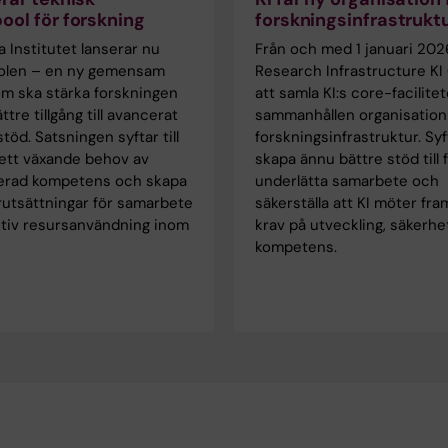
ool för forskning
forskningsinfrastrukt
a Institutet lanserar nu
Från och med 1 januari 202
olen – en ny gemensam
Research Infrastructure KI (
om ska stärka forskningen
att samla KI:s core-facilitet
tre tillgång till avancerat
sammanhållen organisation
stöd. Satsningen syftar till
forskningsinfrastruktur. Syf
 ett växande behov av
skapa ännu bättre stöd till 
serad kompetens och skapa
underlätta samarbete och
rutsättningar för samarbete
säkerställa att KI möter fr
ktiv resursanvändning inom
krav på utveckling, säkerhe
kompetens.