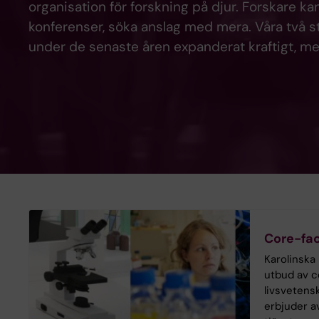
organisation för forskning på djur. Forskare ka
konferenser, söka anslag med mera. Våra två 
under de senaste åren expanderat kraftigt, me
Core-faci
Karolinska 
utbud av c
livsvetens
erbjuder a