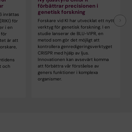
ur
förbättrar precisionen i
genetisk forskning
6 inrättas
Forskare vid KI har utvecklat ett nytt
RIKI) för
verktyg för genetisk forskning. I en
er i en
studie lanserar de BLU-VIPR, en
 för
metod som gör det möjligt att
tet är att
kontrollera genredigeringsverktyget
forskare,
CRISPR med hjälp av ljus.
Innovationen kan avsevärt komma
amtidens
att förbättra vår förståelse av
t och
geners funktioner i komplexa
organismer.