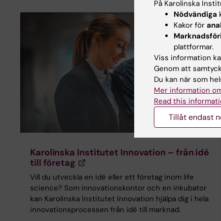
På Karolinska Insti
Nödvändiga
k
Kakor för
ana
Marknadsför
plattformar.
Viss information kan
Genom att samtycka
Du kan när som hels
Mer information om
Read this informati
Tillåt endast 
Karolinska Institutet Innovation – från idé
till företag
Vill du utveckla en idé eller ett företag inom life
science? Som innovationskontor och en inkubator
kan Karolinska Institutet Innovation hjälpa dig i hela
innovationsprocessen från idé till marknad.