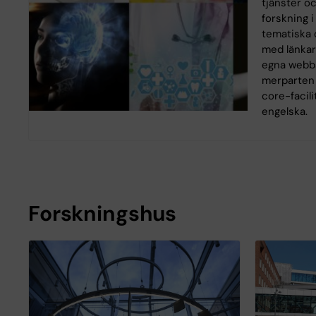
tjänster o
forskning i
tematiska 
med länkar 
egna webbs
merparten 
core-facili
engelska.
Forskningshus