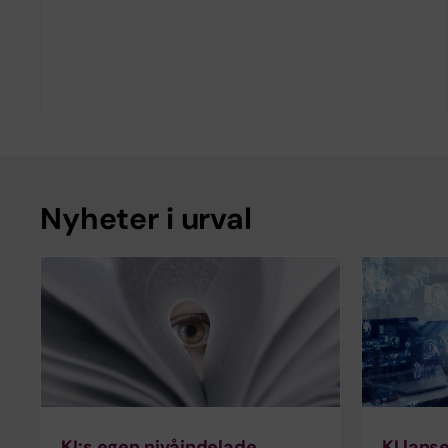
Nyheter i urval
KI:s egen nivåindelade
KI lans