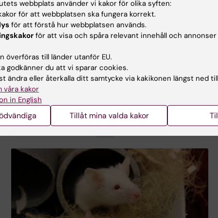
tutets webbplats använder vi kakor för olika syften:
akor för att webbplatsen ska fungera korrekt.
lys
för att förstå hur webbplatsen används.
ingskakor
för att visa och spåra relevant innehåll och annonser
 överföras till länder utanför EU.
 godkänner du att vi sparar cookies.
t ändra eller återkalla ditt samtycke via kakikonen längst ned til
 våra kakor
on in English
nödvändiga
Tillåt mina valda kakor
Ti
Forskning vid våra institutioner