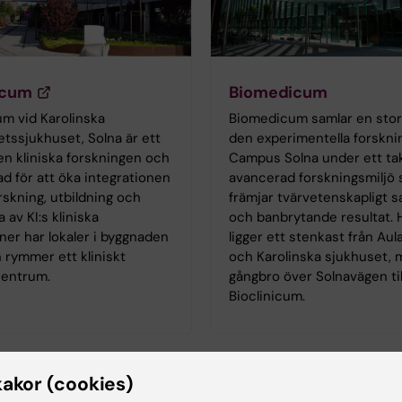
icum
Biomedicum
um vid Karolinska
Biomedicum samlar en stor
etssjukhuset, Solna är ett
den experimentella forskni
en kliniska forskningen och
Campus Solna under ett tak
ad för att öka integrationen
avancerad forskningsmiljö
rskning, utbildning och
främjar tvärvetenskapligt 
a av KI:s kliniska
och banbrytande resultat. 
oner har lokaler i byggnaden
ligger ett stenkast från Au
 rymmer ett kliniskt
och Karolinska sjukhuset,
centrum.
gångbro över Solnavägen til
Bioclinicum.
kakor (cookies)