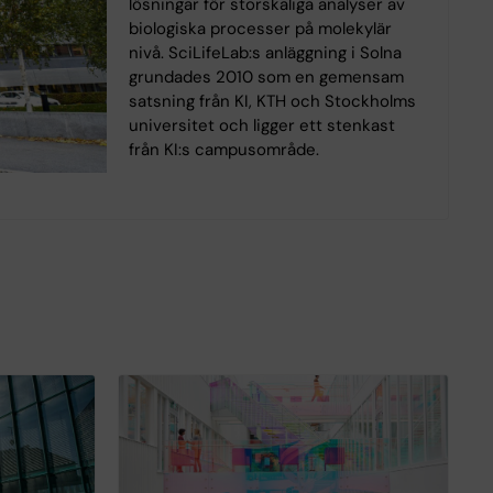
lösningar för storskaliga analyser av
biologiska processer på molekylär
nivå. SciLifeLab:s anläggning i Solna
grundades 2010 som en gemensam
satsning från KI, KTH och Stockholms
universitet och ligger ett stenkast
från KI:s campusområde.