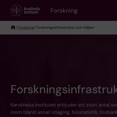
Skip
Forskning
to
main
content
/
Forskning
/ Forskningsinfrastruktur och miljöer
Breadcrumb
Forskningsinfrastruk
Karolinska Institutet erbjuder ett stort antal
inom bland annat imaging, biostatistik, biob