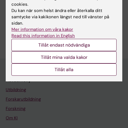
Infrastrukturnämnden på KI
cookies.
Du kan när som helst ändra eller återkalla ditt
Specialutrustade utbildningslokaler
samtycke via kakikonen längst ned till vänster på
RIKI – organisation för utvalda core-faciliteter på KI
sidan.
Mer information om våra kakor
Read this information in English
Tillåt endast nödvändiga
Tillåt mina valda kakor
Tillåt alla
Huvudmeny
Utbildning
Forskarutbildning
Forskning
Om KI