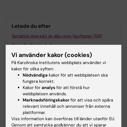
Letade du efter
Tematisk översikt av alla core-faciliteter (EN)
Core-faciliteter A-Z
Vi använder kakor (cookies)
Core-faciliteter listade efter geografisk plats
På Karolinska Institutets webbplats använder vi
Nationella och internationella
kakor för olika syften:
forskningsinfrastrukturer
Nödvändiga
kakor för att webbplatsen ska
Extern användning av KI:s core-faciliteter
fungera korrekt.
Kakor för
analys
för att förstå hur
Bokningssystemet iLab (EN)
webbplatsen används.
Marknadsföringskakor
för att visa och spåra
relevant innehåll och annonser från externa
plattformar.
Relaterat
Viss information kan överföras till länder utanför EU.
Genom att samtycka godkänner du att vi sparar