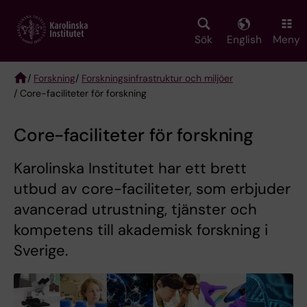
Skip
to
main
Sök
English
Meny
content
/
Forskning
/
Forskningsinfrastruktur och miljöer
/ Core-faciliteter för forskning
Breadcrumb
Core-faciliteter för forskning
Karolinska Institutet har ett brett
utbud av core-faciliteter, som erbjuder
avancerad utrustning, tjänster och
kompetens till akademisk forskning i
Sverige.