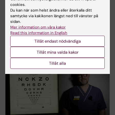
Vill minska antibiotikaresistens med rätt
cookies.
behandling i rätt tid
Du kan när som helst ändra eller återkalla ditt
Pontus Naucler vill förbättra vården av svåra
samtycke via kakikonen längst ned till vänster på
infektioner och samtidigt bromsa utvecklingen av
sidan.
antibiotikaresistens. I sin forskning kombinerar han
Mer information om våra kakor
register- och journaldata med AI och kliniska
Read this information in English
studier för att göra antibiotikabehandlingar mer
Tillåt endast nödvändiga
träffsäkra.
Tillåt mina valda kakor
Tillåt alla