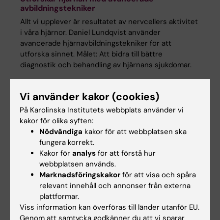
avbildningstekniker
Allt vi upplever är resultatet av nervcellers aktivitet
i våra hjärnor. Daniel Lundqvist använder
avancerade hjärnavbildningstekniker för att
utforska sinnet. Målet: Att bidra till bättre
diagnostik och behandling av hjärnans sjukdomar.
Vi använder kakor (cookies)
På Karolinska Institutets webbplats använder vi
kakor för olika syften:
Nödvändiga
kakor för att webbplatsen ska
fungera korrekt.
Kakor för
analys
för att förstå hur
webbplatsen används.
Marknadsföringskakor
för att visa och spåra
relevant innehåll och annonser från externa
plattformar.
Viss information kan överföras till länder utanför EU.
Genom att samtycka godkänner du att vi sparar