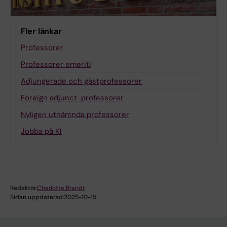
Fler länkar
Professorer
Professorer emeriti
Adjungerade och gästprofessorer
Foreign adjunct-professorer
Nyligen utnämnda professorer
Jobba på KI
Redaktör:
Charlotte Brandt
Sidan uppdaterad:
2025-10-15