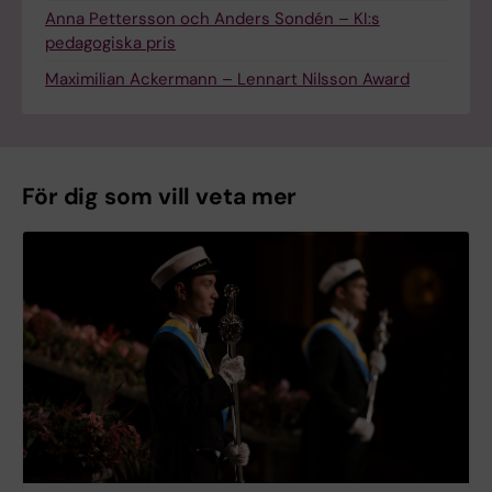
Anna Pettersson och Anders Sondén – KI:s
pedagogiska pris
Maximilian Ackermann – Lennart Nilsson Award
För dig som vill veta mer