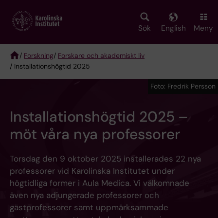
Skip
to
main
Sök
English
Meny
content
/
Forskning
/
Forskare och akademiskt liv
/ Installationshögtid 2025
Breadcrumb
Foto: Fredrik Persson
Installationshögtid 2025 –
möt våra nya professorer
Torsdag den 9 oktober 2025 installerades 22 nya
professorer vid Karolinska Institutet under
högtidliga former i Aula Medica. Vi välkomnade
även nya adjungerade professorer och
gästprofessorer samt uppmärksammade