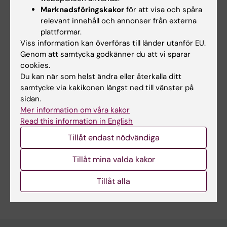
Jochnick Foundation, Hjärt-Lungfonden, and
Marknadsföringskakor
för att visa och spåra
relevant innehåll och annonser från externa
National Institute of Health (NIH).
plattformar.
Viss information kan överföras till länder utanför EU.
Genom att samtycka godkänner du att vi sparar
cookies.
Länkar:
Du kan när som helst ändra eller återkalla ditt
Stopping the next pandemic with a nasal spray | KAW
samtycke via kakikonen längst ned till vänster på
Foundation
sidan.
Nässprej med unika antikroppar kan stoppa nästa pandemi |
Mer information om våra kakor
KAW:s stiftelse
Read this information in English
Forskningsområden:
Tillåt endast nödvändiga
Cancer och onkologi
Tillåt mina valda kakor
Immunologi inom det medicinska området
Är du Charlotte Thålin?
Tillåt alla
Redigera din profil