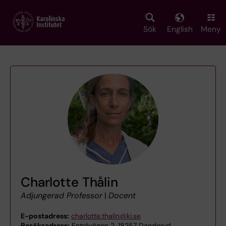
Skip
to
main
Sök
English
Meny
content
Charlotte Thålin
Adjungerad Professor
|
Docent
E-postadress:
charlotte.thalin@ki.se
Besöksadress:
Entrévägen 2, 18257 Danderyd