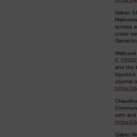
https://
Gaber, S.
Malinowsk
access a
cross-se
Geriatric
Wallcook
C. (2020
and the 
injustice
Journal 
https://d
Chaudhur
Communit
with and
https://
Gaber, Ny