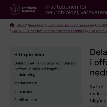
Skip
Institutionen för
to
neurobiologi, vårdvete
main
content
/
Om KI
/
Neurobiologi, vårdvetenskap och samhälle
/
Om NV
/
CACTUS - Cognitive Accessibility and Technology Use when 
Breadcrumb
Dela
Hitta på sidan
i of
Delaktighet i aktiviteter och platser
i offentlig miljö vid kognitiv
ned
nedsättning
Medarbetare
Syftet 
Finansiärer
ny kuns
Publikationer
tillgång