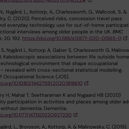
www.mdpi.com/1660-4601/17/11/4022#
.
N., Nygård, L., Kottorp, A., Charlesworth, G., Wallcook, S. &
y, C. (2020). Perceived risks, concession travel pass
nd everyday technology use for out-of-home participati
ctional interviews among older people in the UK.
BMC
s
, 20, 192.
https://doi.org/10.1186/s12877-020-01565-0
.
 S, Nygård L, Kottorp A, Gaber S, Charlesworth G, Malino
). Kaleidoscopic associations between life outside hom
technological environment that shape occupational
 – revealed with cross-sectional statistical modelling.
of Occupational Science (JOS).
oi.org/10.1080/14427591.2020.1818610
.
y H, Mahal T, Seetharaman K and Nygaard HB (2020)
y participation in activities and places among older ad
 without dementia. Dementia.
doi.org/10.1177/1471301220927230
.
gård, L., Brorsson, A., Kottorp, A. & Malinowsky, C. (2019).