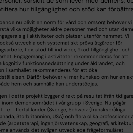
ersoner, särskilt de som lever med demens, o
ntifiera hur tillgänglighet och stöd kan förbättra
oende nu blivit en norm för vård och omsorg behöver vi
örstå vilka möjligheter äldre personer med och utan de
ngagera sig i aktiviteter och platser utanför hemmet. Vi
också utveckla och systematiskt pröva åtgärder för
ngsarbete, t.ex. stöd till individer, ökad tillgänglighet och
rhet. Engagemang i aktiviteter rekommenderas för att
a kognitiv funktionsnedsättning under åldrandet, och
ion i samhället rekommenderas för att öka
redställelsen. Därför behöver vi mer kunskap om hur en ak
 i både hem och samhälle kan understödjas.
en i detta projekt bygger direkt på resultat ifrån tidigar
g inom demensområdet i vår grupp i Sverige. Nu pågår
t i ett flertal länder (Sverige, Schweiz (franskspråkiga
anada, Storbritannien, USA) och flera olika professioner 
de (arbetsterapi, ingenjörsvetenskap, geografi, arkitektur)
derna används det nyligen utvecklade frågeformuläret