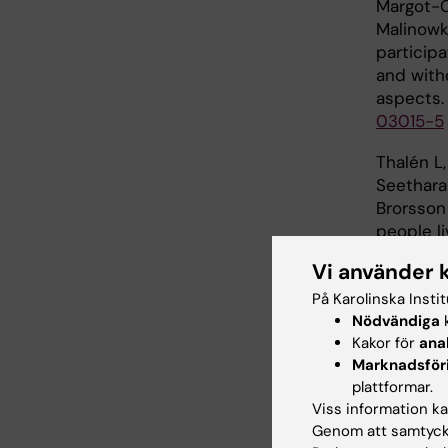
Margot-Ca
Malinowk
particip
and with
aspects.
03015-5
Thalén L,
Seethara
Brorsson
people li
internati
Vi använder 
https://d
På Karolinska Insti
Margot Ca
Nödvändiga
k
Familiari
Kakor för
ana
dementia
Marknadsför
plattformar.
Margot-Ca
Viss information kan
Nygård, L
Genom att samtycka