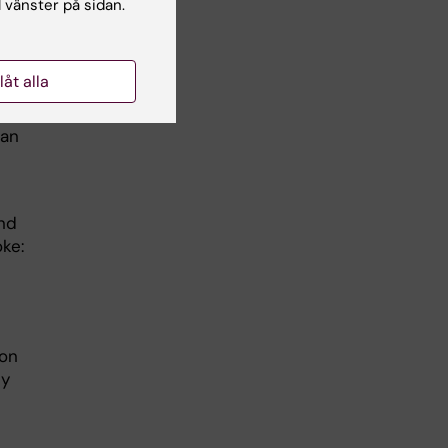
l vänster på sidan.
llåt alla
ed
ian
nd
oke:
ion
dy