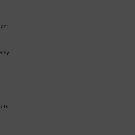
on:
wsky
e
ults