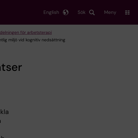
English
Sök
Meny
delningen för arbetsterapi
ntlig miljö vid kognitiv nedsättning
atser
kla
h