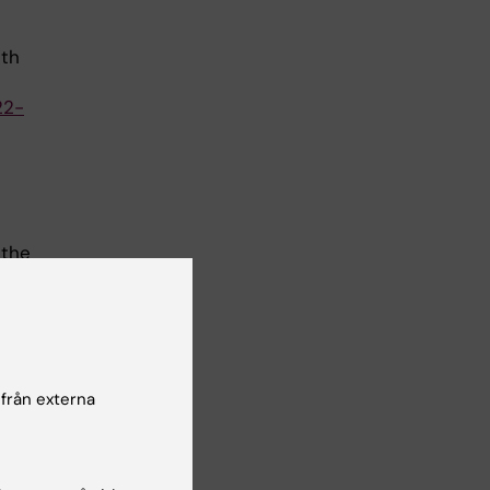
ith
22-
 the
652.
21).
 från externa