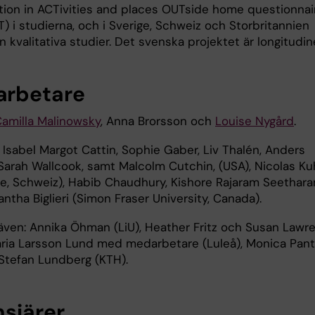
ation in ACTivities and places OUTside home questionnai
 i studierna, och i Sverige, Schweiz och Storbritannien
n kvalitativa studier. Det svenska projektet är longitudine
rbetare
amilla Malinowsky
, Anna Brorsson och
Louise Nygård
.
 Isabel Margot Cattin, Sophie Gaber, Liv Thalén, Anders
 Sarah Wallcook, samt Malcolm Cutchin, (USA), Nicolas K
e, Schweiz), Habib Chaudhury, Kishore Rajaram Seethar
tha Biglieri (Simon Fraser University, Canada).
 även: Annika Öhman (LiU), Heather Fritz och Susan Lawr
aria Larsson Lund med medarbetare (Luleå), Monica Pant
 Stefan Lundberg (KTH).
nsiärer