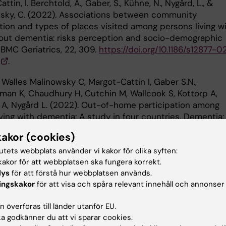
ttin, I. Berchtold, A., Gaber, S., Kühne, N., Nygård, L., &
sky, C. (2022). Associations between community
ation and types of places visited among persons living w
out dementia: risks perception and socio-demographic
 BMC Geriatrics, 22, 309.
https://doi.org/10.1186/s12877-0
.
 Walles Malinowsky C, Margot-Cattin I, Gaber S.N.,
man K, Chaudhury H, Cutchin M, Wallcook S, Kottorp A,
 A, Nygård L. (2022). Out-of-home participation among
ving with dementia: A study in four countries. Dementia:
onal journal of social research and practice, 21(5), 1636-1
kakor (cookies)
oi.org/10.1177/14713012221084173
.
tutets webbplats använder vi kakor för olika syften:
ttin, I., Kuhne, N., Öhman, A. Brorsson, A. & Nygård, L. (20
akor för att webbplatsen ska fungera korrekt.
ty and participation outside home for persons living with
lys
för att förstå hur webbplatsen används.
. Dementia.
https://doi.org/10.1177/14713012211002030
.
ingskakor
för att visa och spåra relevant innehåll och annonser
ttin, I., Ludwig, C., Kühne, N., Eriksson, G., Berchtold, A.,
 överföras till länder utanför EU.
., & Kottorp, A. (2021). Visiting out-of-home places when
 godkänner du att vi sparar cookies.