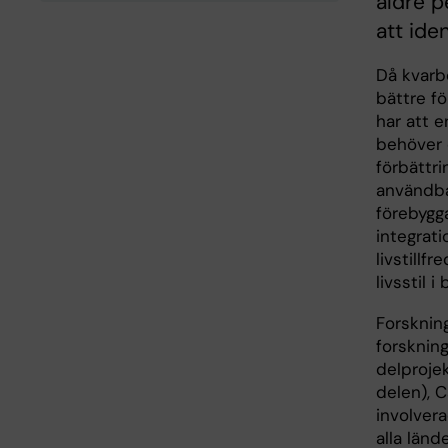
äldre p
att ide
Då kvarb
bättre f
har att e
behöver 
förbättri
användba
förebygg
integrat
livstillf
livsstil
Forskning
forsknin
delprojek
delen), C
involvera
alla län