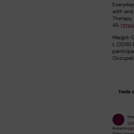
Everyday
with and
Therapy,
411.
https
Margot-C
L (2019)
particip
Occupati
Hade d
Inn
Cam
Redaktör:
Hél
Sidan uppda