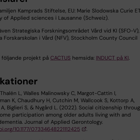
amiljen Kamprads Stiftelse, EU: Marie Slodowska Curie E
ty of Applied sciences i Lausanne (Schweiz).
 även Strategiska Forskningsområdet Vård vid KI (SFO-V),
la Forskarskolan i Vård (NFV), Stockholm County Council
 följande projekt på
CACTUS
hemsida:
INDUCT på KI
.
ikationer
Thalén L, Walles Malinowsky C, Margot-Cattin I,
man K, Chaudhury H, Cutchin M, Wallcook S, Kottorp A,
A, Biglieri S, & Nygård L. (2022). Social citizenship throu
ome participation among older adults living with and
dementia. Journal of Applied Gerontology.
oi.org/10.1177/07334648221112425
.