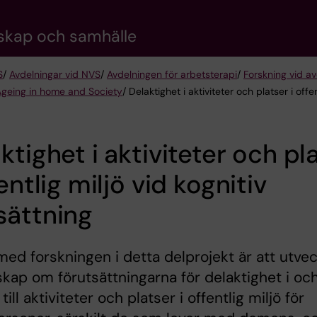
nskap och samhälle
S
/
Avdelningar vid NVS
/
Avdelningen för arbetsterapi
/
Forskning vid av
Ageing in home and Society
/ Delaktighet i aktiviteter och platser i offe
ktighet i aktiviteter och pl
fentlig miljö vid kognitiv
sättning
med forskningen i detta delprojekt är att utvec
kap om förutsättningarna för delaktighet i oc
 till aktiviteter och platser i offentlig miljö för