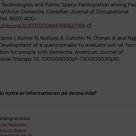
 Technologies and Public Space Participation among Pe
 without Dementia. Canadian Journal of Occupational
 Vol. 86(5) 400-
://doi.org/10.1177/0008417419837764
.
attin I, Kuhne N, Kottorp A, Cutchin M, Öhman A and Ny
 Development of a questionnaire to evaluate out-of-ho
ation for people with dementia. American Journal of
onal Therapy 73, 7301205030p1–7301205030p10.
u nytta av informationen på denna sida?
ehållsgranskare:
illa Malinowsky
éne von Strauss
terad:
2026-03-05