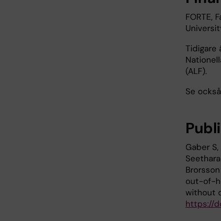
FORTE, F
Universi
Tidigare
Nationel
(ALF).
Se också
Publ
Gaber S, 
Seethara
Brorsson 
out-of-h
without 
https://d