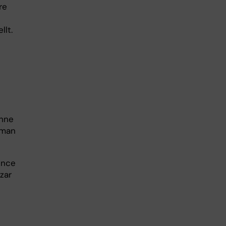
re
llt.
uhne
aman
ence
zar