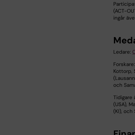
Particip
(ACT-OUT)
ingår äve
Meda
Ledare:
C
Forskare:
Kottorp,
(Lausann
och Saman
Tidigare
(USA), M
(KI), och
Fina