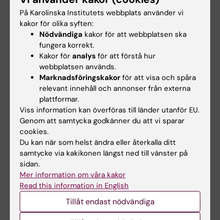
FORTE, Vetenskapsrådet (VR), EU Marie
På Karolinska Institutets webbplats använder vi
kakor för olika syften:
Slodowska Curie ETN.
Nödvändiga
kakor för att webbplatsen ska
fungera korrekt.
Tidigare även Swedish Brain Power (SBP),
Kakor för
analys
för att förstå hur
Nationella Forskarskolan i Vård (NFV),
webbplatsen används.
Strategiska Forskningsområdet Vård vid KI
Marknadsföringskakor
för att visa och spåra
(SFO-V), Stockholms Läns Landsting (ALF).
relevant innehåll och annonser från externa
plattformar.
Se också övriga projekt på
CACTUS hemsida
,
Viss information kan överföras till länder utanför EU.
särskilt Validering av två instrument….. och
Genom att samtycka godkänner du att vi sparar
cookies.
INDUCT på KI
.
Du kan när som helst ändra eller återkalla ditt
samtycke via kakikonen längst ned till vänster på
sidan.
Hade du nytta av informationen på denna sida?
Mer information om våra kakor
Yes
Read this information in English
No
Tillåt endast nödvändiga