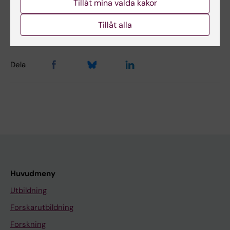
Tillåt mina valda kakor
Innehållsgranskare:
Camilla Malinowsky
Tillåt alla
Sidan uppdaterad:
2026-03-06
Dela
Huvudmeny
Utbildning
Forskarutbildning
Forskning