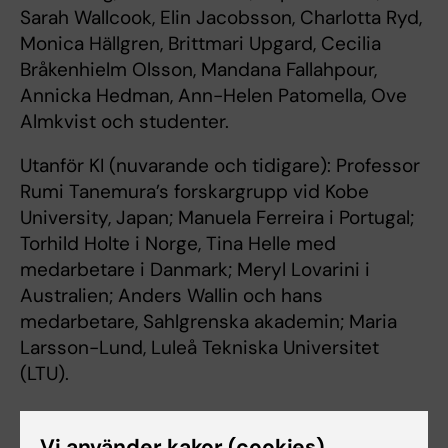
Sarah Wallcook, Elin Jacobsson, Charlotta Ryd,
Monica Hällgren, Brittmari Upgard, Cecilia
Bråkenhielm Olsson, Mandana Fallahpour,
Annicka Hedman, Ann-Helen Patomella, Ove
Almkvist och studenter.
Utanför KI (nuvarande och tidigare): Professor
Rumi Tanemura’s forskargrupp vid Kobe
University, Japan; Manuela Ferreira i Portugal;
Torhild Holte i Norge, Tina Helle med
medarbetare i Danmark; Meryl Lovarini i
Australien; Anders Wallin och hans
medarbetare, Sahlgrenska akademin; Maria
Larsson-Lund, Luleå Tekniska Universitet
(LTU).
Finansiärer
Vi använder kakor (cookies)