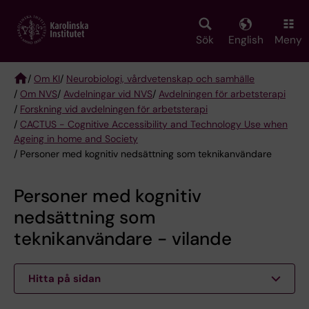
Skip
to
main
Sök
English
Meny
content
/
Om KI
/
Neurobiologi, vårdvetenskap och samhälle
/
Om NVS
/
Avdelningar vid NVS
/
Avdelningen för arbetsterapi
Breadcrumb
/
Forskning vid avdelningen för arbetsterapi
/
CACTUS - Cognitive Accessibility and Technology Use when
Ageing in home and Society
/ Personer med kognitiv nedsättning som teknikanvändare
Personer med kognitiv
nedsättning som
teknikanvändare - vilande
Hitta på sidan